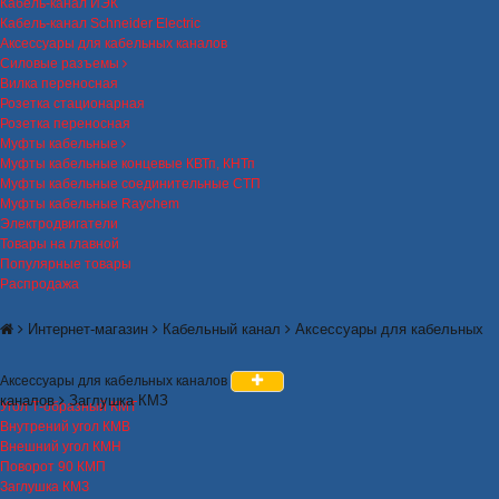
Кабель-канал ИЭК
Кабель-канал Schneider Electric
Аксессуары для кабельных каналов
Силовые разъемы
Вилка переносная
Розетка стационарная
Розетка переносная
Муфты кабельные
Муфты кабельные концевые КВТп, КНТп
Муфты кабельные соединительные СТП
Муфты кабельные Raychem
Электродвигатели
Товары на главной
Популярные товары
Распродажа
Интернет-магазин
Кабельный канал
Аксессуары для кабельных
Аксессуары для кабельных каналов
каналов
Заглушка КМЗ
Угол Т-образный КМТ
Внутрений угол КМВ
Внешний угол КМН
Поворот 90 КМП
Заглушка КМЗ