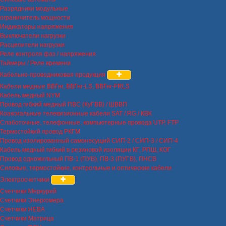
Разрядники модульные
ограничитель мощности
Индикаторы напряжения
Выключатели нагрузки
Расцепители нагрузки
Реле контроля фаз / напряжения
Таймеры / Реле времени
Кабельно-проводниковая продукция
Кабели медные ВВГнг, ВВГнг-LS, ВВГнг-FRLS
Кабель медный NYM
Провод гибкий медный ПВС (КуГВВ) / ШВВП
Коаксиальные телевизионные кабели SAT / RG / КВК
Слаботочные, телефонные, компьютерные провода UTP, FTP
Термостойкий провод РКГМ
Провод изолированный самонесущий СИП-2 / СИП-3 / СИП-4
Кабель медный гибкий в резиновой изоляции КГ, РПШ, КОГ
Провод одножильный ПВ-1 (ПУВ), ПВ-3 (ПУГВ), ПНСВ
Силовые, термостойкие, контрольные и оптические кабели
Электросчетчики
Счетчики Меркурий
Счетчики Энергомера
Счетчики НЕВА
Счетчики Матрица