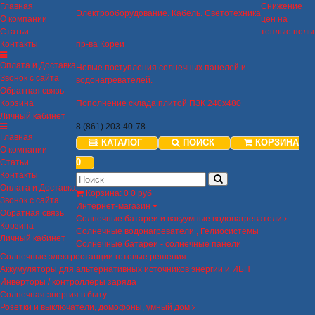
Главная
Снижение
Электрооборудование. Кабель. Светотехника
О компании
цен на
Статьи
теплые полы
Контакты
пр-ва Кореи
Оплата и Доставка
Новые поступления солнечных панелей и
Звонок с сайта
водонагревателей.
Обратная связь
Корзина
Пополнение склада плитой ПЗК 240х480
Личный кабинет
8 (861) 203-40-78
Главная
КАТАЛОГ
ПОИСК
КОРЗИНА
О компании
0
Статьи
Контакты
Оплата и Доставка
Корзина
:
0
0 руб
Звонок с сайта
Интернет-магазин
Обратная связь
Солнечные батареи и вакуумные водонагреватели
Корзина
Солнечные водонагреватели , Гелиосистемы
Личный кабинет
Солнечные батареи - солнечные панели
Солнечные электростанции готовые решения
Аккумуляторы для альтернативных источников энергии и ИБП
Инверторы / контроллеры заряда
Солнечная энергия в быту
Розетки и выключатели, домофоны, умный дом