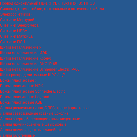
Провод одножильный ПВ-1 (ПУВ), ПВ-3 (ПУГВ), ПНСВ
Силовые, термостойкие, контрольные и оптические кабели
Электросчетчики
Счетчики Меркурий
Счетчики Энергомера
Счетчики НЕВА
Счетчики Матрица
Счетчики ПСЧ
Щитки металлические
Щитки металлические ИЭК
Щитки металлические Кронус
Щитки металлические DKC IP-65
Щитки металлические Schneider Electric IP-66
Щиты распределительные ЩРС / ЩР
Боксы пластиковые
Боксы пластиковые ИЭК
Боксы пластиковые Schneider Electric
Боксы пластиковые Legrand
Боксы пластиковые ABB
Лампы различных типов, ЭПРА, трансформаторы
Лампы светодиодные (разные цоколи)
Лампы энергосберегающие люминисцентные
Лампы люминисцентные штырьковые
Лампы люминисцентные линейные
Лампы галогеновые