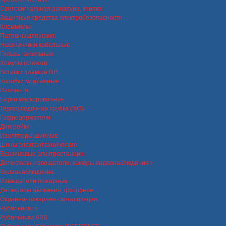
Светосигнальная арматура, кнопки
Защитные средства электробезопасности
Клеммники
Патроны для ламп
Наконечники кабельные
Гильзы кабельные
Хомуты (стяжки)
Вставки плавкие ПН
Коробки монтажные
Изолента
Бирки маркировочные
Термоусадочная трубка (ТуТ)
Гофродержатели
Дин-рейки
Изоляторы шинные
Шины электротехнические
Бензиновые электростанции
Детекторы, извещатели, камеры видеонаблюдения
Видеонаблюдение
Извещатели пожарные
Детекторы движения, фотореле
Охранно-пожарная сигнализация
Рубильники
Рубильники ABB