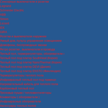
Сенсорные выключатели и розетки
Legrand
Schneider Electric
ABB
Simon
Lezard
IEK
GIRA
Розетки и выключатели наружние
Умный дом, пульты управления освещением
Домофоны, беспроводные звонки
Ретро розетки , выключатели и провода
Теплый пол, терморегуляторы, обогреватели
Теплый пол под плитку SouthHeat (Корея)
Теплый пол под плитку NanoThermal (Корея)
Теплый пол под плитку DEVI (Дания)
Теплый пол под плитку ENSTO (Финляндия)
Терморегуляторы теплого пола
Инфракрасный теплый пол под ламинат
Нагревательный кабель для теплого пола
Карбоновый теплый пол
Тепловые пушки / тепловентиляторы
Конвекторы ( обогреватели )
Инфракрасные обогреватели
Аксессуары теплых полов