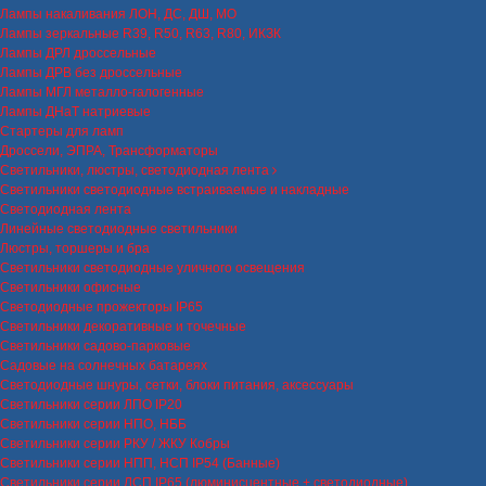
Лампы накаливания ЛОН, ДС, ДШ, МО
Лампы зеркальные R39, R50, R63, R80, ИКЗК
Лампы ДРЛ дроссельные
Лампы ДРВ без дроссельные
Лампы МГЛ металло-галогенные
Лампы ДНаТ натриевые
Стартеры для ламп
Дроссели, ЭПРА, Трансформаторы
Светильники, люстры, светодиодная лента
Светильники светодиодные встраиваемые и накладные
Светодиодная лента
Линейные светодиодные светильники
Люстры, торшеры и бра
Светильники светодиодные уличного освещения
Светильники офисные
Светодиодные прожекторы IP65
Светильники декоративные и точечные
Светильники садово-парковые
Садовые на солнечных батареях
Светодиодные шнуры, сетки, блоки питания, аксессуары
Светильники серии ЛПО IP20
Светильники серии НПО, НББ
Светильники серии РКУ / ЖКУ Кобры
Светильники серии НПП, НСП IP54 (Банные)
Светильники серии ЛСП IP65 (люминисцентные + светодиодные)