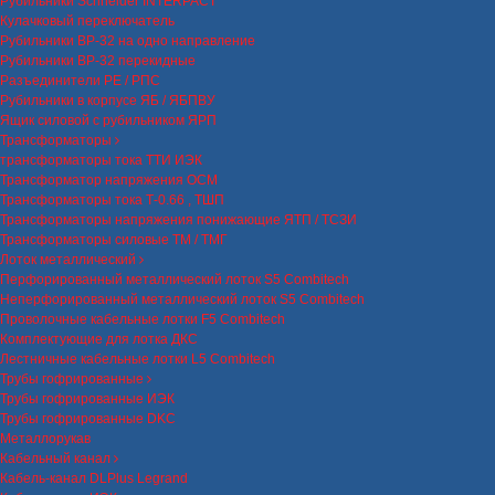
Рубильники Schneider INTERPACT
Кулачковый переключатель
Рубильники ВР-32 на одно направление
Рубильники ВР-32 перекидные
Разъединители РЕ / РПС
Рубильники в корпусе ЯБ / ЯБПВУ
Ящик силовой с рубильником ЯРП
Трансформаторы
трансформаторы тока ТТИ ИЭК
Трансформатор напряжения ОСМ
Трансформаторы тока Т-0.66 , ТШП
Трансформаторы напряжения понижающие ЯТП / ТСЗИ
Трансформаторы силовые ТМ / ТМГ
Лоток металлический
Перфорированный металлический лоток S5 Combitech
Неперфорированный металлический лоток S5 Combitech
Проволочные кабельные лотки F5 Combitech
Комплектующие для лотка ДКС
Лестничные кабельные лотки L5 Combitech
Трубы гофрированные
Трубы гофрированные ИЭК
Трубы гофрированные DKC
Металлорукав
Кабельный канал
Кабель-канал DLPlus Legrand