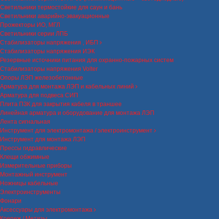
Светильники термостойкие для саун и бань
Светильники аварийно-эвакуационные
Прожекторы ИО, МГЛ
Светильники серии ЛПБ
Стабилизаторы напряжения , ИБП
Стабилизаторы напряжения ИЭК
Резервные источники питания для охранно-пожарных систем
Стабилизаторы напряжения Volter
Опоры ЛЭП железобетонные
Арматура для монтажа ЛЭП и кабельных линий
Арматура для подвеса СИП
Плита ПЗК для закрытия кабеля в траншее
Линейная арматура и оборудование для монтажа ЛЭП
Лента сигнальная
Инструмент для электромонтажа / электроинструмент
Инструмент для монтажа ЛЭП
Прессы гидравлические
Клещи обжимные
Измерительные приборы
Монтажный инструмент
Ножницы кабельные
Электроинструменты
Фонари
Аксессуары для электромонтажа
Крепеж / Метизы