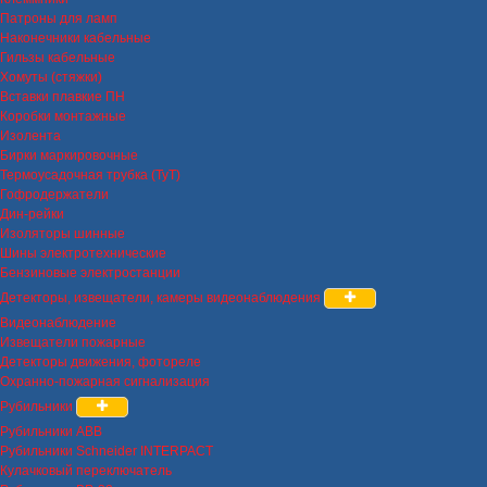
Патроны для ламп
Наконечники кабельные
Гильзы кабельные
Хомуты (стяжки)
Вставки плавкие ПН
Коробки монтажные
Изолента
Бирки маркировочные
Термоусадочная трубка (ТуТ)
Гофродержатели
Дин-рейки
Изоляторы шинные
Шины электротехнические
Бензиновые электростанции
Детекторы, извещатели, камеры видеонаблюдения
Видеонаблюдение
Извещатели пожарные
Детекторы движения, фотореле
Охранно-пожарная сигнализация
Рубильники
Рубильники ABB
Рубильники Schneider INTERPACT
Кулачковый переключатель