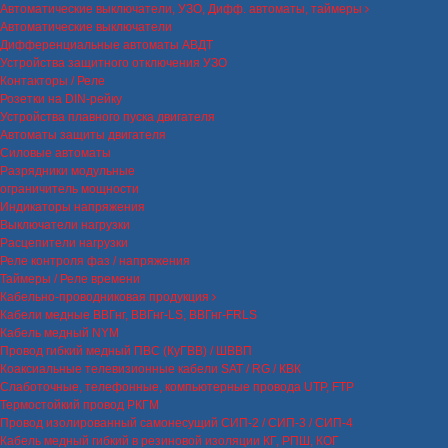
Автоматические выключатели, УЗО, Дифф. автоматы, таймеры
Автоматические выключатели
Дифференциальные автоматы АВДТ
Устройства защитного отключения УЗО
Контакторы / Реле
Розетки на DIN-рейку
Устройства плавного пуска двигателя
Автоматы защиты двигателя
Силовые автоматы
Разрядники модульные
ограничитель мощности
Индикаторы напряжения
Выключатели нагрузки
Расцепители нагрузки
Реле контроля фаз / напряжения
Таймеры / Реле времени
Кабельно-проводниковая продукция
Кабели медные ВВГнг, ВВГнг-LS, ВВГнг-FRLS
Кабель медный NYM
Провод гибкий медный ПВС (КуГВВ) / ШВВП
Коаксиальные телевизионные кабели SAT / RG / КВК
Слаботочные, телефонные, компьютерные провода UTP, FTP
Термостойкий провод РКГМ
Провод изолированный самонесущий СИП-2 / СИП-3 / СИП-4
Кабель медный гибкий в резиновой изоляции КГ, РПШ, КОГ