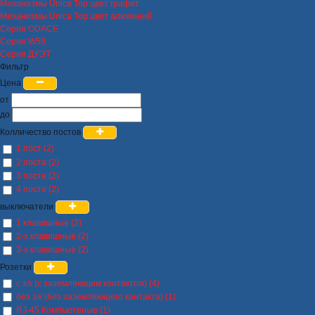
Механизмы Unica Top цвет графит
Механизмы Unica Top цвет алюминий
Серия ODACE
Серия W59
Серия ДУЭТ
Фильтр
Цена
от
до
Колличество постов
1 пост (2)
2 поста (2)
3 поста (2)
4 поста (2)
выключатели
1 клавишные (2)
2-х клавишные (2)
3-х клавишные (2)
Розетки
с з/к (с заземляющим контактом) (4)
без з/к (без заземляющего контакта) (1)
RJ-45 Компьютеные (1)