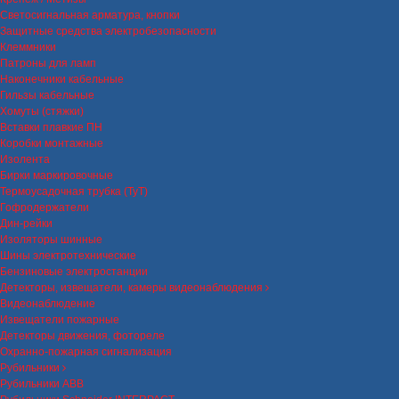
Светосигнальная арматура, кнопки
Защитные средства электробезопасности
Клеммники
Патроны для ламп
Наконечники кабельные
Гильзы кабельные
Хомуты (стяжки)
Вставки плавкие ПН
Коробки монтажные
Изолента
Бирки маркировочные
Термоусадочная трубка (ТуТ)
Гофродержатели
Дин-рейки
Изоляторы шинные
Шины электротехнические
Бензиновые электростанции
Детекторы, извещатели, камеры видеонаблюдения
Видеонаблюдение
Извещатели пожарные
Детекторы движения, фотореле
Охранно-пожарная сигнализация
Рубильники
Рубильники ABB