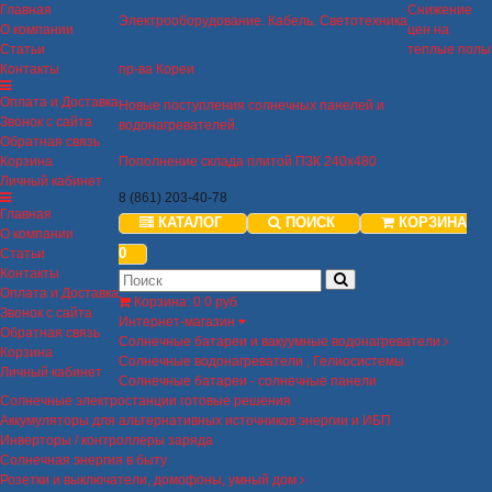
Главная
Снижение
Электрооборудование. Кабель. Светотехника
О компании
цен на
Статьи
теплые полы
Контакты
пр-ва Кореи
Оплата и Доставка
Новые поступления солнечных панелей и
Звонок с сайта
водонагревателей.
Обратная связь
Корзина
Пополнение склада плитой ПЗК 240х480
Личный кабинет
8 (861) 203-40-78
Главная
КАТАЛОГ
ПОИСК
КОРЗИНА
О компании
0
Статьи
Контакты
Оплата и Доставка
Корзина
:
0
0 руб
Звонок с сайта
Интернет-магазин
Обратная связь
Солнечные батареи и вакуумные водонагреватели
Корзина
Солнечные водонагреватели , Гелиосистемы
Личный кабинет
Солнечные батареи - солнечные панели
Солнечные электростанции готовые решения
Аккумуляторы для альтернативных источников энергии и ИБП
Инверторы / контроллеры заряда
Солнечная энергия в быту
Розетки и выключатели, домофоны, умный дом