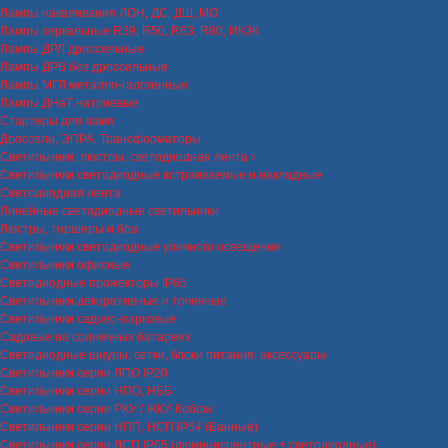
Лампы накаливания ЛОН, ДС, ДШ, МО
Лампы зеркальные R39, R50, R63, R80, ИКЗК
Лампы ДРЛ дроссельные
Лампы ДРВ без дроссельные
Лампы МГЛ металло-галогенные
Лампы ДНаТ натриевые
Стартеры для ламп
Дроссели, ЭПРА, Трансформаторы
Светильники, люстры, светодиодная лента
Светильники светодиодные встраиваемые и накладные
Светодиодная лента
Линейные светодиодные светильники
Люстры, торшеры и бра
Светильники светодиодные уличного освещения
Светильники офисные
Светодиодные прожекторы IP65
Светильники декоративные и точечные
Светильники садово-парковые
Садовые на солнечных батареях
Светодиодные шнуры, сетки, блоки питания, аксессуары
Светильники серии ЛПО IP20
Светильники серии НПО, НББ
Светильники серии РКУ / ЖКУ Кобры
Светильники серии НПП, НСП IP54 (Банные)
Светильники серии ЛСП IP65 (люминисцентные + светодиодные)