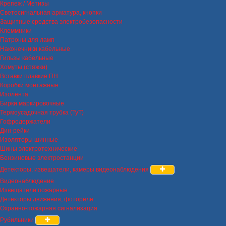
Крепеж / Метизы
Светосигнальная арматура, кнопки
Защитные средства электробезопасности
Клеммники
Патроны для ламп
Наконечники кабельные
Гильзы кабельные
Хомуты (стяжки)
Вставки плавкие ПН
Коробки монтажные
Изолента
Бирки маркировочные
Термоусадочная трубка (ТуТ)
Гофродержатели
Дин-рейки
Изоляторы шинные
Шины электротехнические
Бензиновые электростанции
Детекторы, извещатели, камеры видеонаблюдения
Видеонаблюдение
Извещатели пожарные
Детекторы движения, фотореле
Охранно-пожарная сигнализация
Рубильники