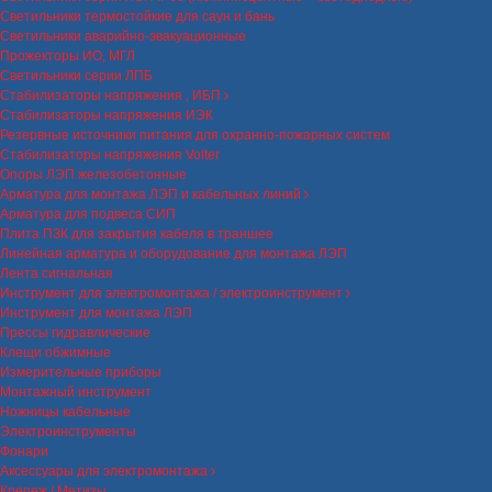
Светильники термостойкие для саун и бань
Светильники аварийно-эвакуационные
Прожекторы ИО, МГЛ
Светильники серии ЛПБ
Стабилизаторы напряжения , ИБП
Стабилизаторы напряжения ИЭК
Резервные источники питания для охранно-пожарных систем
Стабилизаторы напряжения Volter
Опоры ЛЭП железобетонные
Арматура для монтажа ЛЭП и кабельных линий
Арматура для подвеса СИП
Плита ПЗК для закрытия кабеля в траншее
Линейная арматура и оборудование для монтажа ЛЭП
Лента сигнальная
Инструмент для электромонтажа / электроинструмент
Инструмент для монтажа ЛЭП
Прессы гидравлические
Клещи обжимные
Измерительные приборы
Монтажный инструмент
Ножницы кабельные
Электроинструменты
Фонари
Аксессуары для электромонтажа
Крепеж / Метизы