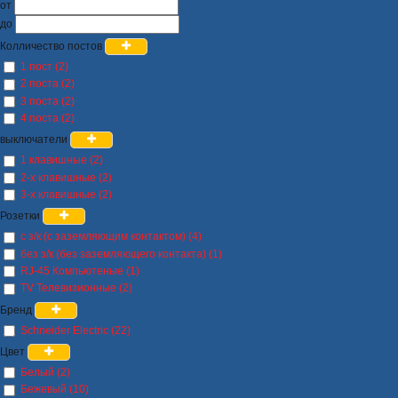
от
до
Колличество постов
1 пост (2)
2 поста (2)
3 поста (2)
4 поста (2)
выключатели
1 клавишные (2)
2-х клавишные (2)
3-х клавишные (2)
Розетки
с з/к (с заземляющим контактом) (4)
без з/к (без заземляющего контакта) (1)
RJ-45 Компьютеные (1)
TV Телевизионные (2)
Бренд
Schneider Electric (22)
Цвет
Белый (2)
Бежевый (10)