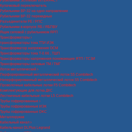
Рубильники Schneider INTERPACT
Кулачковый переключатель
Рубильники ВР-32 на одно направление
Рубильники ВР-32 перекидные
Разъединители РЕ / РПС
Рубильники в корпусе ЯБ / ЯБПВУ
Ящик силовой с рубильником ЯРП
Трансформаторы
трансформаторы тока ТТИ ИЭК
Трансформатор напряжения ОСМ
Трансформаторы тока Т-0.66 , ТШП
Трансформаторы напряжения понижающие ЯТП / ТСЗИ
Трансформаторы силовые ТМ / ТМГ
Лоток металлический
Перфорированный металлический лоток S5 Combitech
Неперфорированный металлический лоток S5 Combitech
Проволочные кабельные лотки F5 Combitech
Комплектующие для лотка ДКС
Лестничные кабельные лотки L5 Combitech
Трубы гофрированные
Трубы гофрированные ИЭК
Трубы гофрированные DKC
Металлорукав
Кабельный канал
Кабель-канал DLPlus Legrand