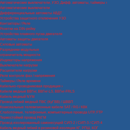
Автоматические выключатели, УЗО, Дифф. автоматы, таймеры
Автоматические выключатели
Дифференциальные автоматы АВДТ
Устройства защитного отключения УЗО
Контакторы / Реле
Розетки на DIN-рейку
Устройства плавного пуска двигателя
Автоматы защиты двигателя
Силовые автоматы
Разрядники модульные
ограничитель мощности
Индикаторы напряжения
Выключатели нагрузки
Расцепители нагрузки
Реле контроля фаз / напряжения
Таймеры / Реле времени
Кабельно-проводниковая продукция
Кабели медные ВВГнг, ВВГнг-LS, ВВГнг-FRLS
Кабель медный NYM
Провод гибкий медный ПВС (КуГВВ) / ШВВП
Коаксиальные телевизионные кабели SAT / RG / КВК
Слаботочные, телефонные, компьютерные провода UTP, FTP
Термостойкий провод РКГМ
Провод изолированный самонесущий СИП-2 / СИП-3 / СИП-4
Кабель медный гибкий в резиновой изоляции КГ, РПШ, КОГ