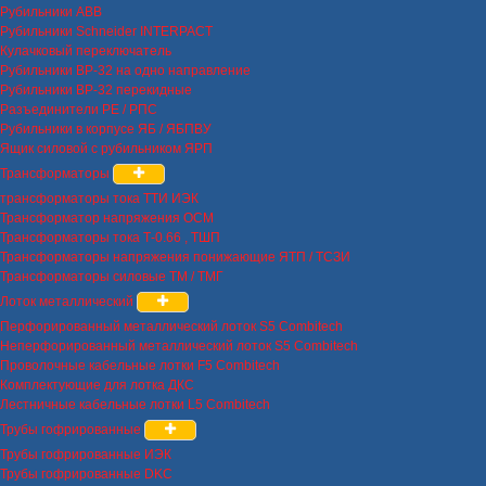
Рубильники ABB
Рубильники Schneider INTERPACT
Кулачковый переключатель
Рубильники ВР-32 на одно направление
Рубильники ВР-32 перекидные
Разъединители РЕ / РПС
Рубильники в корпусе ЯБ / ЯБПВУ
Ящик силовой с рубильником ЯРП
Трансформаторы
трансформаторы тока ТТИ ИЭК
Трансформатор напряжения ОСМ
Трансформаторы тока Т-0.66 , ТШП
Трансформаторы напряжения понижающие ЯТП / ТСЗИ
Трансформаторы силовые ТМ / ТМГ
Лоток металлический
Перфорированный металлический лоток S5 Combitech
Неперфорированный металлический лоток S5 Combitech
Проволочные кабельные лотки F5 Combitech
Комплектующие для лотка ДКС
Лестничные кабельные лотки L5 Combitech
Трубы гофрированные
Трубы гофрированные ИЭК
Трубы гофрированные DKC