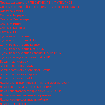
Провод одножильный ПВ-1 (ПУВ), ПВ-3 (ПУГВ), ПНСВ
Силовые, термостойкие, контрольные и оптические кабели
Электросчетчики
Счетчики Меркурий
Счетчики Энергомера
Счетчики НЕВА
Счетчики Матрица
Счетчики ПСЧ
Щитки металлические
Щитки металлические ИЭК
Щитки металлические Кронус
Щитки металлические DKC IP-65
Щитки металлические Schneider Electric IP-66
Щиты распределительные ЩРС / ЩР
Боксы пластиковые
Боксы пластиковые ИЭК
Боксы пластиковые Schneider Electric
Боксы пластиковые Legrand
Боксы пластиковые ABB
Лампы различных типов, ЭПРА, трансформаторы
Лампы светодиодные (разные цоколи)
Лампы энергосберегающие люминисцентные
Лампы люминисцентные штырьковые
Лампы люминисцентные линейные
Лампы галогеновые