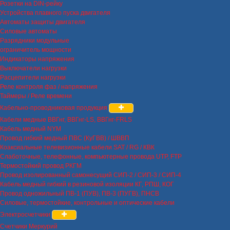
Розетки на DIN-рейку
Устройства плавного пуска двигателя
Автоматы защиты двигателя
Силовые автоматы
Разрядники модульные
ограничитель мощности
Индикаторы напряжения
Выключатели нагрузки
Расцепители нагрузки
Реле контроля фаз / напряжения
Таймеры / Реле времени
Кабельно-проводниковая продукция
Кабели медные ВВГнг, ВВГнг-LS, ВВГнг-FRLS
Кабель медный NYM
Провод гибкий медный ПВС (КуГВВ) / ШВВП
Коаксиальные телевизионные кабели SAT / RG / КВК
Слаботочные, телефонные, компьютерные провода UTP, FTP
Термостойкий провод РКГМ
Провод изолированный самонесущий СИП-2 / СИП-3 / СИП-4
Кабель медный гибкий в резиновой изоляции КГ, РПШ, КОГ
Провод одножильный ПВ-1 (ПУВ), ПВ-3 (ПУГВ), ПНСВ
Силовые, термостойкие, контрольные и оптические кабели
Электросчетчики
Счетчики Меркурий