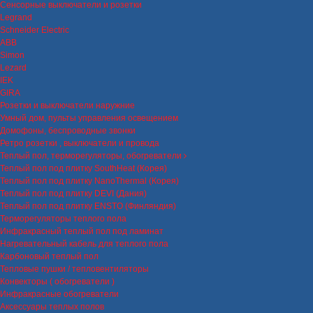
Сенсорные выключатели и розетки
Legrand
Schneider Electric
ABB
Simon
Lezard
IEK
GIRA
Розетки и выключатели наружние
Умный дом, пульты управления освещением
Домофоны, беспроводные звонки
Ретро розетки , выключатели и провода
Теплый пол, терморегуляторы, обогреватели
Теплый пол под плитку SouthHeat (Корея)
Теплый пол под плитку NanoThermal (Корея)
Теплый пол под плитку DEVI (Дания)
Теплый пол под плитку ENSTO (Финляндия)
Терморегуляторы теплого пола
Инфракрасный теплый пол под ламинат
Нагревательный кабель для теплого пола
Карбоновый теплый пол
Тепловые пушки / тепловентиляторы
Конвекторы ( обогреватели )
Инфракрасные обогреватели
Аксессуары теплых полов