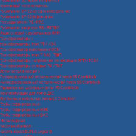
Рубильники Schneider INTERPACT
Кулачковый переключатель
Рубильники ВР-32 на одно направление
Рубильники ВР-32 перекидные
Разъединители РЕ / РПС
Рубильники в корпусе ЯБ / ЯБПВУ
Ящик силовой с рубильником ЯРП
Трансформаторы
трансформаторы тока ТТИ ИЭК
Трансформатор напряжения ОСМ
Трансформаторы тока Т-0.66 , ТШП
Трансформаторы напряжения понижающие ЯТП / ТСЗИ
Трансформаторы силовые ТМ / ТМГ
Лоток металлический
Перфорированный металлический лоток S5 Combitech
Неперфорированный металлический лоток S5 Combitech
Проволочные кабельные лотки F5 Combitech
Комплектующие для лотка ДКС
Лестничные кабельные лотки L5 Combitech
Трубы гофрированные
Трубы гофрированные ИЭК
Трубы гофрированные DKC
Металлорукав
Кабельный канал
Кабель-канал DLPlus Legrand