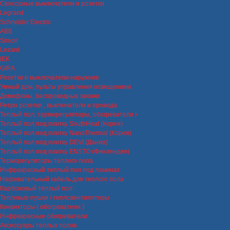
Сенсорные выключатели и розетки
Legrand
Schneider Electric
ABB
Simon
Lezard
IEK
GIRA
Розетки и выключатели наружние
Умный дом, пульты управления освещением
Домофоны, беспроводные звонки
Ретро розетки , выключатели и провода
Теплый пол, терморегуляторы, обогреватели
Теплый пол под плитку SouthHeat (Корея)
Теплый пол под плитку NanoThermal (Корея)
Теплый пол под плитку DEVI (Дания)
Теплый пол под плитку ENSTO (Финляндия)
Терморегуляторы теплого пола
Инфракрасный теплый пол под ламинат
Нагревательный кабель для теплого пола
Карбоновый теплый пол
Тепловые пушки / тепловентиляторы
Конвекторы ( обогреватели )
Инфракрасные обогреватели
Аксессуары теплых полов