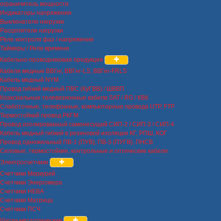
ограничитель мощности
Индикаторы напряжения
Выключатели нагрузки
Расцепители нагрузки
Реле контроля фаз / напряжения
Таймеры / Реле времени
Кабельно-проводниковая продукция
Кабели медные ВВГнг, ВВГнг-LS, ВВГнг-FRLS
Кабель медный NYM
Провод гибкий медный ПВС (КуГВВ) / ШВВП
Коаксиальные телевизионные кабели SAT / RG / КВК
Слаботочные, телефонные, компьютерные провода UTP, FTP
Термостойкий провод РКГМ
Провод изолированный самонесущий СИП-2 / СИП-3 / СИП-4
Кабель медный гибкий в резиновой изоляции КГ, РПШ, КОГ
Провод одножильный ПВ-1 (ПУВ), ПВ-3 (ПУГВ), ПНСВ
Силовые, термостойкие, контрольные и оптические кабели
Электросчетчики
Счетчики Меркурий
Счетчики Энергомера
Счетчики НЕВА
Счетчики Матрица
Счетчики ПСЧ
Щитки металлические