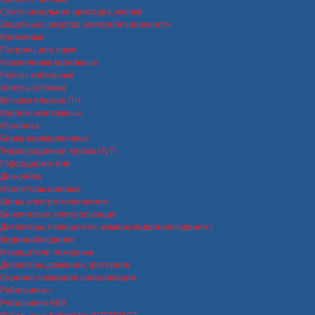
Светосигнальная арматура, кнопки
Защитные средства электробезопасности
Клеммники
Патроны для ламп
Наконечники кабельные
Гильзы кабельные
Хомуты (стяжки)
Вставки плавкие ПН
Коробки монтажные
Изолента
Бирки маркировочные
Термоусадочная трубка (ТуТ)
Гофродержатели
Дин-рейки
Изоляторы шинные
Шины электротехнические
Бензиновые электростанции
Детекторы, извещатели, камеры видеонаблюдения
Видеонаблюдение
Извещатели пожарные
Детекторы движения, фотореле
Охранно-пожарная сигнализация
Рубильники
Рубильники ABB