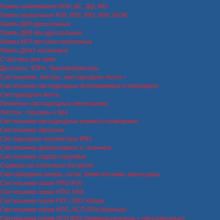
Лампы накаливания ЛОН, ДС, ДШ, МО
Лампы зеркальные R39, R50, R63, R80, ИКЗК
Лампы ДРЛ дроссельные
Лампы ДРВ без дроссельные
Лампы МГЛ металло-галогенные
Лампы ДНаТ натриевые
Стартеры для ламп
Дроссели, ЭПРА, Трансформаторы
Светильники, люстры, светодиодная лента
Светильники светодиодные встраиваемые и накладные
Светодиодная лента
Линейные светодиодные светильники
Люстры, торшеры и бра
Светильники светодиодные уличного освещения
Светильники офисные
Светодиодные прожекторы IP65
Светильники декоративные и точечные
Светильники садово-парковые
Садовые на солнечных батареях
Светодиодные шнуры, сетки, блоки питания, аксессуары
Светильники серии ЛПО IP20
Светильники серии НПО, НББ
Светильники серии РКУ / ЖКУ Кобры
Светильники серии НПП, НСП IP54 (Банные)
Светильники серии ЛСП IP65 (люминисцентные + светодиодные)