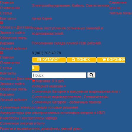
Главная
Снижение
Электрооборудование. Кабель. Светотехника
О компании
цен на
Статьи
теплые полы
Контакты
пр-ва Кореи
Оплата и Доставка
Новые поступления солнечных панелей и
Звонок с сайта
водонагревателей.
Обратная связь
Корзина
Пополнение склада плитой ПЗК 240х480
Личный кабинет
8 (861) 203-40-78
Главная
КАТАЛОГ
ПОИСК
КОРЗИНА
О компании
0
Статьи
Контакты
Оплата и Доставка
Корзина
:
0
0 руб
Звонок с сайта
Интернет-магазин
Обратная связь
Солнечные батареи и вакуумные водонагреватели
Корзина
Солнечные водонагреватели , Гелиосистемы
Личный кабинет
Солнечные батареи - солнечные панели
Солнечные электростанции готовые решения
Аккумуляторы для альтернативных источников энергии и ИБП
Инверторы / контроллеры заряда
Солнечная энергия в быту
Розетки и выключатели, домофоны, умный дом