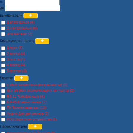
от
до
выключатели
1 клавишные (4)
2-х клавишные (6)
для жалюзи (2)
Колличество постов
1 пост (8)
2 поста (4)
3 поста (4)
4 поста (4)
5 постов (3)
Розетки
с з/к (с заземляющим контактом) (8)
без з/к (без заземляющего контакта) (2)
RJ-11 Телефонные (4)
RJ-45 Компьютеные (7)
TV Телевизионные (12)
Аудио Для динамиков (2)
USB Зарядное устройство (1)
Переключатели