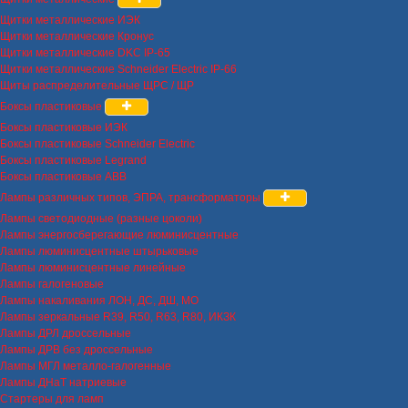
Щитки металлические ИЭК
Щитки металлические Кронус
Щитки металлические DKC IP-65
Щитки металлические Schneider Electric IP-66
Щиты распределительные ЩРС / ЩР
Боксы пластиковые
Боксы пластиковые ИЭК
Боксы пластиковые Schneider Electric
Боксы пластиковые Legrand
Боксы пластиковые ABB
Лампы различных типов, ЭПРА, трансформаторы
Лампы светодиодные (разные цоколи)
Лампы энергосберегающие люминисцентные
Лампы люминисцентные штырьковые
Лампы люминисцентные линейные
Лампы галогеновые
Лампы накаливания ЛОН, ДС, ДШ, МО
Лампы зеркальные R39, R50, R63, R80, ИКЗК
Лампы ДРЛ дроссельные
Лампы ДРВ без дроссельные
Лампы МГЛ металло-галогенные
Лампы ДНаТ натриевые
Стартеры для ламп