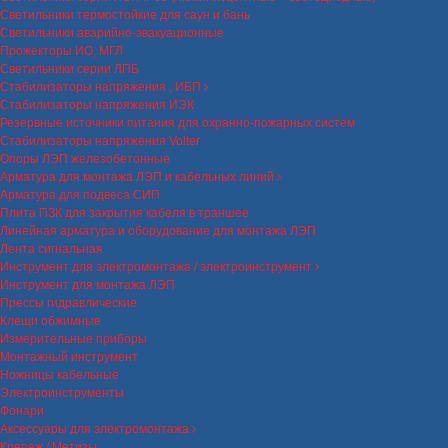
Светильники термостойкие для саун и бань
Светильники аварийно-эвакуационные
Прожекторы ИО, МГЛ
Светильники серии ЛПБ
Стабилизаторы напряжения , ИБП
Стабилизаторы напряжения ИЭК
Резервные источники питания для охранно-пожарных систем
Стабилизаторы напряжения Volter
Опоры ЛЭП железобетонные
Арматура для монтажа ЛЭП и кабельных линий
Арматура для подвеса СИП
Плита ПЗК для закрытия кабеля в траншее
Линейная арматура и оборудование для монтажа ЛЭП
Лента сигнальная
Инструмент для электромонтажа / электроинструмент
Инструмент для монтажа ЛЭП
Прессы гидравлические
Клещи обжимные
Измерительные приборы
Монтажный инструмент
Ножницы кабельные
Электроинструменты
Фонари
Аксессуары для электромонтажа
Крепеж / Метизы