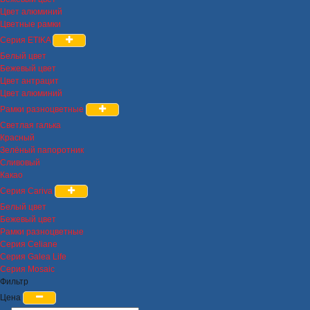
Цвет алюминий
Цветные рамки
Серия ETIKA
Белый цвет
Бежевый цвет
Цвет антрацит
Цвет алюминий
Рамки разноцветные
Светлая галька
Красный
Зелёный папоротник
Сливовый
Какао
Серия Cariva
Белый цвет
Бежевый цвет
Рамки разноцветные
Серия Celiane
Серия Galea Life
Серия Mosaic
Фильтр
Цена