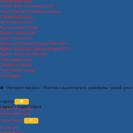
Кабель-канал ИЭК
Кабель-канал Schneider Electric
Аксессуары для кабельных каналов
Силовые разъемы
Вилка переносная
Розетка стационарная
Розетка переносная
Муфты кабельные
Муфты кабельные концевые КВТп, КНТп
Муфты кабельные соединительные СТП
Муфты кабельные Raychem
Электродвигатели
Товары на главной
Популярные товары
Распродажа
Интернет-магазин
Розетки и выключатели, домофоны, умный дом
Legrand
Legrand
Серия Valena
Серия Valena Allure
Серия Valena Life
Серия Valena
Белый цвет
Бежевый цвет