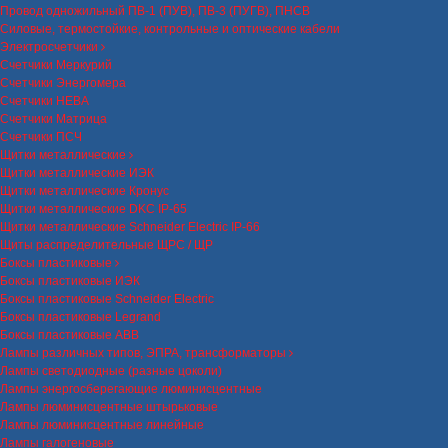
Провод одножильный ПВ-1 (ПУВ), ПВ-3 (ПУГВ), ПНСВ
Силовые, термостойкие, контрольные и оптические кабели
Электросчетчики
Счетчики Меркурий
Счетчики Энергомера
Счетчики НЕВА
Счетчики Матрица
Счетчики ПСЧ
Щитки металлические
Щитки металлические ИЭК
Щитки металлические Кронус
Щитки металлические DKC IP-65
Щитки металлические Schneider Electric IP-66
Щиты распределительные ЩРС / ЩР
Боксы пластиковые
Боксы пластиковые ИЭК
Боксы пластиковые Schneider Electric
Боксы пластиковые Legrand
Боксы пластиковые ABB
Лампы различных типов, ЭПРА, трансформаторы
Лампы светодиодные (разные цоколи)
Лампы энергосберегающие люминисцентные
Лампы люминисцентные штырьковые
Лампы люминисцентные линейные
Лампы галогеновые