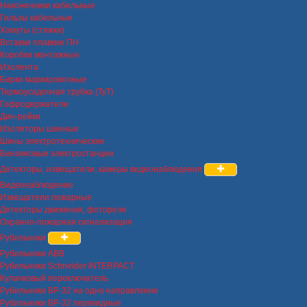
Наконечники кабельные
Гильзы кабельные
Хомуты (стяжки)
Вставки плавкие ПН
Коробки монтажные
Изолента
Бирки маркировочные
Термоусадочная трубка (ТуТ)
Гофродержатели
Дин-рейки
Изоляторы шинные
Шины электротехнические
Бензиновые электростанции
Детекторы, извещатели, камеры видеонаблюдения
Видеонаблюдение
Извещатели пожарные
Детекторы движения, фотореле
Охранно-пожарная сигнализация
Рубильники
Рубильники ABB
Рубильники Schneider INTERPACT
Кулачковый переключатель
Рубильники ВР-32 на одно направление
Рубильники ВР-32 перекидные