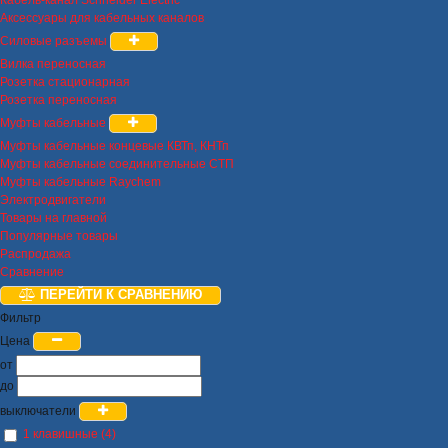
Кабель-канал Schneider Electric
Аксессуары для кабельных каналов
Силовые разъемы
Вилка переносная
Розетка стационарная
Розетка переносная
Муфты кабельные
Муфты кабельные концевые КВТп, КНТп
Муфты кабельные соединительные СТП
Муфты кабельные Raychem
Электродвигатели
Товары на главной
Популярные товары
Распродажа
Сравнение
ПЕРЕЙТИ К СРАВНЕНИЮ
Фильтр
Цена
от
до
выключатели
1 клавишные (4)