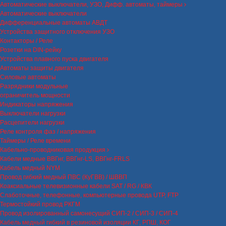
Автоматические выключатели, УЗО, Дифф. автоматы, таймеры
Автоматические выключатели
Дифференциальные автоматы АВДТ
Устройства защитного отключения УЗО
Контакторы / Реле
Розетки на DIN-рейку
Устройства плавного пуска двигателя
Автоматы защиты двигателя
Силовые автоматы
Разрядники модульные
ограничитель мощности
Индикаторы напряжения
Выключатели нагрузки
Расцепители нагрузки
Реле контроля фаз / напряжения
Таймеры / Реле времени
Кабельно-проводниковая продукция
Кабели медные ВВГнг, ВВГнг-LS, ВВГнг-FRLS
Кабель медный NYM
Провод гибкий медный ПВС (КуГВВ) / ШВВП
Коаксиальные телевизионные кабели SAT / RG / КВК
Слаботочные, телефонные, компьютерные провода UTP, FTP
Термостойкий провод РКГМ
Провод изолированный самонесущий СИП-2 / СИП-3 / СИП-4
Кабель медный гибкий в резиновой изоляции КГ, РПШ, КОГ