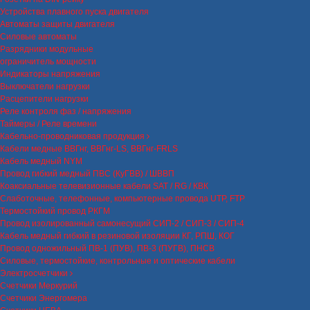
Устройства плавного пуска двигателя
Автоматы защиты двигателя
Силовые автоматы
Разрядники модульные
ограничитель мощности
Индикаторы напряжения
Выключатели нагрузки
Расцепители нагрузки
Реле контроля фаз / напряжения
Таймеры / Реле времени
Кабельно-проводниковая продукция
Кабели медные ВВГнг, ВВГнг-LS, ВВГнг-FRLS
Кабель медный NYM
Провод гибкий медный ПВС (КуГВВ) / ШВВП
Коаксиальные телевизионные кабели SAT / RG / КВК
Слаботочные, телефонные, компьютерные провода UTP, FTP
Термостойкий провод РКГМ
Провод изолированный самонесущий СИП-2 / СИП-3 / СИП-4
Кабель медный гибкий в резиновой изоляции КГ, РПШ, КОГ
Провод одножильный ПВ-1 (ПУВ), ПВ-3 (ПУГВ), ПНСВ
Силовые, термостойкие, контрольные и оптические кабели
Электросчетчики
Счетчики Меркурий
Счетчики Энергомера