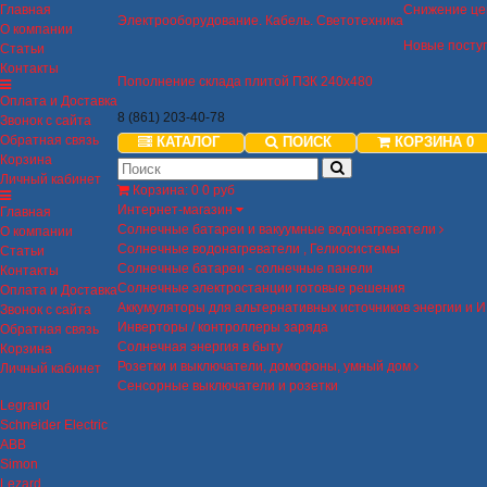
Главная
Снижение це
Электрооборудование. Кабель. Светотехника
О компании
Новые посту
Статьи
Контакты
Пополнение склада плитой ПЗК 240х480
Оплата и Доставка
8 (861) 203-40-78
Звонок с сайта
Обратная связь
КАТАЛОГ
ПОИСК
КОРЗИНА
0
Корзина
Личный кабинет
Корзина
:
0
0 руб
Интернет-магазин
Главная
Солнечные батареи и вакуумные водонагреватели
О компании
Солнечные водонагреватели , Гелиосистемы
Статьи
Солнечные батареи - солнечные панели
Контакты
Солнечные электростанции готовые решения
Оплата и Доставка
Аккумуляторы для альтернативных источников энергии и 
Звонок с сайта
Инверторы / контроллеры заряда
Обратная связь
Солнечная энергия в быту
Корзина
Розетки и выключатели, домофоны, умный дом
Личный кабинет
Сенсорные выключатели и розетки
Legrand
Schneider Electric
ABB
Simon
Lezard