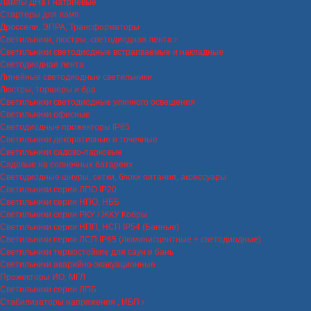
Лампы ДНаТ натриевые
Стартеры для ламп
Дроссели, ЭПРА, Трансформаторы
Светильники, люстры, светодиодная лента
Светильники светодиодные встраиваемые и накладные
Светодиодная лента
Линейные светодиодные светильники
Люстры, торшеры и бра
Светильники светодиодные уличного освещения
Светильники офисные
Светодиодные прожекторы IP65
Светильники декоративные и точечные
Светильники садово-парковые
Садовые на солнечных батареях
Светодиодные шнуры, сетки, блоки питания, аксессуары
Светильники серии ЛПО IP20
Светильники серии НПО, НББ
Светильники серии РКУ / ЖКУ Кобры
Светильники серии НПП, НСП IP54 (Банные)
Светильники серии ЛСП IP65 (люминисцентные + светодиодные)
Светильники термостойкие для саун и бань
Светильники аварийно-эвакуационные
Прожекторы ИО, МГЛ
Светильники серии ЛПБ
Стабилизаторы напряжения , ИБП