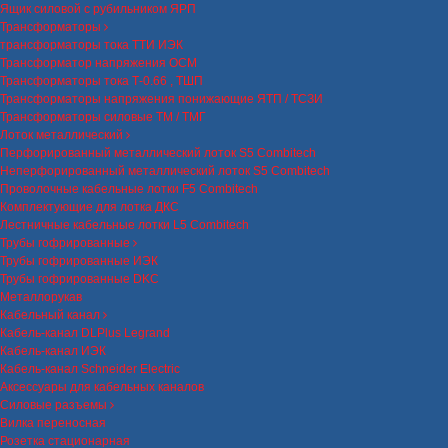
Ящик силовой с рубильником ЯРП
Трансформаторы
трансформаторы тока ТТИ ИЭК
Трансформатор напряжения ОСМ
Трансформаторы тока Т-0.66 , ТШП
Трансформаторы напряжения понижающие ЯТП / ТСЗИ
Трансформаторы силовые ТМ / ТМГ
Лоток металлический
Перфорированный металлический лоток S5 Combitech
Неперфорированный металлический лоток S5 Combitech
Проволочные кабельные лотки F5 Combitech
Комплектующие для лотка ДКС
Лестничные кабельные лотки L5 Combitech
Трубы гофрированные
Трубы гофрированные ИЭК
Трубы гофрированные DKC
Металлорукав
Кабельный канал
Кабель-канал DLPlus Legrand
Кабель-канал ИЭК
Кабель-канал Schneider Electric
Аксессуары для кабельных каналов
Силовые разъемы
Вилка переносная
Розетка стационарная