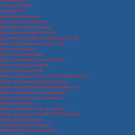
Счетчики НЕВА
Счетчики Матрица
Счетчики ПСЧ
Щитки металлические
Щитки металлические ИЭК
Щитки металлические Кронус
Щитки металлические DKC IP-65
Щитки металлические Schneider Electric IP-66
Щиты распределительные ЩРС / ЩР
Боксы пластиковые
Боксы пластиковые ИЭК
Боксы пластиковые Schneider Electric
Боксы пластиковые Legrand
Боксы пластиковые ABB
Лампы различных типов, ЭПРА, трансформаторы
Лампы светодиодные (разные цоколи)
Лампы энергосберегающие люминисцентные
Лампы люминисцентные штырьковые
Лампы люминисцентные линейные
Лампы галогеновые
Лампы накаливания ЛОН, ДС, ДШ, МО
Лампы зеркальные R39, R50, R63, R80, ИКЗК
Лампы ДРЛ дроссельные
Лампы ДРВ без дроссельные
Лампы МГЛ металло-галогенные