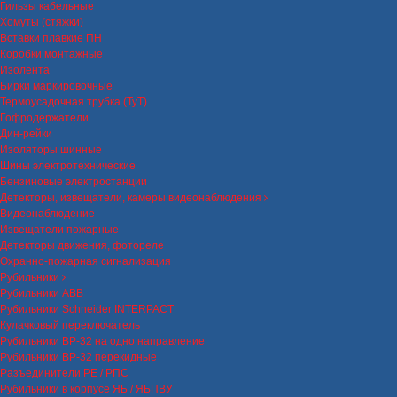
Гильзы кабельные
Хомуты (стяжки)
Вставки плавкие ПН
Коробки монтажные
Изолента
Бирки маркировочные
Термоусадочная трубка (ТуТ)
Гофродержатели
Дин-рейки
Изоляторы шинные
Шины электротехнические
Бензиновые электростанции
Детекторы, извещатели, камеры видеонаблюдения
Видеонаблюдение
Извещатели пожарные
Детекторы движения, фотореле
Охранно-пожарная сигнализация
Рубильники
Рубильники ABB
Рубильники Schneider INTERPACT
Кулачковый переключатель
Рубильники ВР-32 на одно направление
Рубильники ВР-32 перекидные
Разъединители РЕ / РПС
Рубильники в корпусе ЯБ / ЯБПВУ