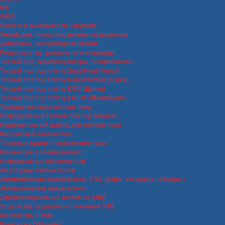
IEK
GIRA
Розетки и выключатели наружние
Умный дом, пульты управления освещением
Домофоны, беспроводные звонки
Ретро розетки , выключатели и провода
Теплый пол, терморегуляторы, обогреватели
Теплый пол под плитку SouthHeat (Корея)
Теплый пол под плитку NanoThermal (Корея)
Теплый пол под плитку DEVI (Дания)
Теплый пол под плитку ENSTO (Финляндия)
Терморегуляторы теплого пола
Инфракрасный теплый пол под ламинат
Нагревательный кабель для теплого пола
Карбоновый теплый пол
Тепловые пушки / тепловентиляторы
Конвекторы ( обогреватели )
Инфракрасные обогреватели
Аксессуары теплых полов
Автоматические выключатели, УЗО, Дифф. автоматы, таймеры
Автоматические выключатели
Дифференциальные автоматы АВДТ
Устройства защитного отключения УЗО
Контакторы / Реле
Розетки на DIN-рейку