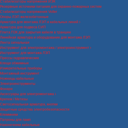
Стабилизаторы напряжения ИЭК
Резервные источники питания для охранно-пожарных систем
Стабилизаторы напряжения Volter
Опоры ЛЭП железобетонные
Арматура для монтажа ЛЭП и кабельных линий
Арматура для подвеса СИП
Плита ПЗК для закрытия кабеля в траншее
Линейная арматура и оборудование для монтажа ЛЭП
Лента сигнальная
Инструмент для электромонтажа / электроинструмент
Инструмент для монтажа ЛЭП
Прессы гидравлические
Клещи обжимные
Измерительные приборы
Монтажный инструмент
Ножницы кабельные
Электроинструменты
Фонари
Аксессуары для электромонтажа
Крепеж / Метизы
Светосигнальная арматура, кнопки
Защитные средства электробезопасности
Клеммники
Патроны для ламп
Наконечники кабельные