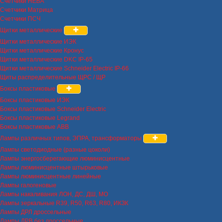
Счетчики НЕВА
Счетчики Матрица
Счетчики ПСЧ
Щитки металлические
Щитки металлические ИЭК
Щитки металлические Кронус
Щитки металлические DKC IP-65
Щитки металлические Schneider Electric IP-66
Щиты распределительные ЩРС / ЩР
Боксы пластиковые
Боксы пластиковые ИЭК
Боксы пластиковые Schneider Electric
Боксы пластиковые Legrand
Боксы пластиковые ABB
Лампы различных типов, ЭПРА, трансформаторы
Лампы светодиодные (разные цоколи)
Лампы энергосберегающие люминисцентные
Лампы люминисцентные штырьковые
Лампы люминисцентные линейные
Лампы галогеновые
Лампы накаливания ЛОН, ДС, ДШ, МО
Лампы зеркальные R39, R50, R63, R80, ИКЗК
Лампы ДРЛ дроссельные
Лампы ДРВ без дроссельные