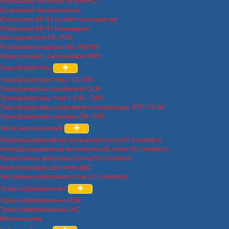
Рубильники Schneider INTERPACT
Кулачковый переключатель
Рубильники ВР-32 на одно направление
Рубильники ВР-32 перекидные
Разъединители РЕ / РПС
Рубильники в корпусе ЯБ / ЯБПВУ
Ящик силовой с рубильником ЯРП
Трансформаторы
трансформаторы тока ТТИ ИЭК
Трансформатор напряжения ОСМ
Трансформаторы тока Т-0.66 , ТШП
Трансформаторы напряжения понижающие ЯТП / ТСЗИ
Трансформаторы силовые ТМ / ТМГ
Лоток металлический
Перфорированный металлический лоток S5 Combitech
Неперфорированный металлический лоток S5 Combitech
Проволочные кабельные лотки F5 Combitech
Комплектующие для лотка ДКС
Лестничные кабельные лотки L5 Combitech
Трубы гофрированные
Трубы гофрированные ИЭК
Трубы гофрированные DKC
Металлорукав