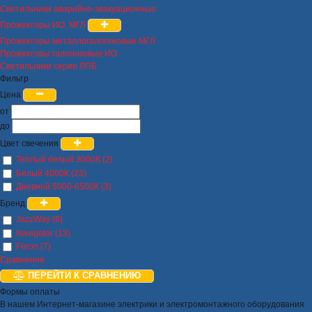
Светильники аварийно-эвакуационные
Прожекторы ИО, МГЛ
Прожекторы металлогалогеновые МГЛ
Прожекторы галогеновые ИО
Светильники серии ЛПБ
Фильтр
Цена
от
до
Цвет свечения
Теплый белый 3000К (2)
Белый 4000К (23)
Дневной 5000-6500К (3)
Бренд
JazzWay (6)
Navigator (13)
Feron (7)
Сравнение
ПЕРЕЙТИ К СРАВНЕНИЮ
Формы оплаты
В нашем Интернет-магазине электрики и электромонтажного оборудования