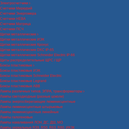
Электросчетчики
Счетчики Меркурий
Счетчики Энергомера
Счетчики НЕВА
Счетчики Матрица
Счетчики ПСЧ
Щитки металлические
Щитки металлические ИЭК
Щитки металлические Кронус
Щитки металлические DKC IP-65
Щитки металлические Schneider Electric IP-66
Щиты распределительные ЩРС / ЩР
Боксы пластиковые
Боксы пластиковые ИЭК
Боксы пластиковые Schneider Electric
Боксы пластиковые Legrand
Боксы пластиковые ABB
Лампы различных типов, ЭПРА, трансформаторы
Лампы светодиодные (разные цоколи)
Лампы энергосберегающие люминисцентные
Лампы люминисцентные штырьковые
Лампы люминисцентные линейные
Лампы галогеновые
Лампы накаливания ЛОН, ДС, ДШ, МО
Лампы зеркальные R39, R50, R63, R80, ИКЗК