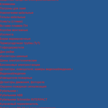
Клеммники
Патроны для ламп
Наконечники кабельные
Гильзы кабельные
Хомуты (стяжки)
Вставки плавкие ПН
Коробки монтажные
Изолента
Бирки маркировочные
Термоусадочная трубка (ТуТ)
Гофродержатели
Дин-рейки
Изоляторы шинные
Шины электротехнические
Бензиновые электростанции
Детекторы, извещатели, камеры видеонаблюдения
Видеонаблюдение
Извещатели пожарные
Детекторы движения, фотореле
Охранно-пожарная сигнализация
Рубильники
Рубильники ABB
Рубильники Schneider INTERPACT
Кулачковый переключатель