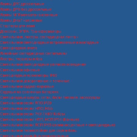
Лампы ДРЛ дроссельные
Лампы ДРВ без дроссельные
Лампы МГЛ металло-галогенные
Лампы ДНаТ натриевые
Стартеры для ламп
Дроссели, ЭПРА, Трансформаторы
Светильники, люстры, светодиодная лента
Светильники светодиодные встраиваемые и накладные
Светодиодная лента
Линейные светодиодные светильники
Люстры, торшеры и бра
Светильники светодиодные уличного освещения
Светильники офисные
Светодиодные прожекторы IP65
Светильники декоративные и точечные
Светильники садово-парковые
Садовые на солнечных батареях
Светодиодные шнуры, сетки, блоки питания, аксессуары
Светильники серии ЛПО IP20
Светильники серии НПО, НББ
Светильники серии РКУ / ЖКУ Кобры
Светильники серии НПП, НСП IP54 (Банные)
Светильники серии ЛСП IP65 (люминисцентные + светодиодные)
Светильники термостойкие для саун и бань
Светильники аварийно-эвакуационные