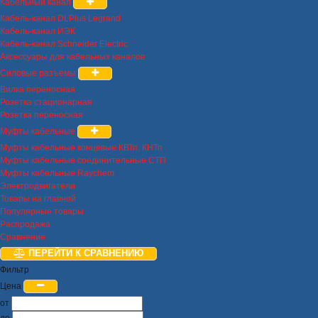
Кабельный канал
Кабель-канал DLPlus Legrand
Кабель-канал ИЭК
Кабель-канал Schneider Electric
Аксессуары для кабельных каналов
Силовые разъемы
Вилка переносная
Розетка стационарная
Розетка переносная
Муфты кабельные
Муфты кабельные концевые КВТп, КНТп
Муфты кабельные соединительные СТП
Муфты кабельные Raychem
Электродвигатели
Товары на главной
Популярные товары
Распродажа
Сравнение
ПЕРЕЙТИ К СРАВНЕНИЮ
Фильтр
Цена
от
до