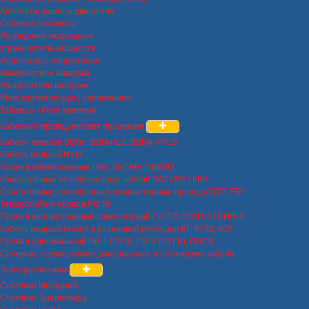
Автоматы защиты двигателя
Силовые автоматы
Разрядники модульные
ограничитель мощности
Индикаторы напряжения
Выключатели нагрузки
Расцепители нагрузки
Реле контроля фаз / напряжения
Таймеры / Реле времени
Кабельно-проводниковая продукция
Кабели медные ВВГнг, ВВГнг-LS, ВВГнг-FRLS
Кабель медный NYM
Провод гибкий медный ПВС (КуГВВ) / ШВВП
Коаксиальные телевизионные кабели SAT / RG / КВК
Слаботочные, телефонные, компьютерные провода UTP, FTP
Термостойкий провод РКГМ
Провод изолированный самонесущий СИП-2 / СИП-3 / СИП-4
Кабель медный гибкий в резиновой изоляции КГ, РПШ, КОГ
Провод одножильный ПВ-1 (ПУВ), ПВ-3 (ПУГВ), ПНСВ
Силовые, термостойкие, контрольные и оптические кабели
Электросчетчики
Счетчики Меркурий
Счетчики Энергомера