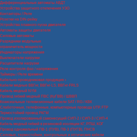
Дифференциальные автоматы АВДТ
Устройства защитного отключения УЗО
Контакторы / Реле
Розетки на DIN-рейку
Устройства плавного пуска двигателя
Автоматы защиты двигателя
Силовые автоматы
Разрядники модульные
ограничитель мощности
Индикаторы напряжения
Выключатели нагрузки
Расцепители нагрузки
Реле контроля фаз / напряжения
Таймеры / Реле времени
Кабельно-проводниковая продукция
Кабели медные ВВГнг, ВВГнг-LS, ВВГнг-FRLS
Кабель медный NYM
Провод гибкий медный ПВС (КуГВВ) / ШВВП
Коаксиальные телевизионные кабели SAT / RG / КВК
Слаботочные, телефонные, компьютерные провода UTP, FTP
Термостойкий провод РКГМ
Провод изолированный самонесущий СИП-2 / СИП-3 / СИП-4
Кабель медный гибкий в резиновой изоляции КГ, РПШ, КОГ
Провод одножильный ПВ-1 (ПУВ), ПВ-3 (ПУГВ), ПНСВ
Силовые, термостойкие, контрольные и оптические кабели