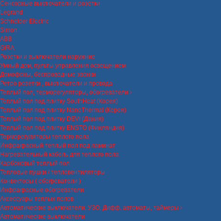
Сенсорные выключатели и розетки
Legrand
Schneider Electric
Simon
ABB
GIRA
Розетки и выключатели наружние
Умный дом, пульты управления освещением
Домофоны, беспроводные звонки
Ретро розетки , выключатели и провода
Теплый пол, терморегуляторы, обогреватели
Теплый пол под плитку SouthHeat (Корея)
Теплый пол под плитку NanoThermal (Корея)
Теплый пол под плитку DEVI (Дания)
Теплый пол под плитку ENSTO (Финляндия)
Терморегуляторы теплого пола
Инфракрасный теплый пол под ламинат
Нагревательный кабель для теплого пола
Карбоновый теплый пол
Тепловые пушки / тепловентиляторы
Конвекторы ( обогреватели )
Инфракрасные обогреватели
Аксессуары теплых полов
Автоматические выключатели, УЗО, Дифф. автоматы, таймеры
Автоматические выключатели