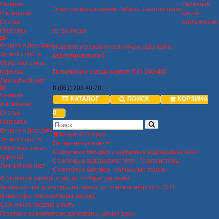
Главная
Снижение
Электрооборудование. Кабель. Светотехника
О компании
цен на
Статьи
теплые полы
Контакты
пр-ва Кореи
Оплата и Доставка
Новые поступления солнечных панелей и
Звонок с сайта
водонагревателей.
Обратная связь
Корзина
Пополнение склада плитой ПЗК 240х480
Личный кабинет
8 (861) 203-40-78
Главная
КАТАЛОГ
ПОИСК
КОРЗИНА
О компании
0
Статьи
Контакты
Оплата и Доставка
Корзина
:
0
0 руб
Звонок с сайта
Интернет-магазин
Обратная связь
Солнечные батареи и вакуумные водонагреватели
Корзина
Солнечные водонагреватели , Гелиосистемы
Личный кабинет
Солнечные батареи - солнечные панели
Солнечные электростанции готовые решения
Аккумуляторы для альтернативных источников энергии и ИБП
Инверторы / контроллеры заряда
Солнечная энергия в быту
Розетки и выключатели, домофоны, умный дом