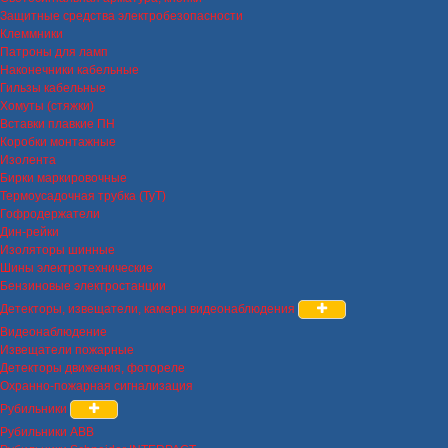
Защитные средства электробезопасности
Клеммники
Патроны для ламп
Наконечники кабельные
Гильзы кабельные
Хомуты (стяжки)
Вставки плавкие ПН
Коробки монтажные
Изолента
Бирки маркировочные
Термоусадочная трубка (ТуТ)
Гофродержатели
Дин-рейки
Изоляторы шинные
Шины электротехнические
Бензиновые электростанции
Детекторы, извещатели, камеры видеонаблюдения
Видеонаблюдение
Извещатели пожарные
Детекторы движения, фотореле
Охранно-пожарная сигнализация
Рубильники
Рубильники ABB