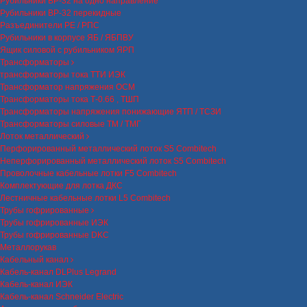
Рубильники ВР-32 на одно направление
Рубильники ВР-32 перекидные
Разъединители РЕ / РПС
Рубильники в корпусе ЯБ / ЯБПВУ
Ящик силовой с рубильником ЯРП
Трансформаторы
трансформаторы тока ТТИ ИЭК
Трансформатор напряжения ОСМ
Трансформаторы тока Т-0.66 , ТШП
Трансформаторы напряжения понижающие ЯТП / ТСЗИ
Трансформаторы силовые ТМ / ТМГ
Лоток металлический
Перфорированный металлический лоток S5 Combitech
Неперфорированный металлический лоток S5 Combitech
Проволочные кабельные лотки F5 Combitech
Комплектующие для лотка ДКС
Лестничные кабельные лотки L5 Combitech
Трубы гофрированные
Трубы гофрированные ИЭК
Трубы гофрированные DKC
Металлорукав
Кабельный канал
Кабель-канал DLPlus Legrand
Кабель-канал ИЭК
Кабель-канал Schneider Electric