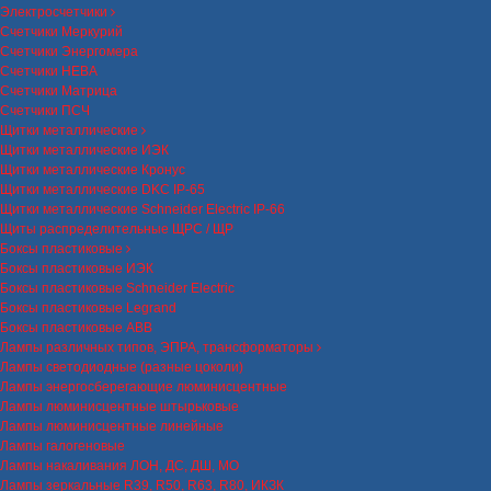
Электросчетчики
Счетчики Меркурий
Счетчики Энергомера
Счетчики НЕВА
Счетчики Матрица
Счетчики ПСЧ
Щитки металлические
Щитки металлические ИЭК
Щитки металлические Кронус
Щитки металлические DKC IP-65
Щитки металлические Schneider Electric IP-66
Щиты распределительные ЩРС / ЩР
Боксы пластиковые
Боксы пластиковые ИЭК
Боксы пластиковые Schneider Electric
Боксы пластиковые Legrand
Боксы пластиковые ABB
Лампы различных типов, ЭПРА, трансформаторы
Лампы светодиодные (разные цоколи)
Лампы энергосберегающие люминисцентные
Лампы люминисцентные штырьковые
Лампы люминисцентные линейные
Лампы галогеновые
Лампы накаливания ЛОН, ДС, ДШ, МО
Лампы зеркальные R39, R50, R63, R80, ИКЗК