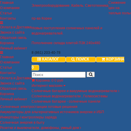
Главная
Снижение
Электрооборудование. Кабель. Светотехника
О компании
цен на
Статьи
теплые полы
Контакты
пр-ва Кореи
Оплата и Доставка
Новые поступления солнечных панелей и
Звонок с сайта
водонагревателей.
Обратная связь
Корзина
Пополнение склада плитой ПЗК 240х480
Личный кабинет
8 (861) 203-40-78
Главная
КАТАЛОГ
ПОИСК
КОРЗИНА
О компании
0
Статьи
Контакты
Оплата и Доставка
Корзина
:
0
0 руб
Звонок с сайта
Интернет-магазин
Обратная связь
Солнечные батареи и вакуумные водонагреватели
Корзина
Солнечные водонагреватели , Гелиосистемы
Личный кабинет
Солнечные батареи - солнечные панели
Солнечные электростанции готовые решения
Аккумуляторы для альтернативных источников энергии и ИБП
Инверторы / контроллеры заряда
Солнечная энергия в быту
Розетки и выключатели, домофоны, умный дом