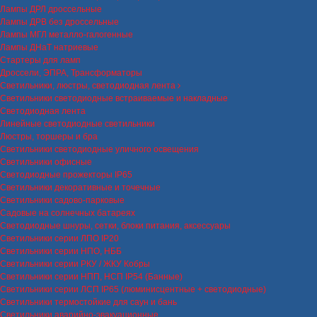
Лампы ДРЛ дроссельные
Лампы ДРВ без дроссельные
Лампы МГЛ металло-галогенные
Лампы ДНаТ натриевые
Стартеры для ламп
Дроссели, ЭПРА, Трансформаторы
Светильники, люстры, светодиодная лента
Светильники светодиодные встраиваемые и накладные
Светодиодная лента
Линейные светодиодные светильники
Люстры, торшеры и бра
Светильники светодиодные уличного освещения
Светильники офисные
Светодиодные прожекторы IP65
Светильники декоративные и точечные
Светильники садово-парковые
Садовые на солнечных батареях
Светодиодные шнуры, сетки, блоки питания, аксессуары
Светильники серии ЛПО IP20
Светильники серии НПО, НББ
Светильники серии РКУ / ЖКУ Кобры
Светильники серии НПП, НСП IP54 (Банные)
Светильники серии ЛСП IP65 (люминисцентные + светодиодные)
Светильники термостойкие для саун и бань
Светильники аварийно-эвакуационные