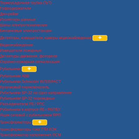
Термоусадочная трубка (ТуТ)
Гофродержатели
Дин-рейки
Изоляторы шинные
Шины электротехнические
Бензиновые электростанции
Детекторы, извещатели, камеры видеонаблюдения
Видеонаблюдение
Извещатели пожарные
Детекторы движения, фотореле
Охранно-пожарная сигнализация
Рубильники
Рубильники ABB
Рубильники Schneider INTERPACT
Кулачковый переключатель
Рубильники ВР-32 на одно направление
Рубильники ВР-32 перекидные
Разъединители РЕ / РПС
Рубильники в корпусе ЯБ / ЯБПВУ
Ящик силовой с рубильником ЯРП
Трансформаторы
трансформаторы тока ТТИ ИЭК
Трансформатор напряжения ОСМ