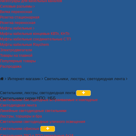
Аксессуары для кабельных каналов
Силовые разъемы
Вилка переносная
Розетка стационарная
Розетка переносная
Муфты кабельные
Муфты кабельные концевые КВТп, КНТп
Муфты кабельные соединительные СТП
Муфты кабельные Raychem
Электродвигатели
Товары на главной
Популярные товары
Распродажа
Интернет-магазин
Светильники, люстры, светодиодная лента
Светильники, люстры, светодиодная лента
Светильники серии НПО, НББ
Светильники светодиодные встраиваемые и накладные
Светодиодная лента
Линейные светодиодные светильники
Люстры, торшеры и бра
Светильники светодиодные уличного освещения
Светильники офисные
Светильники ЛВО и ЛПО зеркальные 4х18