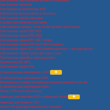
Светильники светодиодные уличного освещения
Светильники офисные
Светодиодные прожекторы IP65
Светильники декоративные и точечные
Светильники садово-парковые
Садовые на солнечных батареях
Светодиодные шнуры, сетки, блоки питания, аксессуары
Светильники серии ЛПО IP20
Светильники серии НПО, НББ
Светильники серии РКУ / ЖКУ Кобры
Светильники серии НПП, НСП IP54 (Банные)
Светильники серии ЛСП IP65 (люминисцентные + светодиодные)
Светильники термостойкие для саун и бань
Светильники аварийно-эвакуационные
Прожекторы ИО, МГЛ
Светильники серии ЛПБ
Стабилизаторы напряжения , ИБП
Стабилизаторы напряжения ИЭК
Резервные источники питания для охранно-пожарных систем
Стабилизаторы напряжения Volter
Опоры ЛЭП железобетонные
Арматура для монтажа ЛЭП и кабельных линий
Арматура для подвеса СИП
Плита ПЗК для закрытия кабеля в траншее