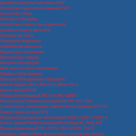
Дифференциальные автоматы АВДТ
Устройства защитного отключения УЗО
Контакторы / Реле
Розетки на DIN-рейку
Устройства плавного пуска двигателя
Автоматы защиты двигателя
Силовые автоматы
Разрядники модульные
ограничитель мощности
Индикаторы напряжения
Выключатели нагрузки
Расцепители нагрузки
Реле контроля фаз / напряжения
Таймеры / Реле времени
Кабельно-проводниковая продукция
Кабели медные ВВГнг, ВВГнг-LS, ВВГнг-FRLS
Кабель медный NYM
Провод гибкий медный ПВС (КуГВВ) / ШВВП
Коаксиальные телевизионные кабели SAT / RG / КВК
Слаботочные, телефонные, компьютерные провода UTP, FTP
Термостойкий провод РКГМ
Провод изолированный самонесущий СИП-2 / СИП-3 / СИП-4
Кабель медный гибкий в резиновой изоляции КГ, РПШ, КОГ
Провод одножильный ПВ-1 (ПУВ), ПВ-3 (ПУГВ), ПНСВ
Силовые, термостойкие, контрольные и оптические кабели