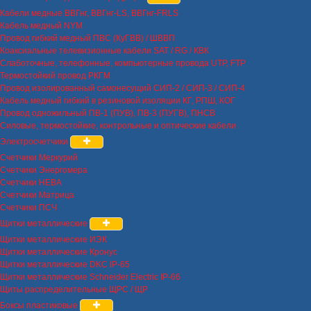
Кабели медные ВВГнг, ВВГнг-LS, ВВГнг-FRLS
Кабель медный NYM
Провод гибкий медный ПВС (КуГВВ) / ШВВП
Коаксиальные телевизионные кабели SAT / RG / КВК
Слаботочные, телефонные, компьютерные провода UTP, FTP
Термостойкий провод РКГМ
Провод изолированный самонесущий СИП-2 / СИП-3 / СИП-4
Кабель медный гибкий в резиновой изоляции КГ, РПШ, КОГ
Провод одножильный ПВ-1 (ПУВ), ПВ-3 (ПУГВ), ПНСВ
Силовые, термостойкие, контрольные и оптические кабели
Электросчетчики
Счетчики Меркурий
Счетчики Энергомера
Счетчики НЕВА
Счетчики Матрица
Счетчики ПСЧ
Щитки металлические
Щитки металлические ИЭК
Щитки металлические Кронус
Щитки металлические DKC IP-65
Щитки металлические Schneider Electric IP-66
Щиты распределительные ЩРС / ЩР
Боксы пластиковые