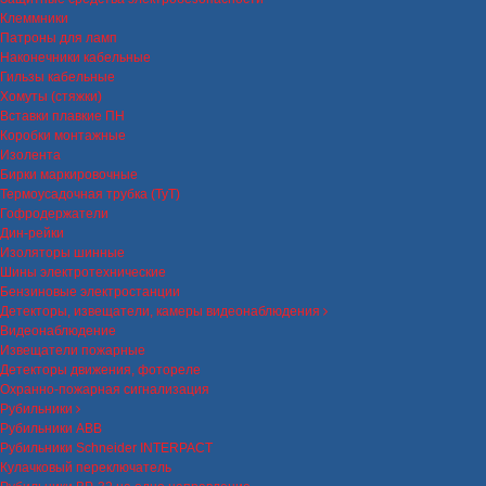
Клеммники
Патроны для ламп
Наконечники кабельные
Гильзы кабельные
Хомуты (стяжки)
Вставки плавкие ПН
Коробки монтажные
Изолента
Бирки маркировочные
Термоусадочная трубка (ТуТ)
Гофродержатели
Дин-рейки
Изоляторы шинные
Шины электротехнические
Бензиновые электростанции
Детекторы, извещатели, камеры видеонаблюдения
Видеонаблюдение
Извещатели пожарные
Детекторы движения, фотореле
Охранно-пожарная сигнализация
Рубильники
Рубильники ABB
Рубильники Schneider INTERPACT
Кулачковый переключатель