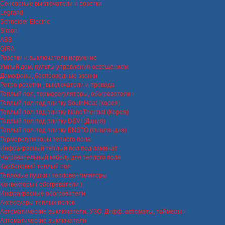
Сенсорные выключатели и розетки
Legrand
Schneider Electric
Simon
ABB
GIRA
Розетки и выключатели наружние
Умный дом, пульты управления освещением
Домофоны, беспроводные звонки
Ретро розетки , выключатели и провода
Теплый пол, терморегуляторы, обогреватели
Теплый пол под плитку SouthHeat (Корея)
Теплый пол под плитку NanoThermal (Корея)
Теплый пол под плитку DEVI (Дания)
Теплый пол под плитку ENSTO (Финляндия)
Терморегуляторы теплого пола
Инфракрасный теплый пол под ламинат
Нагревательный кабель для теплого пола
Карбоновый теплый пол
Тепловые пушки / тепловентиляторы
Конвекторы ( обогреватели )
Инфракрасные обогреватели
Аксессуары теплых полов
Автоматические выключатели, УЗО, Дифф. автоматы, таймеры
Автоматические выключатели