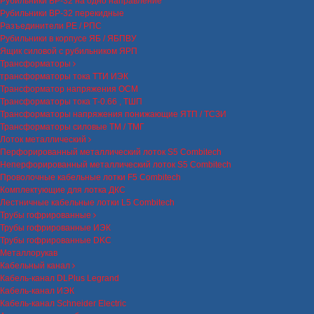
Рубильники ВР-32 на одно направление
Рубильники ВР-32 перекидные
Разъединители РЕ / РПС
Рубильники в корпусе ЯБ / ЯБПВУ
Ящик силовой с рубильником ЯРП
Трансформаторы
трансформаторы тока ТТИ ИЭК
Трансформатор напряжения ОСМ
Трансформаторы тока Т-0.66 , ТШП
Трансформаторы напряжения понижающие ЯТП / ТСЗИ
Трансформаторы силовые ТМ / ТМГ
Лоток металлический
Перфорированный металлический лоток S5 Combitech
Неперфорированный металлический лоток S5 Combitech
Проволочные кабельные лотки F5 Combitech
Комплектующие для лотка ДКС
Лестничные кабельные лотки L5 Combitech
Трубы гофрированные
Трубы гофрированные ИЭК
Трубы гофрированные DKC
Металлорукав
Кабельный канал
Кабель-канал DLPlus Legrand
Кабель-канал ИЭК
Кабель-канал Schneider Electric