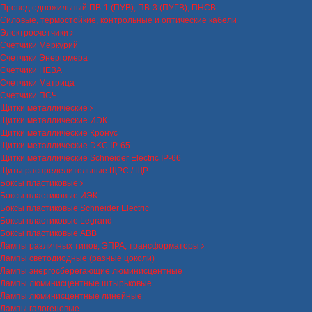
Провод одножильный ПВ-1 (ПУВ), ПВ-3 (ПУГВ), ПНСВ
Силовые, термостойкие, контрольные и оптические кабели
Электросчетчики
Счетчики Меркурий
Счетчики Энергомера
Счетчики НЕВА
Счетчики Матрица
Счетчики ПСЧ
Щитки металлические
Щитки металлические ИЭК
Щитки металлические Кронус
Щитки металлические DKC IP-65
Щитки металлические Schneider Electric IP-66
Щиты распределительные ЩРС / ЩР
Боксы пластиковые
Боксы пластиковые ИЭК
Боксы пластиковые Schneider Electric
Боксы пластиковые Legrand
Боксы пластиковые ABB
Лампы различных типов, ЭПРА, трансформаторы
Лампы светодиодные (разные цоколи)
Лампы энергосберегающие люминисцентные
Лампы люминисцентные штырьковые
Лампы люминисцентные линейные
Лампы галогеновые