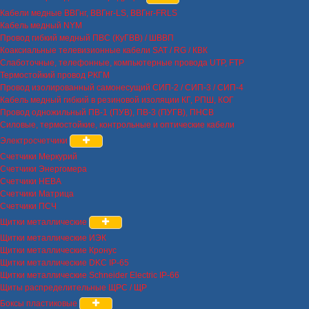
Кабели медные ВВГнг, ВВГнг-LS, ВВГнг-FRLS
Кабель медный NYM
Провод гибкий медный ПВС (КуГВВ) / ШВВП
Коаксиальные телевизионные кабели SAT / RG / КВК
Слаботочные, телефонные, компьютерные провода UTP, FTP
Термостойкий провод РКГМ
Провод изолированный самонесущий СИП-2 / СИП-3 / СИП-4
Кабель медный гибкий в резиновой изоляции КГ, РПШ, КОГ
Провод одножильный ПВ-1 (ПУВ), ПВ-3 (ПУГВ), ПНСВ
Силовые, термостойкие, контрольные и оптические кабели
Электросчетчики
Счетчики Меркурий
Счетчики Энергомера
Счетчики НЕВА
Счетчики Матрица
Счетчики ПСЧ
Щитки металлические
Щитки металлические ИЭК
Щитки металлические Кронус
Щитки металлические DKC IP-65
Щитки металлические Schneider Electric IP-66
Щиты распределительные ЩРС / ЩР
Боксы пластиковые