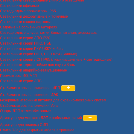
Светильники светодиодные уличного освещения
Светильники офисные
Светодиодные прожекторы IP65
Светильники декоративные и точечные
Светильники садово-парковые
Садовые на солнечных батареях
Светодиодные шнуры, сетки, блоки питания, аксессуары
Светильники серии ЛПО IP20
Светильники серии НПО, НББ
Светильники серии РКУ / ЖКУ Кобры
Светильники серии НПП, НСП IP54 (Банные)
Светильники серии ЛСП IP65 (люминисцентные + светодиодные)
Светильники термостойкие для саун и бань
Светильники аварийно-эвакуационные
Прожекторы ИО, МГЛ
Светильники серии ЛПБ
Стабилизаторы напряжения , ИБП
Стабилизаторы напряжения ИЭК
Резервные источники питания для охранно-пожарных систем
Стабилизаторы напряжения Volter
Опоры ЛЭП железобетонные
Арматура для монтажа ЛЭП и кабельных линий
Арматура для подвеса СИП
Плита ПЗК для закрытия кабеля в траншее