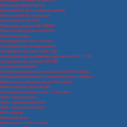
Рубильники Schneider INTERPACT
Кулачковый переключатель
Рубильники ВР-32 на одно направление
Рубильники ВР-32 перекидные
Разъединители РЕ / РПС
Рубильники в корпусе ЯБ / ЯБПВУ
Ящик силовой с рубильником ЯРП
Трансформаторы
трансформаторы тока ТТИ ИЭК
Трансформатор напряжения ОСМ
Трансформаторы тока Т-0.66 , ТШП
Трансформаторы напряжения понижающие ЯТП / ТСЗИ
Трансформаторы силовые ТМ / ТМГ
Лоток металлический
Перфорированный металлический лоток S5 Combitech
Неперфорированный металлический лоток S5 Combitech
Проволочные кабельные лотки F5 Combitech
Комплектующие для лотка ДКС
Лестничные кабельные лотки L5 Combitech
Трубы гофрированные
Трубы гофрированные ИЭК
Трубы гофрированные DKC
Металлорукав
Кабельный канал
Кабель-канал DLPlus Legrand