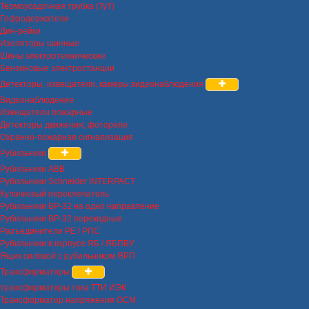
Термоусадочная трубка (ТуТ)
Гофродержатели
Дин-рейки
Изоляторы шинные
Шины электротехнические
Бензиновые электростанции
Детекторы, извещатели, камеры видеонаблюдения
Видеонаблюдение
Извещатели пожарные
Детекторы движения, фотореле
Охранно-пожарная сигнализация
Рубильники
Рубильники ABB
Рубильники Schneider INTERPACT
Кулачковый переключатель
Рубильники ВР-32 на одно направление
Рубильники ВР-32 перекидные
Разъединители РЕ / РПС
Рубильники в корпусе ЯБ / ЯБПВУ
Ящик силовой с рубильником ЯРП
Трансформаторы
трансформаторы тока ТТИ ИЭК
Трансформатор напряжения ОСМ