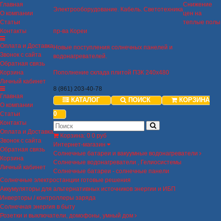
Главная
Снижение
Электрооборудование. Кабель. Светотехника
О компании
цен на
Статьи
теплые полы
Контакты
пр-ва Кореи
Оплата и Доставка
Новые поступления солнечных панелей и
Звонок с сайта
водонагревателей.
Обратная связь
Корзина
Пополнение склада плитой ПЗК 240х480
Личный кабинет
8 (861) 203-40-78
Главная
КАТАЛОГ
ПОИСК
КОРЗИНА
О компании
0
Статьи
Контакты
Оплата и Доставка
Корзина
:
0
0 руб
Звонок с сайта
Интернет-магазин
Обратная связь
Солнечные батареи и вакуумные водонагреватели
Корзина
Солнечные водонагреватели , Гелиосистемы
Личный кабинет
Солнечные батареи - солнечные панели
Солнечные электростанции готовые решения
Аккумуляторы для альтернативных источников энергии и ИБП
Инверторы / контроллеры заряда
Солнечная энергия в быту
Розетки и выключатели, домофоны, умный дом