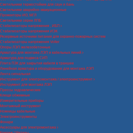
Светильники термостойкие для саун и бань
Светильники аварийно-эвакуационные
Прожекторы ИО, МГЛ
Светильники серии ЛПБ
Стабилизаторы напряжения , ИБП
Стабилизаторы напряжения ИЭК
Резервные источники питания для охранно-пожарных систем
Стабилизаторы напряжения Volter
Опоры ЛЭП железобетонные
Арматура для монтажа ЛЭП и кабельных линий
Арматура для подвеса СИП
Плита ПЗК для закрытия кабеля в траншее
Линейная арматура и оборудование для монтажа ЛЭП
Лента сигнальная
Инструмент для электромонтажа / электроинструмент
Инструмент для монтажа ЛЭП
Прессы гидравлические
Клещи обжимные
Измерительные приборы
Монтажный инструмент
Ножницы кабельные
Электроинструменты
Фонари
Аксессуары для электромонтажа
Крепеж / Метизы