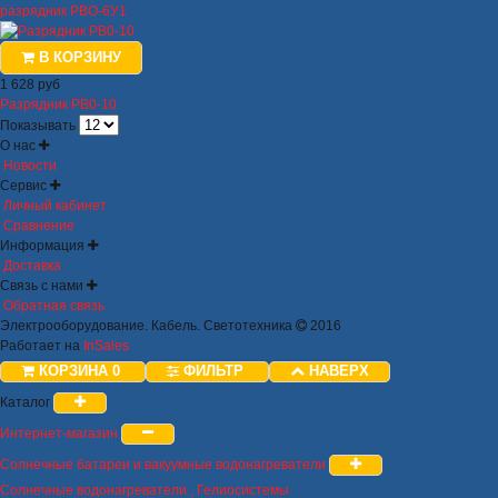
разрядник РВО-6У1
В КОРЗИНУ
1 628 руб
Разрядник РВ0-10
Показывать
О нас
Новости
Сервис
Личный кабинет
Сравнение
Информация
Доставка
Связь с нами
Обратная связь
Электрооборудование. Кабель. Светотехника
2016
Работает на
InSales
КОРЗИНА
0
ФИЛЬТР
НАВЕРХ
Каталог
Интернет-магазин
Солнечные батареи и вакуумные водонагреватели
Солнечные водонагреватели , Гелиосистемы