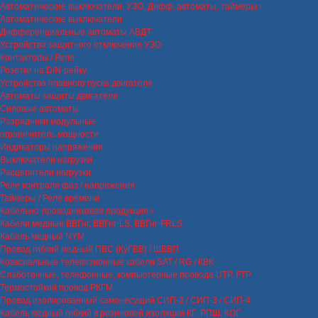
Автоматические выключатели, УЗО, Дифф. автоматы, таймеры
Автоматические выключатели
Дифференциальные автоматы АВДТ
Устройства защитного отключения УЗО
Контакторы / Реле
Розетки на DIN-рейку
Устройства плавного пуска двигателя
Автоматы защиты двигателя
Силовые автоматы
Разрядники модульные
ограничитель мощности
Индикаторы напряжения
Выключатели нагрузки
Расцепители нагрузки
Реле контроля фаз / напряжения
Таймеры / Реле времени
Кабельно-проводниковая продукция
Кабели медные ВВГнг, ВВГнг-LS, ВВГнг-FRLS
Кабель медный NYM
Провод гибкий медный ПВС (КуГВВ) / ШВВП
Коаксиальные телевизионные кабели SAT / RG / КВК
Слаботочные, телефонные, компьютерные провода UTP, FTP
Термостойкий провод РКГМ
Провод изолированный самонесущий СИП-2 / СИП-3 / СИП-4
Кабель медный гибкий в резиновой изоляции КГ, РПШ, КОГ