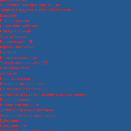
Светосигнальная арматура, кнопки
Защитные средства электробезопасности
Клеммники
Патроны для ламп
Наконечники кабельные
Гильзы кабельные
Хомуты (стяжки)
Вставки плавкие ПН
Коробки монтажные
Изолента
Бирки маркировочные
Термоусадочная трубка (ТуТ)
Гофродержатели
Дин-рейки
Изоляторы шинные
Шины электротехнические
Бензиновые электростанции
Детекторы, извещатели, камеры видеонаблюдения
Видеонаблюдение
Извещатели пожарные
Детекторы движения, фотореле
Охранно-пожарная сигнализация
Рубильники
Рубильники ABB