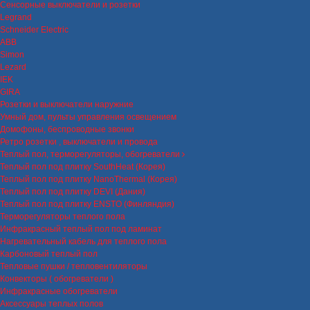
Сенсорные выключатели и розетки
Legrand
Schneider Electric
ABB
Simon
Lezard
IEK
GIRA
Розетки и выключатели наружние
Умный дом, пульты управления освещением
Домофоны, беспроводные звонки
Ретро розетки , выключатели и провода
Теплый пол, терморегуляторы, обогреватели
Теплый пол под плитку SouthHeat (Корея)
Теплый пол под плитку NanoThermal (Корея)
Теплый пол под плитку DEVI (Дания)
Теплый пол под плитку ENSTO (Финляндия)
Терморегуляторы теплого пола
Инфракрасный теплый пол под ламинат
Нагревательный кабель для теплого пола
Карбоновый теплый пол
Тепловые пушки / тепловентиляторы
Конвекторы ( обогреватели )
Инфракрасные обогреватели
Аксессуары теплых полов