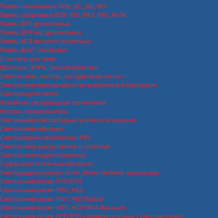
Лампы накаливания ЛОН, ДС, ДШ, МО
Лампы зеркальные R39, R50, R63, R80, ИКЗК
Лампы ДРЛ дроссельные
Лампы ДРВ без дроссельные
Лампы МГЛ металло-галогенные
Лампы ДНаТ натриевые
Стартеры для ламп
Дроссели, ЭПРА, Трансформаторы
Светильники, люстры, светодиодная лента
Светильники светодиодные встраиваемые и накладные
Светодиодная лента
Линейные светодиодные светильники
Люстры, торшеры и бра
Светильники светодиодные уличного освещения
Светильники офисные
Светодиодные прожекторы IP65
Светильники декоративные и точечные
Светильники садово-парковые
Садовые на солнечных батареях
Светодиодные шнуры, сетки, блоки питания, аксессуары
Светильники серии ЛПО IP20
Светильники серии НПО, НББ
Светильники серии РКУ / ЖКУ Кобры
Светильники серии НПП, НСП IP54 (Банные)
Светильники серии ЛСП IP65 (люминисцентные + светодиодные)