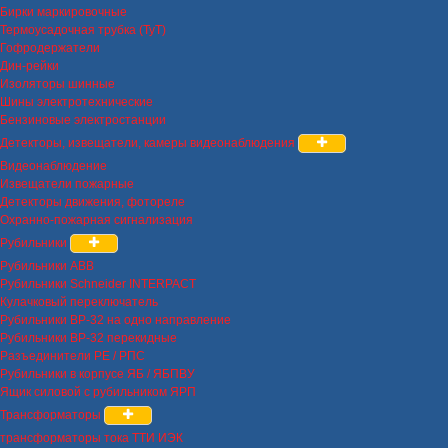
Бирки маркировочные
Термоусадочная трубка (ТуТ)
Гофродержатели
Дин-рейки
Изоляторы шинные
Шины электротехнические
Бензиновые электростанции
Детекторы, извещатели, камеры видеонаблюдения
Видеонаблюдение
Извещатели пожарные
Детекторы движения, фотореле
Охранно-пожарная сигнализация
Рубильники
Рубильники ABB
Рубильники Schneider INTERPACT
Кулачковый переключатель
Рубильники ВР-32 на одно направление
Рубильники ВР-32 перекидные
Разъединители РЕ / РПС
Рубильники в корпусе ЯБ / ЯБПВУ
Ящик силовой с рубильником ЯРП
Трансформаторы
трансформаторы тока ТТИ ИЭК