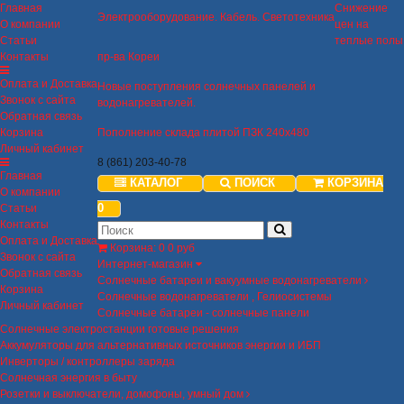
Главная
Снижение
Электрооборудование. Кабель. Светотехника
О компании
цен на
Статьи
теплые полы
Контакты
пр-ва Кореи
Оплата и Доставка
Новые поступления солнечных панелей и
Звонок с сайта
водонагревателей.
Обратная связь
Корзина
Пополнение склада плитой ПЗК 240х480
Личный кабинет
8 (861) 203-40-78
Главная
КАТАЛОГ
ПОИСК
КОРЗИНА
О компании
0
Статьи
Контакты
Оплата и Доставка
Корзина
:
0
0 руб
Звонок с сайта
Интернет-магазин
Обратная связь
Солнечные батареи и вакуумные водонагреватели
Корзина
Солнечные водонагреватели , Гелиосистемы
Личный кабинет
Солнечные батареи - солнечные панели
Солнечные электростанции готовые решения
Аккумуляторы для альтернативных источников энергии и ИБП
Инверторы / контроллеры заряда
Солнечная энергия в быту
Розетки и выключатели, домофоны, умный дом