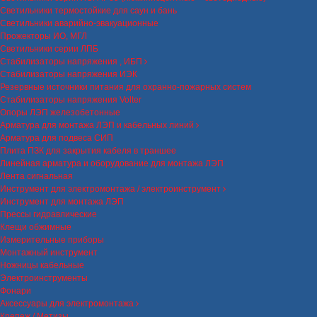
Светильники термостойкие для саун и бань
Светильники аварийно-эвакуационные
Прожекторы ИО, МГЛ
Светильники серии ЛПБ
Стабилизаторы напряжения , ИБП
Стабилизаторы напряжения ИЭК
Резервные источники питания для охранно-пожарных систем
Стабилизаторы напряжения Volter
Опоры ЛЭП железобетонные
Арматура для монтажа ЛЭП и кабельных линий
Арматура для подвеса СИП
Плита ПЗК для закрытия кабеля в траншее
Линейная арматура и оборудование для монтажа ЛЭП
Лента сигнальная
Инструмент для электромонтажа / электроинструмент
Инструмент для монтажа ЛЭП
Прессы гидравлические
Клещи обжимные
Измерительные приборы
Монтажный инструмент
Ножницы кабельные
Электроинструменты
Фонари
Аксессуары для электромонтажа
Крепеж / Метизы