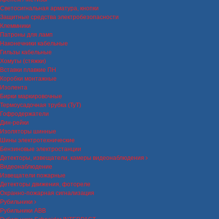
Светосигнальная арматура, кнопки
Защитные средства электробезопасности
Клеммники
Патроны для ламп
Наконечники кабельные
Гильзы кабельные
Хомуты (стяжки)
Вставки плавкие ПН
Коробки монтажные
Изолента
Бирки маркировочные
Термоусадочная трубка (ТуТ)
Гофродержатели
Дин-рейки
Изоляторы шинные
Шины электротехнические
Бензиновые электростанции
Детекторы, извещатели, камеры видеонаблюдения
Видеонаблюдение
Извещатели пожарные
Детекторы движения, фотореле
Охранно-пожарная сигнализация
Рубильники
Рубильники ABB