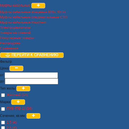
Муфты кабельные
Муфты кабельные концевые КВТп, КНТп
Муфты кабельные соединительные СТП
Муфты кабельные Raychem
Электродвигатели
Товары на главной
Популярные товары
Распродажа
Сравнение
ПЕРЕЙТИ К СРАВНЕНИЮ
Фильтр
Цена
от
до
Тип жилы
Жесткий (34)
Марка
ПУВ (ПВ-1) (34)
Сечение, кв.мм.
1,5 (4)
2,5 (4)