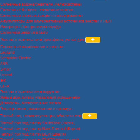
Солнечные водонагреватели , Гелиосистемы
Солнечные батареи - солнечные панели
Солнечные электростанции готовые решения
Аккумуляторы для альтернативных источников энергии и ИБП
Инверторы / контроллеры заряда
Солнечная энергия в быту
Розетки и выключатели, домофоны, умный дом
Сенсорные выключатели и розетки
Legrand
Schneider Electric
ABB
Simon
Lezard
IEK
GIRA
Розетки и выключатели наружние
Умный дом, пульты управления освещением
Домофоны, беспроводные звонки
Ретро розетки , выключатели и провода
Теплый пол, терморегуляторы, обогреватели
Теплый пол под плитку SouthHeat (Корея)
Теплый пол под плитку NanoThermal (Корея)
Теплый пол под плитку DEVI (Дания)
Теплый пол под плитку ENSTO (Финляндия)