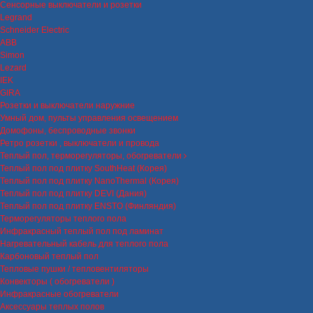
Сенсорные выключатели и розетки
Legrand
Schneider Electric
ABB
Simon
Lezard
IEK
GIRA
Розетки и выключатели наружние
Умный дом, пульты управления освещением
Домофоны, беспроводные звонки
Ретро розетки , выключатели и провода
Теплый пол, терморегуляторы, обогреватели
Теплый пол под плитку SouthHeat (Корея)
Теплый пол под плитку NanoThermal (Корея)
Теплый пол под плитку DEVI (Дания)
Теплый пол под плитку ENSTO (Финляндия)
Терморегуляторы теплого пола
Инфракрасный теплый пол под ламинат
Нагревательный кабель для теплого пола
Карбоновый теплый пол
Тепловые пушки / тепловентиляторы
Конвекторы ( обогреватели )
Инфракрасные обогреватели
Аксессуары теплых полов