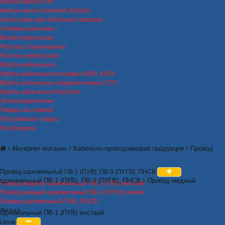
Кабель-канал ИЭК
Кабель-канал Schneider Electric
Аксессуары для кабельных каналов
Силовые разъемы
Вилка переносная
Розетка стационарная
Розетка переносная
Муфты кабельные
Муфты кабельные концевые КВТп, КНТп
Муфты кабельные соединительные СТП
Муфты кабельные Raychem
Электродвигатели
Товары на главной
Популярные товары
Распродажа
Интернет-магазин
Кабельно-проводниковая продукция
Провод
Провод одножильный ПВ-1 (ПУВ), ПВ-3 (ПУГВ), ПНСВ
одножильный ПВ-1 (ПУВ), ПВ-3 (ПУГВ), ПНСВ
Провод медный
Провод медный одножильный ПВ-1 (ПУВ) жесткий
Провод медный одножильный ПВ-3 (ПУГВ) гибкий
Провод одножильный ПАВ, ПНСВ
Фильтр
одножильный ПВ-1 (ПУВ) жесткий
Цена