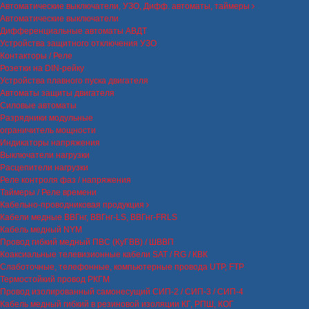
Автоматические выключатели, УЗО, Дифф. автоматы, таймеры
Автоматические выключатели
Дифференциальные автоматы АВДТ
Устройства защитного отключения УЗО
Контакторы / Реле
Розетки на DIN-рейку
Устройства плавного пуска двигателя
Автоматы защиты двигателя
Силовые автоматы
Разрядники модульные
ограничитель мощности
Индикаторы напряжения
Выключатели нагрузки
Расцепители нагрузки
Реле контроля фаз / напряжения
Таймеры / Реле времени
Кабельно-проводниковая продукция
Кабели медные ВВГнг, ВВГнг-LS, ВВГнг-FRLS
Кабель медный NYM
Провод гибкий медный ПВС (КуГВВ) / ШВВП
Коаксиальные телевизионные кабели SAT / RG / КВК
Слаботочные, телефонные, компьютерные провода UTP, FTP
Термостойкий провод РКГМ
Провод изолированный самонесущий СИП-2 / СИП-3 / СИП-4
Кабель медный гибкий в резиновой изоляции КГ, РПШ, КОГ