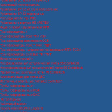
Рубильники Schneider INTERPACT
Кулачковый переключатель
Рубильники ВР-32 на одно направление
Рубильники ВР-32 перекидные
Разъединители РЕ / РПС
Рубильники в корпусе ЯБ / ЯБПВУ
Ящик силовой с рубильником ЯРП
Трансформаторы
трансформаторы тока ТТИ ИЭК
Трансформатор напряжения ОСМ
Трансформаторы тока Т-0.66 , ТШП
Трансформаторы напряжения понижающие ЯТП / ТСЗИ
Трансформаторы силовые ТМ / ТМГ
Лоток металлический
Перфорированный металлический лоток S5 Combitech
Неперфорированный металлический лоток S5 Combitech
Проволочные кабельные лотки F5 Combitech
Комплектующие для лотка ДКС
Лестничные кабельные лотки L5 Combitech
Трубы гофрированные
Трубы гофрированные ИЭК
Трубы гофрированные DKC
Металлорукав
Кабельный канал
Кабель-канал DLPlus Legrand