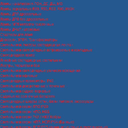
Лампы накаливания ЛОН, ДС, ДШ, МО
Лампы зеркальные R39, R50, R63, R80, ИКЗК
Лампы ДРЛ дроссельные
Лампы ДРВ без дроссельные
Лампы МГЛ металло-галогенные
Лампы ДНаТ натриевые
Стартеры для ламп
Дроссели, ЭПРА, Трансформаторы
Светильники, люстры, светодиодная лента
Светильники светодиодные встраиваемые и накладные
Светодиодная лента
Линейные светодиодные светильники
Люстры, торшеры и бра
Светильники светодиодные уличного освещения
Светильники офисные
Светодиодные прожекторы IP65
Светильники декоративные и точечные
Светильники садово-парковые
Садовые на солнечных батареях
Светодиодные шнуры, сетки, блоки питания, аксессуары
Светильники серии ЛПО IP20
Светильники серии НПО, НББ
Светильники серии РКУ / ЖКУ Кобры
Светильники серии НПП, НСП IP54 (Банные)
Светильники серии ЛСП IP65 (люминисцентные + светодиодные)