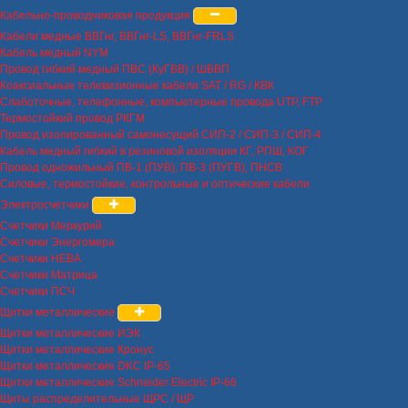
Кабельно-проводниковая продукция
Кабели медные ВВГнг, ВВГнг-LS, ВВГнг-FRLS
Кабель медный NYM
Провод гибкий медный ПВС (КуГВВ) / ШВВП
Коаксиальные телевизионные кабели SAT / RG / КВК
Слаботочные, телефонные, компьютерные провода UTP, FTP
Термостойкий провод РКГМ
Провод изолированный самонесущий СИП-2 / СИП-3 / СИП-4
Кабель медный гибкий в резиновой изоляции КГ, РПШ, КОГ
Провод одножильный ПВ-1 (ПУВ), ПВ-3 (ПУГВ), ПНСВ
Силовые, термостойкие, контрольные и оптические кабели
Электросчетчики
Счетчики Меркурий
Счетчики Энергомера
Счетчики НЕВА
Счетчики Матрица
Счетчики ПСЧ
Щитки металлические
Щитки металлические ИЭК
Щитки металлические Кронус
Щитки металлические DKC IP-65
Щитки металлические Schneider Electric IP-66
Щиты распределительные ЩРС / ЩР