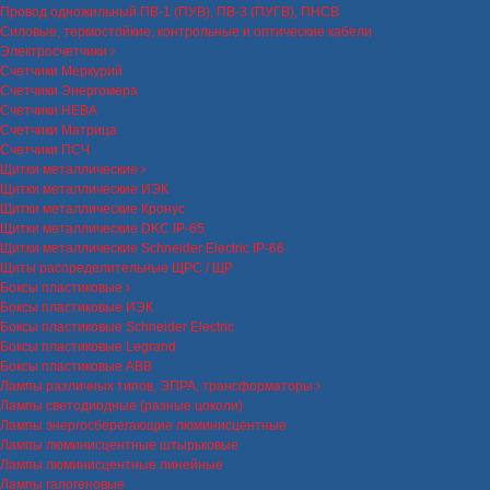
Провод одножильный ПВ-1 (ПУВ), ПВ-3 (ПУГВ), ПНСВ
Силовые, термостойкие, контрольные и оптические кабели
Электросчетчики
Счетчики Меркурий
Счетчики Энергомера
Счетчики НЕВА
Счетчики Матрица
Счетчики ПСЧ
Щитки металлические
Щитки металлические ИЭК
Щитки металлические Кронус
Щитки металлические DKC IP-65
Щитки металлические Schneider Electric IP-66
Щиты распределительные ЩРС / ЩР
Боксы пластиковые
Боксы пластиковые ИЭК
Боксы пластиковые Schneider Electric
Боксы пластиковые Legrand
Боксы пластиковые ABB
Лампы различных типов, ЭПРА, трансформаторы
Лампы светодиодные (разные цоколи)
Лампы энергосберегающие люминисцентные
Лампы люминисцентные штырьковые
Лампы люминисцентные линейные
Лампы галогеновые