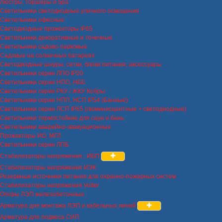
Люстры, торшеры и бра
Светильники светодиодные уличного освещения
Светильники офисные
Светодиодные прожекторы IP65
Светильники декоративные и точечные
Светильники садово-парковые
Садовые на солнечных батареях
Светодиодные шнуры, сетки, блоки питания, аксессуары
Светильники серии ЛПО IP20
Светильники серии НПО, НББ
Светильники серии РКУ / ЖКУ Кобры
Светильники серии НПП, НСП IP54 (Банные)
Светильники серии ЛСП IP65 (люминисцентные + светодиодные)
Светильники термостойкие для саун и бань
Светильники аварийно-эвакуационные
Прожекторы ИО, МГЛ
Светильники серии ЛПБ
Стабилизаторы напряжения , ИБП
Стабилизаторы напряжения ИЭК
Резервные источники питания для охранно-пожарных систем
Стабилизаторы напряжения Volter
Опоры ЛЭП железобетонные
Арматура для монтажа ЛЭП и кабельных линий
Арматура для подвеса СИП