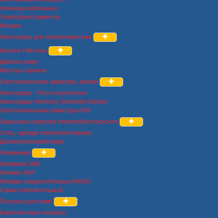
Ножницы кабельные
Электроинструменты
Фонари
Аксессуары для электромонтажа
Крепеж / Метизы
Дюбель-хомут
Метизы / крепеж
Светосигнальная арматура, кнопки
Аксессуары - Посты кнопочные
Аксессуары Harmony Schneider Electric
Светосигнальная арматура ИЭК
Защитные средства электробезопасности
Спец. одежда электромотажника
Диэлектрический ковер
Клеммники
Клеммник ЗВИ
Клемма ЗНИ
Клеммы соединительные WAGO
Сжим ответвительный
Патроны для ламп
Карболитовые патроны