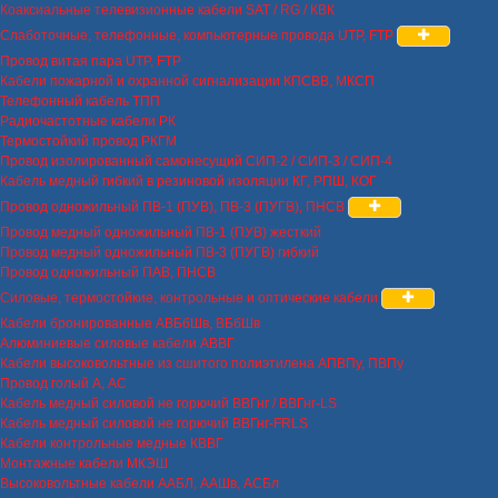
Коаксиальные телевизионные кабели SAT / RG / КВК
Слаботочные, телефонные, компьютерные провода UTP, FTP
Провод витая пара UTP, FTP
Кабели пожарной и охранной сигнализации КПСВВ, МКСП
Телефонный кабель ТПП
Радиочастотные кабели РК
Термостойкий провод РКГМ
Провод изолированный самонесущий СИП-2 / СИП-3 / СИП-4
Кабель медный гибкий в резиновой изоляции КГ, РПШ, КОГ
Провод одножильный ПВ-1 (ПУВ), ПВ-3 (ПУГВ), ПНСВ
Провод медный одножильный ПВ-1 (ПУВ) жесткий
Провод медный одножильный ПВ-3 (ПУГВ) гибкий
Провод одножильный ПАВ, ПНСВ
Силовые, термостойкие, контрольные и оптические кабели
Кабели бронированные АВБбШв, ВБбШв
Алюминиевые силовые кабели АВВГ
Кабели высоковольтные из сшитого полиэтилена АПВПу, ПВПу
Провод голый А, АС
Кабель медный силовой не горючий ВВГнг / ВВГнг-LS
Кабель медный силовой не горючий ВВГнг-FRLS
Кабели контрольные медные КВВГ
Монтажные кабели МКЭШ
Высоковольтные кабели ААБЛ, ААШв, АСБл