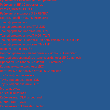
Рубильники ВР-32 на одно направление
Рубильники ВР-32 перекидные
Разъединители РЕ / РПС
Рубильники в корпусе ЯБ / ЯБПВУ
Ящик силовой с рубильником ЯРП
Трансформаторы
трансформаторы тока ТТИ ИЭК
Трансформатор напряжения ОСМ
Трансформаторы тока Т-0.66 , ТШП
Трансформаторы напряжения понижающие ЯТП / ТСЗИ
Трансформаторы силовые ТМ / ТМГ
Лоток металлический
Перфорированный металлический лоток S5 Combitech
Неперфорированный металлический лоток S5 Combitech
Проволочные кабельные лотки F5 Combitech
Комплектующие для лотка ДКС
Лестничные кабельные лотки L5 Combitech
Трубы гофрированные
Трубы гофрированные ИЭК
Трубы гофрированные DKC
Металлорукав
Кабельный канал
Кабель-канал DLPlus Legrand
Кабель-канал ИЭК
Кабель-канал Schneider Electric