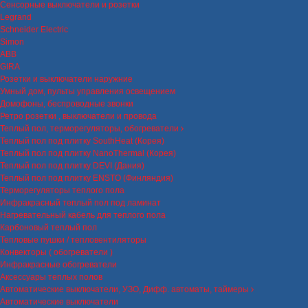
Сенсорные выключатели и розетки
Legrand
Schneider Electric
Simon
ABB
GIRA
Розетки и выключатели наружние
Умный дом, пульты управления освещением
Домофоны, беспроводные звонки
Ретро розетки , выключатели и провода
Теплый пол, терморегуляторы, обогреватели
Теплый пол под плитку SouthHeat (Корея)
Теплый пол под плитку NanoThermal (Корея)
Теплый пол под плитку DEVI (Дания)
Теплый пол под плитку ENSTO (Финляндия)
Терморегуляторы теплого пола
Инфракрасный теплый пол под ламинат
Нагревательный кабель для теплого пола
Карбоновый теплый пол
Тепловые пушки / тепловентиляторы
Конвекторы ( обогреватели )
Инфракрасные обогреватели
Аксессуары теплых полов
Автоматические выключатели, УЗО, Дифф. автоматы, таймеры
Автоматические выключатели