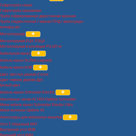
Гофротруба серая
Гофротруба оранжевая
Труба гофрированная двухстенная красная
Труба гладкостенная / черная ПНД / аксессуары
колодец ккс
Металлорукав
Металлорукав РЦХ, РЗЦХ
Металлорукав в изоляции РЗ-ЦП-нг
Кабельный канал
Кабель-канал DLPlus Legrand
Кабель-канал ИЭК
Цвет светлое дерево Сосна
Цвет темное дерево Дуб
Белый цвет
Кабель-канал Schneider Electric
Напольные лючки ALTIRA Optiline Schneider
Мини кабель канал Schneider Electric Ultra
Мини-колонны Optiline 45
Аксессуары для кабельных каналов
Угол Т-образный КМТ
Внутрений угол КМВ
Внешний угол КМН