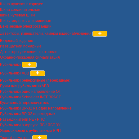
Шина нулевая в корпусе
Шина соединительная
шина нулевая ШНИ
Шины медные / алюминивые
Бензиновые электростанции
Детекторы, извещатели, камеры видеонаблюдения
Видеонаблюдение
Извещатели пожарные
Детекторы движения, фотореле
Охранно-пожарная сигнализация
Рубильники
Рубильники ABB
Рубильники реверсивные (перекидные)
Ручки для рубильников ABB
Рубильники одно направление OT
Рубильники Schneider INTERPACT
Кулачковый переключатель
Рубильники ВР-32 на одно направление
Рубильники ВР-32 перекидные
Разъединители РЕ / РПС
Рубильники в корпусе ЯБ / ЯБПВУ
Ящик силовой с рубильником ЯРП
Трансформаторы