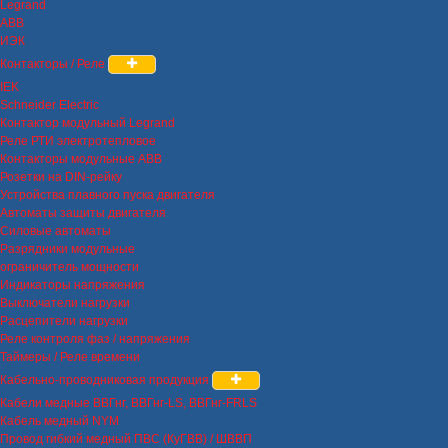
Legrand
ABB
ИЭК
Контакторы / Реле
IEK
Schneider Electric
Контактор модульный Legrand
Реле РТИ электротепловое
Контакторы модульные ABB
Розетки на DIN-рейку
Устройства плавного пуска двигателя
Автоматы защиты двигателя
Силовые автоматы
Разрядники модульные
ограничитель мощности
Индикаторы напряжения
Выключатели нагрузки
Расцепители нагрузки
Реле контроля фаз / напряжения
Таймеры / Реле времени
Кабельно-проводниковая продукция
Кабели медные ВВГнг, ВВГнг-LS, ВВГнг-FRLS
Кабель медный NYM
Провод гибкий медный ПВС (КуГВВ) / ШВВП