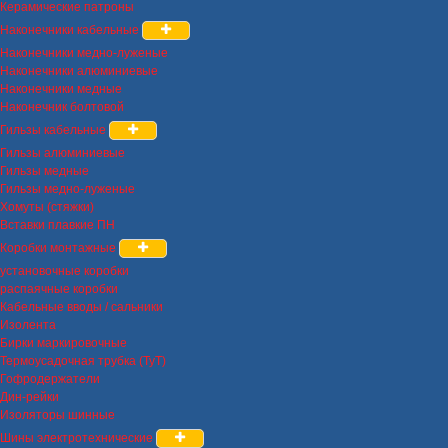
Керамические патроны
Наконечники кабельные
Наконечники медно-луженые
Наконечники алюминиевые
Наконечники медные
Наконечник болтовой
Гильзы кабельные
Гильзы алюминиевые
Гильзы медные
Гильзы медно-луженые
Хомуты (стяжки)
Вставки плавкие ПН
Коробки монтажные
установочные коробки
распаячные коробки
Кабельные вводы / сальники
Изолента
Бирки маркировочные
Термоусадочная трубка (ТуТ)
Гофродержатели
Дин-рейки
Изоляторы шинные
Шины электротехнические