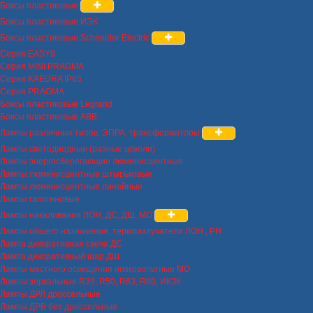
Боксы пластиковые
Боксы пластиковые ИЭК
Боксы пластиковые Schneider Electric
Серия EASY9
Серия MINI PRAGMA
Серия KAEDRA IP65
Серия PRAGMA
Боксы пластиковые Legrand
Боксы пластиковые ABB
Лампы различных типов, ЭПРА, трансформаторы
Лампы светодиодные (разные цоколи)
Лампы энергосберегающие люминисцентные
Лампы люминисцентные штырьковые
Лампы люминисцентные линейные
Лампы галогеновые
Лампы накаливания ЛОН, ДС, ДШ, МО
Лампы общего назначения, термоизлучатели ЛОН , РН
Лампа декоративная свеча ДС
Лампа декоративный шар ДШ
Лампы местного освещения низковольтные МО
Лампы зеркальные R39, R50, R63, R80, ИКЗК
Лампы ДРЛ дроссельные
Лампы ДРВ без дроссельные