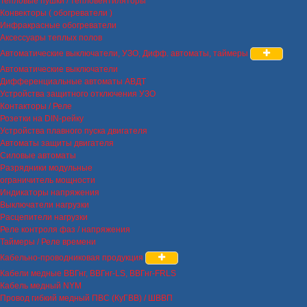
Тепловые пушки / тепловентиляторы
Конвекторы ( обогреватели )
Инфракрасные обогреватели
Аксессуары теплых полов
Автоматические выключатели, УЗО, Дифф. автоматы, таймеры
Автоматические выключатели
Дифференциальные автоматы АВДТ
Устройства защитного отключения УЗО
Контакторы / Реле
Розетки на DIN-рейку
Устройства плавного пуска двигателя
Автоматы защиты двигателя
Силовые автоматы
Разрядники модульные
ограничитель мощности
Индикаторы напряжения
Выключатели нагрузки
Расцепители нагрузки
Реле контроля фаз / напряжения
Таймеры / Реле времени
Кабельно-проводниковая продукция
Кабели медные ВВГнг, ВВГнг-LS, ВВГнг-FRLS
Кабель медный NYM
Провод гибкий медный ПВС (КуГВВ) / ШВВП