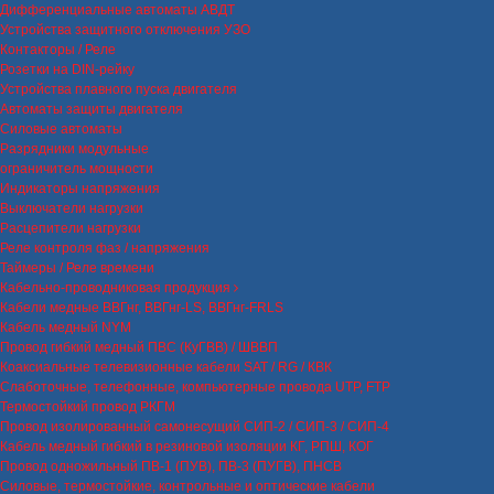
Дифференциальные автоматы АВДТ
Устройства защитного отключения УЗО
Контакторы / Реле
Розетки на DIN-рейку
Устройства плавного пуска двигателя
Автоматы защиты двигателя
Силовые автоматы
Разрядники модульные
ограничитель мощности
Индикаторы напряжения
Выключатели нагрузки
Расцепители нагрузки
Реле контроля фаз / напряжения
Таймеры / Реле времени
Кабельно-проводниковая продукция
Кабели медные ВВГнг, ВВГнг-LS, ВВГнг-FRLS
Кабель медный NYM
Провод гибкий медный ПВС (КуГВВ) / ШВВП
Коаксиальные телевизионные кабели SAT / RG / КВК
Слаботочные, телефонные, компьютерные провода UTP, FTP
Термостойкий провод РКГМ
Провод изолированный самонесущий СИП-2 / СИП-3 / СИП-4
Кабель медный гибкий в резиновой изоляции КГ, РПШ, КОГ
Провод одножильный ПВ-1 (ПУВ), ПВ-3 (ПУГВ), ПНСВ
Силовые, термостойкие, контрольные и оптические кабели