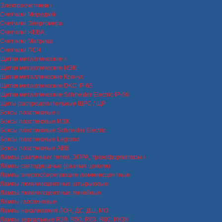
Электросчетчики
Счетчики Меркурий
Счетчики Энергомера
Счетчики НЕВА
Счетчики Матрица
Счетчики ПСЧ
Щитки металлические
Щитки металлические ИЭК
Щитки металлические Кронус
Щитки металлические DKC IP-65
Щитки металлические Schneider Electric IP-66
Щиты распределительные ЩРС / ЩР
Боксы пластиковые
Боксы пластиковые ИЭК
Боксы пластиковые Schneider Electric
Боксы пластиковые Legrand
Боксы пластиковые ABB
Лампы различных типов, ЭПРА, трансформаторы
Лампы светодиодные (разные цоколи)
Лампы энергосберегающие люминисцентные
Лампы люминисцентные штырьковые
Лампы люминисцентные линейные
Лампы галогеновые
Лампы накаливания ЛОН, ДС, ДШ, МО
Лампы зеркальные R39, R50, R63, R80, ИКЗК