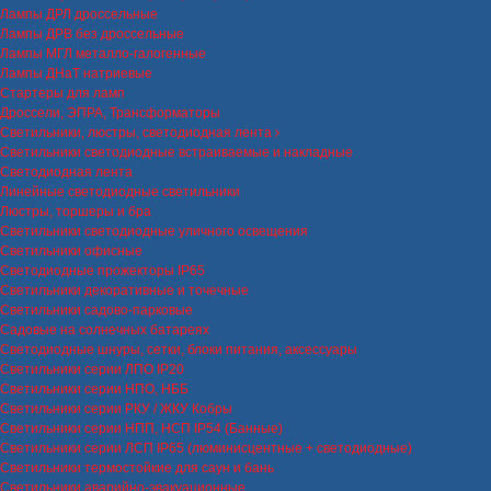
Лампы ДРЛ дроссельные
Лампы ДРВ без дроссельные
Лампы МГЛ металло-галогенные
Лампы ДНаТ натриевые
Стартеры для ламп
Дроссели, ЭПРА, Трансформаторы
Светильники, люстры, светодиодная лента
Светильники светодиодные встраиваемые и накладные
Светодиодная лента
Линейные светодиодные светильники
Люстры, торшеры и бра
Светильники светодиодные уличного освещения
Светильники офисные
Светодиодные прожекторы IP65
Светильники декоративные и точечные
Светильники садово-парковые
Садовые на солнечных батареях
Светодиодные шнуры, сетки, блоки питания, аксессуары
Светильники серии ЛПО IP20
Светильники серии НПО, НББ
Светильники серии РКУ / ЖКУ Кобры
Светильники серии НПП, НСП IP54 (Банные)
Светильники серии ЛСП IP65 (люминисцентные + светодиодные)
Светильники термостойкие для саун и бань
Светильники аварийно-эвакуационные