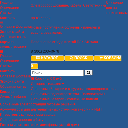
Главная
Снижение
Электрооборудование. Кабель. Светотехника
О компании
цен на
Статьи
теплые полы
Контакты
пр-ва Кореи
Оплата и Доставка
Новые поступления солнечных панелей и
Звонок с сайта
водонагревателей.
Обратная связь
Корзина
Пополнение склада плитой ПЗК 240х480
Личный кабинет
8 (861) 203-40-78
Главная
КАТАЛОГ
ПОИСК
КОРЗИНА
О компании
0
Статьи
Контакты
Оплата и Доставка
Корзина
:
0
0 руб
Звонок с сайта
Интернет-магазин
Обратная связь
Солнечные батареи и вакуумные водонагреватели
Корзина
Солнечные водонагреватели , Гелиосистемы
Личный кабинет
Солнечные батареи - солнечные панели
Солнечные электростанции готовые решения
Аккумуляторы для альтернативных источников энергии и ИБП
Инверторы / контроллеры заряда
Солнечная энергия в быту
Розетки и выключатели, домофоны, умный дом