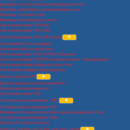
Драйверы и контроллеры для светодиодной ленты
Профили алюминиевые для светодиодных лент
Гирлянды / световые сетки
Рекламные светодиодные панели
Светильники серии ЛПО IP20
Светильники серии НПО, НББ
Светильники серии РКУ / ЖКУ Кобры
Светильник РКУ для ламп ДРЛ
Светильник ЖКУ для ламп Днат
Светильники серии НПП, НСП IP54 (Банные)
Светильники серии ЛСП IP65 (люминисцентные + светодиодные)
Светильники термостойкие для саун и бань
Светильники аварийно-эвакуационные
Прожекторы ИО, МГЛ
Прожекторы металлогалогеновые МГЛ
Прожекторы галогеновые ИО
Светильники серии ЛПБ
Стабилизаторы напряжения , ИБП
Стабилизаторы напряжения ИЭК
Резервные источники питания для охранно-пожарных систем
Стабилизаторы напряжения Volter
Опоры ЛЭП железобетонные
Арматура для монтажа ЛЭП и кабельных линий