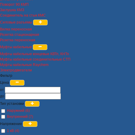
Поворот 90 КМП
Заглушка КМЗ
Соединитель на стык КМС
Силовые разъемы
Вилка переносная
Розетка стационарная
Розетка переносная
Муфты кабельные
Муфты кабельные концевые КВТп, КНТп
Муфты кабельные соединительные СТП
Муфты кабельные Raychem
Электродвигатели
Фильтр
Цена
от
до
Тип установки
Наружний (6)
Внутренний (7)
Напряжение
1 кВ (4)