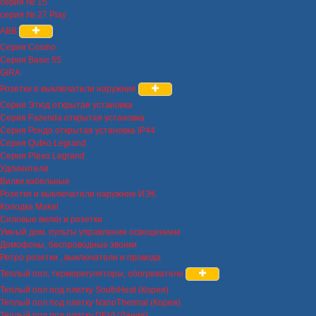
серия № 15
серия № 27 Play
ABB
Серия Cosmo
Серия Basic 55
GIRA
Розетки и выключатели наружние
Серия Этюд открытая установка
Серия Fazenda открытая установка
Серия Рондо открытая установка IP44
Серия Quteo Legrand
Серия Plexo Legrand
Удлинители
Вилки кабельные
Розетки и выключатели наружние ИЭК
Колодка Makel
Силовые вилки и розетки
Умный дом, пульты управления освещением
Домофоны, беспроводные звонки
Ретро розетки , выключатели и провода
Теплый пол, терморегуляторы, обогреватели
Теплый пол под плитку SouthHeat (Корея)
Теплый пол под плитку NanoThermal (Корея)
Теплый пол под плитку DEVI (Дания)