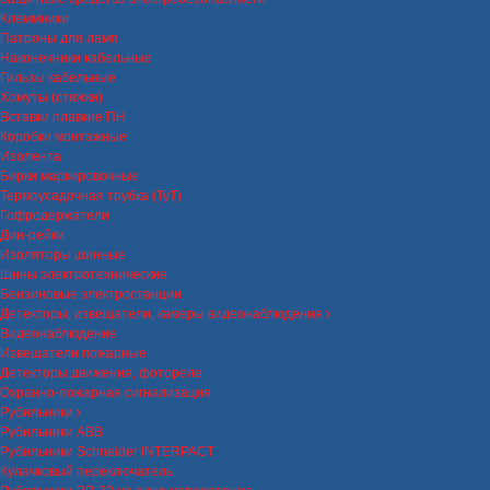
Клеммники
Патроны для ламп
Наконечники кабельные
Гильзы кабельные
Хомуты (стяжки)
Вставки плавкие ПН
Коробки монтажные
Изолента
Бирки маркировочные
Термоусадочная трубка (ТуТ)
Гофродержатели
Дин-рейки
Изоляторы шинные
Шины электротехнические
Бензиновые электростанции
Детекторы, извещатели, камеры видеонаблюдения
Видеонаблюдение
Извещатели пожарные
Детекторы движения, фотореле
Охранно-пожарная сигнализация
Рубильники
Рубильники ABB
Рубильники Schneider INTERPACT
Кулачковый переключатель