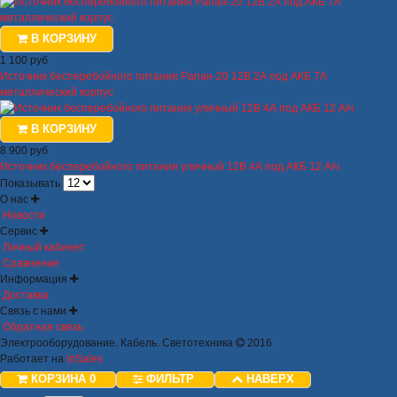
В КОРЗИНУ
1 100 руб
Источник бесперебойного питания Рапан-20 12В 2А под АКБ 7А
металлический корпус
В КОРЗИНУ
8 900 руб
Источник бесперебойного питания уличный 12В 4А под АКБ 12 А/ч
Показывать
О нас
Новости
Сервис
Личный кабинет
Сравнение
Информация
Доставка
Связь с нами
Обратная связь
Электрооборудование. Кабель. Светотехника
2016
Работает на
InSales
КОРЗИНА
0
ФИЛЬТР
НАВЕРХ