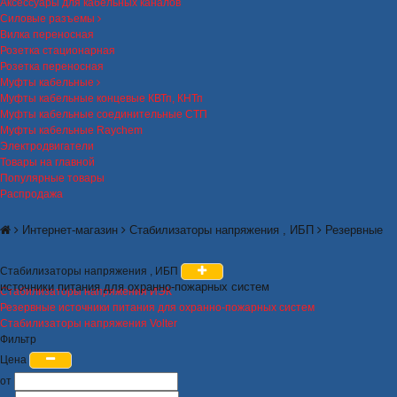
Аксессуары для кабельных каналов
Силовые разъемы
Вилка переносная
Розетка стационарная
Розетка переносная
Муфты кабельные
Муфты кабельные концевые КВТп, КНТп
Муфты кабельные соединительные СТП
Муфты кабельные Raychem
Электродвигатели
Товары на главной
Популярные товары
Распродажа
Интернет-магазин
Стабилизаторы напряжения , ИБП
Резервные
Стабилизаторы напряжения , ИБП
источники питания для охранно-пожарных систем
Стабилизаторы напряжения ИЭК
Резервные источники питания для охранно-пожарных систем
Стабилизаторы напряжения Volter
Фильтр
Цена
от