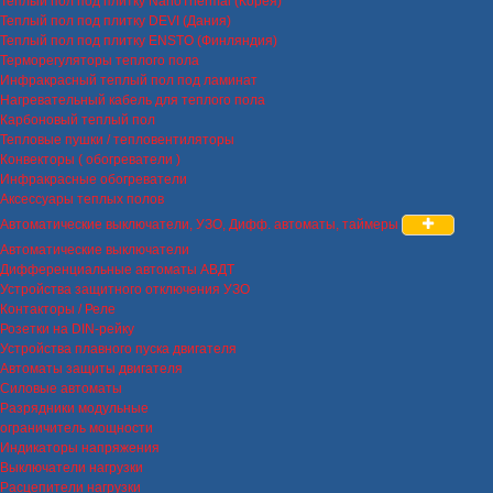
Теплый пол под плитку NanoThermal (Корея)
Теплый пол под плитку DEVI (Дания)
Теплый пол под плитку ENSTO (Финляндия)
Терморегуляторы теплого пола
Инфракрасный теплый пол под ламинат
Нагревательный кабель для теплого пола
Карбоновый теплый пол
Тепловые пушки / тепловентиляторы
Конвекторы ( обогреватели )
Инфракрасные обогреватели
Аксессуары теплых полов
Автоматические выключатели, УЗО, Дифф. автоматы, таймеры
Автоматические выключатели
Дифференциальные автоматы АВДТ
Устройства защитного отключения УЗО
Контакторы / Реле
Розетки на DIN-рейку
Устройства плавного пуска двигателя
Автоматы защиты двигателя
Силовые автоматы
Разрядники модульные
ограничитель мощности
Индикаторы напряжения
Выключатели нагрузки
Расцепители нагрузки