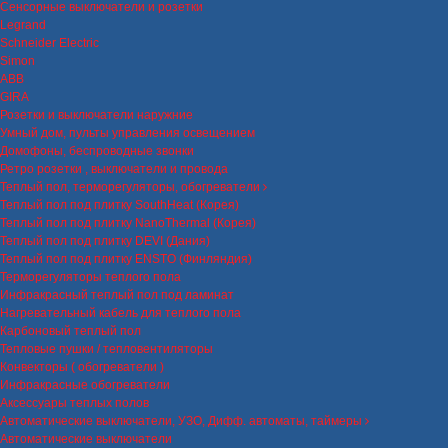
Сенсорные выключатели и розетки
Legrand
Schneider Electric
Simon
ABB
GIRA
Розетки и выключатели наружние
Умный дом, пульты управления освещением
Домофоны, беспроводные звонки
Ретро розетки , выключатели и провода
Теплый пол, терморегуляторы, обогреватели
Теплый пол под плитку SouthHeat (Корея)
Теплый пол под плитку NanoThermal (Корея)
Теплый пол под плитку DEVI (Дания)
Теплый пол под плитку ENSTO (Финляндия)
Терморегуляторы теплого пола
Инфракрасный теплый пол под ламинат
Нагревательный кабель для теплого пола
Карбоновый теплый пол
Тепловые пушки / тепловентиляторы
Конвекторы ( обогреватели )
Инфракрасные обогреватели
Аксессуары теплых полов
Автоматические выключатели, УЗО, Дифф. автоматы, таймеры
Автоматические выключатели