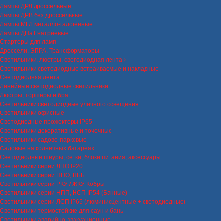
Лампы ДРЛ дроссельные
Лампы ДРВ без дроссельные
Лампы МГЛ металло-галогенные
Лампы ДНаТ натриевые
Стартеры для ламп
Дроссели, ЭПРА, Трансформаторы
Светильники, люстры, светодиодная лента
Светильники светодиодные встраиваемые и накладные
Светодиодная лента
Линейные светодиодные светильники
Люстры, торшеры и бра
Светильники светодиодные уличного освещения
Светильники офисные
Светодиодные прожекторы IP65
Светильники декоративные и точечные
Светильники садово-парковые
Садовые на солнечных батареях
Светодиодные шнуры, сетки, блоки питания, аксессуары
Светильники серии ЛПО IP20
Светильники серии НПО, НББ
Светильники серии РКУ / ЖКУ Кобры
Светильники серии НПП, НСП IP54 (Банные)
Светильники серии ЛСП IP65 (люминисцентные + светодиодные)
Светильники термостойкие для саун и бань
Светильники аварийно-эвакуационные