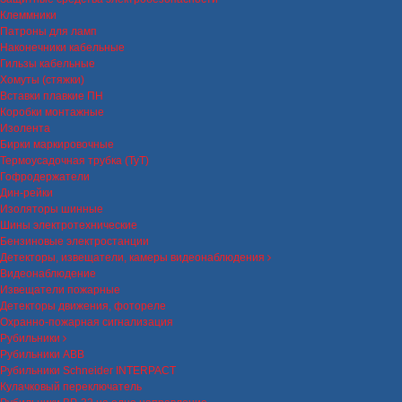
Клеммники
Патроны для ламп
Наконечники кабельные
Гильзы кабельные
Хомуты (стяжки)
Вставки плавкие ПН
Коробки монтажные
Изолента
Бирки маркировочные
Термоусадочная трубка (ТуТ)
Гофродержатели
Дин-рейки
Изоляторы шинные
Шины электротехнические
Бензиновые электростанции
Детекторы, извещатели, камеры видеонаблюдения
Видеонаблюдение
Извещатели пожарные
Детекторы движения, фотореле
Охранно-пожарная сигнализация
Рубильники
Рубильники ABB
Рубильники Schneider INTERPACT
Кулачковый переключатель