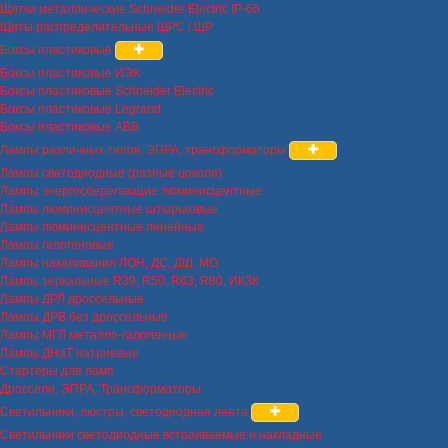
Щитки металлические Schneider Electric IP-66
Щиты распределительные ЩРС / ЩР
Боксы пластиковые
Боксы пластиковые ИЭК
Боксы пластиковые Schneider Electric
Боксы пластиковые Legrand
Боксы пластиковые ABB
Лампы различных типов, ЭПРА, трансформаторы
Лампы светодиодные (разные цоколи)
Лампы энергосберегающие люминисцентные
Лампы люминисцентные штырьковые
Лампы люминисцентные линейные
Лампы галогеновые
Лампы накаливания ЛОН, ДС, ДШ, МО
Лампы зеркальные R39, R50, R63, R80, ИКЗК
Лампы ДРЛ дроссельные
Лампы ДРВ без дроссельные
Лампы МГЛ металло-галогенные
Лампы ДНаТ натриевые
Стартеры для ламп
Дроссели, ЭПРА, Трансформаторы
Светильники, люстры, светодиодная лента
Светильники светодиодные встраиваемые и накладные