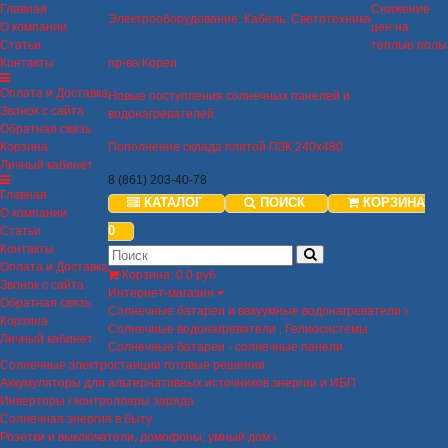
Главная
Снижение
Электрооборудование. Кабель. Светотехника
О компании
цен на
Статьи
теплые полы
Контакты
пр-ва Кореи
Оплата и Доставка
Новые поступления солнечных панелей и
Звонок с сайта
водонагревателей.
Обратная связь
Корзина
Пополнение склада плитой ПЗК 240х480
Личный кабинет
8 (861) 203-40-78
Главная
КАТАЛОГ
ПОИСК
КОРЗИНА
О компании
0
Статьи
Контакты
Оплата и Доставка
Корзина
:
0
0 руб
Звонок с сайта
Интернет-магазин
Обратная связь
Солнечные батареи и вакуумные водонагреватели
Корзина
Солнечные водонагреватели , Гелиосистемы
Личный кабинет
Солнечные батареи - солнечные панели
Солнечные электростанции готовые решения
Аккумуляторы для альтернативных источников энергии и ИБП
Инверторы / контроллеры заряда
Солнечная энергия в быту
Розетки и выключатели, домофоны, умный дом