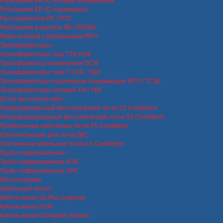
Рубильники ВР-32 на одно направление
Рубильники ВР-32 перекидные
Разъединители РЕ / РПС
Рубильники в корпусе ЯБ / ЯБПВУ
Ящик силовой с рубильником ЯРП
Трансформаторы
трансформаторы тока ТТИ ИЭК
Трансформатор напряжения ОСМ
Трансформаторы тока Т-0.66 , ТШП
Трансформаторы напряжения понижающие ЯТП / ТСЗИ
Трансформаторы силовые ТМ / ТМГ
Лоток металлический
Перфорированный металлический лоток S5 Combitech
Неперфорированный металлический лоток S5 Combitech
Проволочные кабельные лотки F5 Combitech
Комплектующие для лотка ДКС
Лестничные кабельные лотки L5 Combitech
Трубы гофрированные
Трубы гофрированные ИЭК
Трубы гофрированные DKC
Металлорукав
Кабельный канал
Кабель-канал DLPlus Legrand
Кабель-канал ИЭК
Кабель-канал Schneider Electric