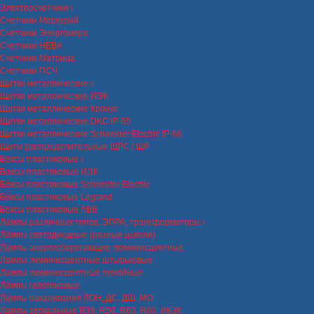
Электросчетчики
Счетчики Меркурий
Счетчики Энергомера
Счетчики НЕВА
Счетчики Матрица
Счетчики ПСЧ
Щитки металлические
Щитки металлические ИЭК
Щитки металлические Кронус
Щитки металлические DKC IP-65
Щитки металлические Schneider Electric IP-66
Щиты распределительные ЩРС / ЩР
Боксы пластиковые
Боксы пластиковые ИЭК
Боксы пластиковые Schneider Electric
Боксы пластиковые Legrand
Боксы пластиковые ABB
Лампы различных типов, ЭПРА, трансформаторы
Лампы светодиодные (разные цоколи)
Лампы энергосберегающие люминисцентные
Лампы люминисцентные штырьковые
Лампы люминисцентные линейные
Лампы галогеновые
Лампы накаливания ЛОН, ДС, ДШ, МО
Лампы зеркальные R39, R50, R63, R80, ИКЗК