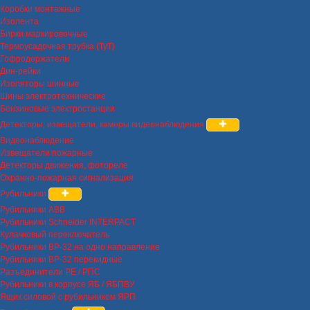
Коробки монтажные
Изолента
Бирки маркировочные
Термоусадочная трубка (ТуТ)
Гофродержатели
Дин-рейки
Изоляторы шинные
Шины электротехнические
Бензиновые электростанции
Детекторы, извещатели, камеры видеонаблюдения
Видеонаблюдение
Извещатели пожарные
Детекторы движения, фотореле
Охранно-пожарная сигнализация
Рубильники
Рубильники ABB
Рубильники Schneider INTERPACT
Кулачковый переключатель
Рубильники ВР-32 на одно направление
Рубильники ВР-32 перекидные
Разъединители РЕ / РПС
Рубильники в корпусе ЯБ / ЯБПВУ
Ящик силовой с рубильником ЯРП