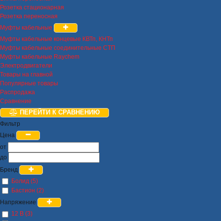
Розетка стационарная
Розетка переносная
Муфты кабельные
Муфты кабельные концевые КВТп, КНТп
Муфты кабельные соединительные СТП
Муфты кабельные Raychem
Электродвигатели
Товары на главной
Популярные товары
Распродажа
Сравнение
ПЕРЕЙТИ К СРАВНЕНИЮ
Фильтр
Цена
от
до
Бренд
Болид (5)
Бастион (2)
Напряжение
12 В (3)