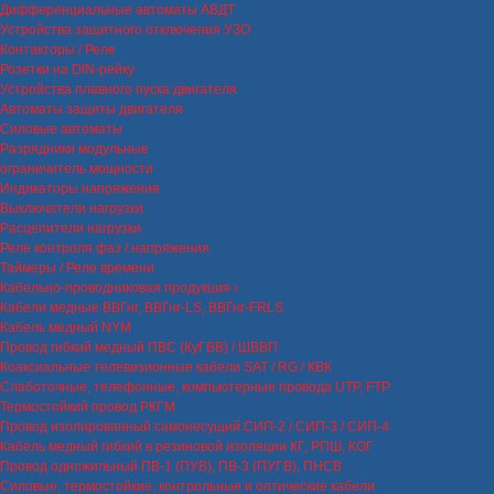
Дифференциальные автоматы АВДТ
Устройства защитного отключения УЗО
Контакторы / Реле
Розетки на DIN-рейку
Устройства плавного пуска двигателя
Автоматы защиты двигателя
Силовые автоматы
Разрядники модульные
ограничитель мощности
Индикаторы напряжения
Выключатели нагрузки
Расцепители нагрузки
Реле контроля фаз / напряжения
Таймеры / Реле времени
Кабельно-проводниковая продукция
Кабели медные ВВГнг, ВВГнг-LS, ВВГнг-FRLS
Кабель медный NYM
Провод гибкий медный ПВС (КуГВВ) / ШВВП
Коаксиальные телевизионные кабели SAT / RG / КВК
Слаботочные, телефонные, компьютерные провода UTP, FTP
Термостойкий провод РКГМ
Провод изолированный самонесущий СИП-2 / СИП-3 / СИП-4
Кабель медный гибкий в резиновой изоляции КГ, РПШ, КОГ
Провод одножильный ПВ-1 (ПУВ), ПВ-3 (ПУГВ), ПНСВ
Силовые, термостойкие, контрольные и оптические кабели