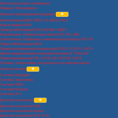
Реле контроля фаз / напряжения
Таймеры / Реле времени
Кабельно-проводниковая продукция
Кабели медные ВВГнг, ВВГнг-LS, ВВГнг-FRLS
Кабель медный NYM
Провод гибкий медный ПВС (КуГВВ) / ШВВП
Коаксиальные телевизионные кабели SAT / RG / КВК
Слаботочные, телефонные, компьютерные провода UTP, FTP
Термостойкий провод РКГМ
Провод изолированный самонесущий СИП-2 / СИП-3 / СИП-4
Кабель медный гибкий в резиновой изоляции КГ, РПШ, КОГ
Провод одножильный ПВ-1 (ПУВ), ПВ-3 (ПУГВ), ПНСВ
Силовые, термостойкие, контрольные и оптические кабели
Электросчетчики
Счетчики Меркурий
Счетчики Энергомера
Счетчики НЕВА
Счетчики Матрица
Счетчики ПСЧ
Щитки металлические
Щитки металлические ИЭК
Щитки металлические Кронус
Щитки металлические DKC IP-65