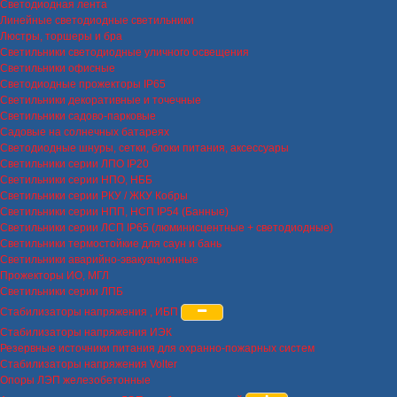
Светодиодная лента
Линейные светодиодные светильники
Люстры, торшеры и бра
Светильники светодиодные уличного освещения
Светильники офисные
Светодиодные прожекторы IP65
Светильники декоративные и точечные
Светильники садово-парковые
Садовые на солнечных батареях
Светодиодные шнуры, сетки, блоки питания, аксессуары
Светильники серии ЛПО IP20
Светильники серии НПО, НББ
Светильники серии РКУ / ЖКУ Кобры
Светильники серии НПП, НСП IP54 (Банные)
Светильники серии ЛСП IP65 (люминисцентные + светодиодные)
Светильники термостойкие для саун и бань
Светильники аварийно-эвакуационные
Прожекторы ИО, МГЛ
Светильники серии ЛПБ
Стабилизаторы напряжения , ИБП
Стабилизаторы напряжения ИЭК
Резервные источники питания для охранно-пожарных систем
Стабилизаторы напряжения Volter
Опоры ЛЭП железобетонные