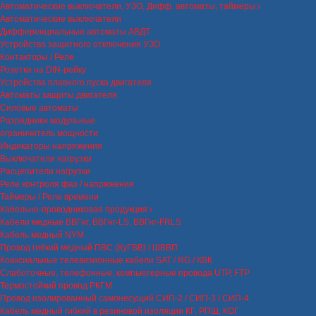
Автоматические выключатели, УЗО, Дифф. автоматы, таймеры
Автоматические выключатели
Дифференциальные автоматы АВДТ
Устройства защитного отключения УЗО
Контакторы / Реле
Розетки на DIN-рейку
Устройства плавного пуска двигателя
Автоматы защиты двигателя
Силовые автоматы
Разрядники модульные
ограничитель мощности
Индикаторы напряжения
Выключатели нагрузки
Расцепители нагрузки
Реле контроля фаз / напряжения
Таймеры / Реле времени
Кабельно-проводниковая продукция
Кабели медные ВВГнг, ВВГнг-LS, ВВГнг-FRLS
Кабель медный NYM
Провод гибкий медный ПВС (КуГВВ) / ШВВП
Коаксиальные телевизионные кабели SAT / RG / КВК
Слаботочные, телефонные, компьютерные провода UTP, FTP
Термостойкий провод РКГМ
Провод изолированный самонесущий СИП-2 / СИП-3 / СИП-4
Кабель медный гибкий в резиновой изоляции КГ, РПШ, КОГ