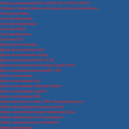
Провод одножильный ПВ-1 (ПУВ), ПВ-3 (ПУГВ), ПНСВ
Силовые, термостойкие, контрольные и оптические кабели
Электросчетчики
Счетчики Меркурий
Счетчики Энергомера
Счетчики НЕВА
Счетчики Матрица
Счетчики ПСЧ
Щитки металлические
Щитки металлические ИЭК
Щитки металлические Кронус
Щитки металлические DKC IP-65
Щитки металлические Schneider Electric IP-66
Щиты распределительные ЩРС / ЩР
Боксы пластиковые
Боксы пластиковые ИЭК
Боксы пластиковые Schneider Electric
Боксы пластиковые Legrand
Боксы пластиковые ABB
Лампы различных типов, ЭПРА, трансформаторы
Лампы светодиодные (разные цоколи)
Лампы энергосберегающие люминисцентные
Лампы люминисцентные штырьковые
Лампы люминисцентные линейные
Лампы галогеновые