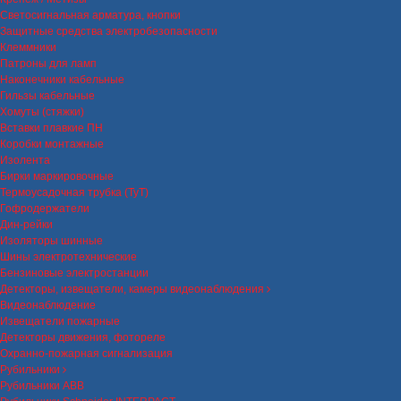
Светосигнальная арматура, кнопки
Защитные средства электробезопасности
Клеммники
Патроны для ламп
Наконечники кабельные
Гильзы кабельные
Хомуты (стяжки)
Вставки плавкие ПН
Коробки монтажные
Изолента
Бирки маркировочные
Термоусадочная трубка (ТуТ)
Гофродержатели
Дин-рейки
Изоляторы шинные
Шины электротехнические
Бензиновые электростанции
Детекторы, извещатели, камеры видеонаблюдения
Видеонаблюдение
Извещатели пожарные
Детекторы движения, фотореле
Охранно-пожарная сигнализация
Рубильники
Рубильники ABB