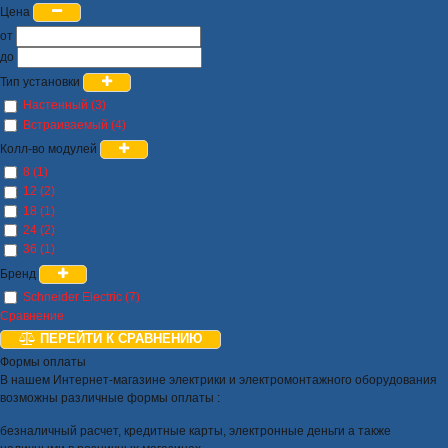
Цена
от
до
Тип установки
Настенный (3)
Встраиваемый (4)
Колл-во модулей
8 (1)
12 (2)
18 (1)
24 (2)
36 (1)
Бренд
Schneider Electric (7)
Сравнение
ПЕРЕЙТИ К СРАВНЕНИЮ
Формы оплаты
В нашем Интернет-магазине электрики и электромонтажного оборудования
возможны различные формы оплаты :
безналичный расчет, кредитные карты, электронные деньги а также