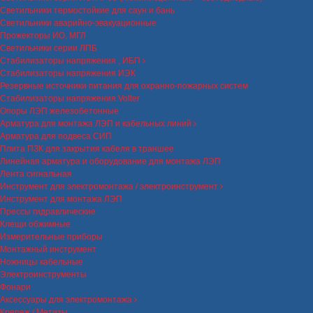
Светильники термостойкие для саун и бань
Светильники аварийно-эвакуационные
Прожекторы ИО, МГЛ
Светильники серии ЛПБ
Стабилизаторы напряжения , ИБП
Стабилизаторы напряжения ИЭК
Резервные источники питания для охранно-пожарных систем
Стабилизаторы напряжения Volter
Опоры ЛЭП железобетонные
Арматура для монтажа ЛЭП и кабельных линий
Арматура для подвеса СИП
Плита ПЗК для закрытия кабеля в траншее
Линейная арматура и оборудование для монтажа ЛЭП
Лента сигнальная
Инструмент для электромонтажа / электроинструмент
Инструмент для монтажа ЛЭП
Прессы гидравлические
Клещи обжимные
Измерительные приборы
Монтажный инструмент
Ножницы кабельные
Электроинструменты
Фонари
Аксессуары для электромонтажа
Крепеж / Метизы