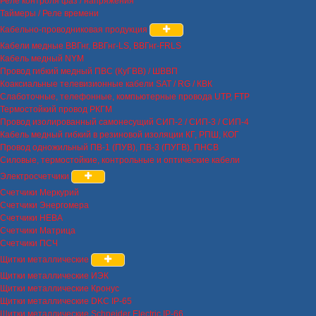
Реле контроля фаз / напряжения
Таймеры / Реле времени
Кабельно-проводниковая продукция
Кабели медные ВВГнг, ВВГнг-LS, ВВГнг-FRLS
Кабель медный NYM
Провод гибкий медный ПВС (КуГВВ) / ШВВП
Коаксиальные телевизионные кабели SAT / RG / КВК
Слаботочные, телефонные, компьютерные провода UTP, FTP
Термостойкий провод РКГМ
Провод изолированный самонесущий СИП-2 / СИП-3 / СИП-4
Кабель медный гибкий в резиновой изоляции КГ, РПШ, КОГ
Провод одножильный ПВ-1 (ПУВ), ПВ-3 (ПУГВ), ПНСВ
Силовые, термостойкие, контрольные и оптические кабели
Электросчетчики
Счетчики Меркурий
Счетчики Энергомера
Счетчики НЕВА
Счетчики Матрица
Счетчики ПСЧ
Щитки металлические
Щитки металлические ИЭК
Щитки металлические Кронус
Щитки металлические DKC IP-65
Щитки металлические Schneider Electric IP-66