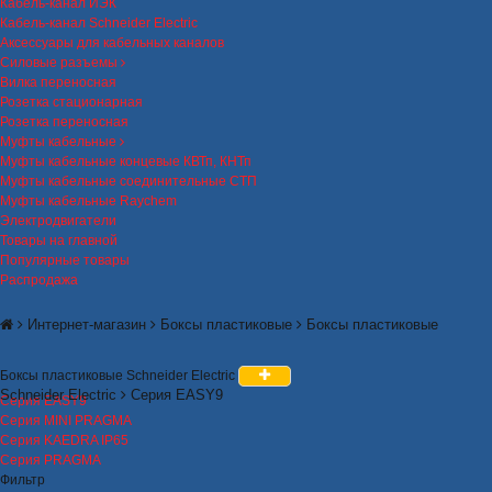
Кабель-канал ИЭК
Кабель-канал Schneider Electric
Аксессуары для кабельных каналов
Силовые разъемы
Вилка переносная
Розетка стационарная
Розетка переносная
Муфты кабельные
Муфты кабельные концевые КВТп, КНТп
Муфты кабельные соединительные СТП
Муфты кабельные Raychem
Электродвигатели
Товары на главной
Популярные товары
Распродажа
Интернет-магазин
Боксы пластиковые
Боксы пластиковые
Боксы пластиковые Schneider Electric
Schneider Electric
Серия EASY9
Серия EASY9
Серия MINI PRAGMA
Серия KAEDRA IP65
Серия PRAGMA
Фильтр