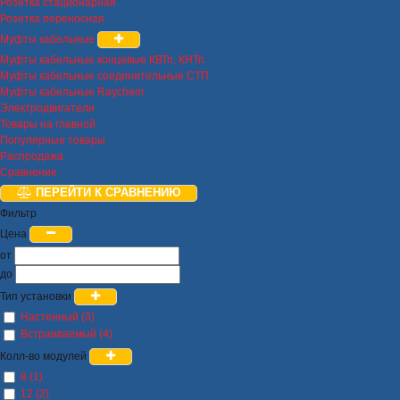
Розетка стационарная
Розетка переносная
Муфты кабельные
Муфты кабельные концевые КВТп, КНТп
Муфты кабельные соединительные СТП
Муфты кабельные Raychem
Электродвигатели
Товары на главной
Популярные товары
Распродажа
Сравнение
ПЕРЕЙТИ К СРАВНЕНИЮ
Фильтр
Цена
от
до
Тип установки
Настенный (3)
Встраиваемый (4)
Колл-во модулей
8 (1)
12 (2)