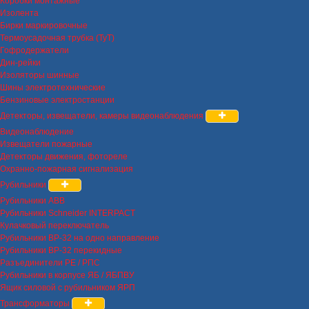
Коробки монтажные
Изолента
Бирки маркировочные
Термоусадочная трубка (ТуТ)
Гофродержатели
Дин-рейки
Изоляторы шинные
Шины электротехнические
Бензиновые электростанции
Детекторы, извещатели, камеры видеонаблюдения
Видеонаблюдение
Извещатели пожарные
Детекторы движения, фотореле
Охранно-пожарная сигнализация
Рубильники
Рубильники ABB
Рубильники Schneider INTERPACT
Кулачковый переключатель
Рубильники ВР-32 на одно направление
Рубильники ВР-32 перекидные
Разъединители РЕ / РПС
Рубильники в корпусе ЯБ / ЯБПВУ
Ящик силовой с рубильником ЯРП
Трансформаторы