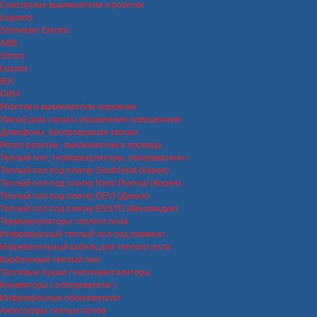
Сенсорные выключатели и розетки
Legrand
Schneider Electric
ABB
Simon
Lezard
IEK
GIRA
Розетки и выключатели наружние
Умный дом, пульты управления освещением
Домофоны, беспроводные звонки
Ретро розетки , выключатели и провода
Теплый пол, терморегуляторы, обогреватели
Теплый пол под плитку SouthHeat (Корея)
Теплый пол под плитку NanoThermal (Корея)
Теплый пол под плитку DEVI (Дания)
Теплый пол под плитку ENSTO (Финляндия)
Терморегуляторы теплого пола
Инфракрасный теплый пол под ламинат
Нагревательный кабель для теплого пола
Карбоновый теплый пол
Тепловые пушки / тепловентиляторы
Конвекторы ( обогреватели )
Инфракрасные обогреватели
Аксессуары теплых полов