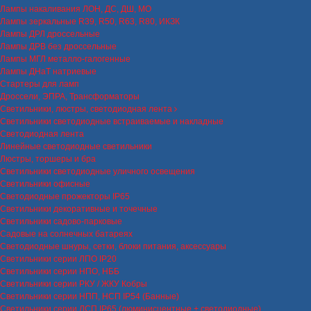
Лампы накаливания ЛОН, ДС, ДШ, МО
Лампы зеркальные R39, R50, R63, R80, ИКЗК
Лампы ДРЛ дроссельные
Лампы ДРВ без дроссельные
Лампы МГЛ металло-галогенные
Лампы ДНаТ натриевые
Стартеры для ламп
Дроссели, ЭПРА, Трансформаторы
Светильники, люстры, светодиодная лента
Светильники светодиодные встраиваемые и накладные
Светодиодная лента
Линейные светодиодные светильники
Люстры, торшеры и бра
Светильники светодиодные уличного освещения
Светильники офисные
Светодиодные прожекторы IP65
Светильники декоративные и точечные
Светильники садово-парковые
Садовые на солнечных батареях
Светодиодные шнуры, сетки, блоки питания, аксессуары
Светильники серии ЛПО IP20
Светильники серии НПО, НББ
Светильники серии РКУ / ЖКУ Кобры
Светильники серии НПП, НСП IP54 (Банные)
Светильники серии ЛСП IP65 (люминисцентные + светодиодные)