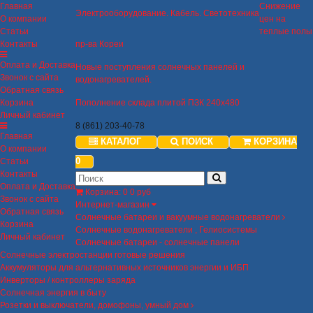
Главная
Снижение
Электрооборудование. Кабель. Светотехника
О компании
цен на
Статьи
теплые полы
Контакты
пр-ва Кореи
Оплата и Доставка
Новые поступления солнечных панелей и
Звонок с сайта
водонагревателей.
Обратная связь
Корзина
Пополнение склада плитой ПЗК 240х480
Личный кабинет
8 (861) 203-40-78
Главная
КАТАЛОГ
ПОИСК
КОРЗИНА
О компании
0
Статьи
Контакты
Оплата и Доставка
Корзина
:
0
0 руб
Звонок с сайта
Интернет-магазин
Обратная связь
Солнечные батареи и вакуумные водонагреватели
Корзина
Солнечные водонагреватели , Гелиосистемы
Личный кабинет
Солнечные батареи - солнечные панели
Солнечные электростанции готовые решения
Аккумуляторы для альтернативных источников энергии и ИБП
Инверторы / контроллеры заряда
Солнечная энергия в быту
Розетки и выключатели, домофоны, умный дом