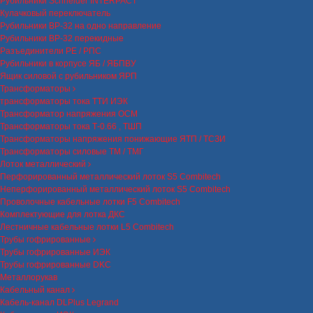
Рубильники Schneider INTERPACT
Кулачковый переключатель
Рубильники ВР-32 на одно направление
Рубильники ВР-32 перекидные
Разъединители РЕ / РПС
Рубильники в корпусе ЯБ / ЯБПВУ
Ящик силовой с рубильником ЯРП
Трансформаторы
трансформаторы тока ТТИ ИЭК
Трансформатор напряжения ОСМ
Трансформаторы тока Т-0.66 , ТШП
Трансформаторы напряжения понижающие ЯТП / ТСЗИ
Трансформаторы силовые ТМ / ТМГ
Лоток металлический
Перфорированный металлический лоток S5 Combitech
Неперфорированный металлический лоток S5 Combitech
Проволочные кабельные лотки F5 Combitech
Комплектующие для лотка ДКС
Лестничные кабельные лотки L5 Combitech
Трубы гофрированные
Трубы гофрированные ИЭК
Трубы гофрированные DKC
Металлорукав
Кабельный канал
Кабель-канал DLPlus Legrand