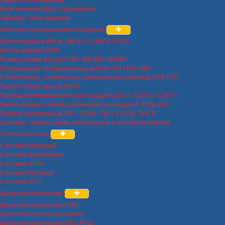
Реле контроля фаз / напряжения
Таймеры / Реле времени
Кабельно-проводниковая продукция
Кабели медные ВВГнг, ВВГнг-LS, ВВГнг-FRLS
Кабель медный NYM
Провод гибкий медный ПВС (КуГВВ) / ШВВП
Коаксиальные телевизионные кабели SAT / RG / КВК
Слаботочные, телефонные, компьютерные провода UTP, FTP
Термостойкий провод РКГМ
Провод изолированный самонесущий СИП-2 / СИП-3 / СИП-4
Кабель медный гибкий в резиновой изоляции КГ, РПШ, КОГ
Провод одножильный ПВ-1 (ПУВ), ПВ-3 (ПУГВ), ПНСВ
Силовые, термостойкие, контрольные и оптические кабели
Электросчетчики
Счетчики Меркурий
Счетчики Энергомера
Счетчики НЕВА
Счетчики Матрица
Счетчики ПСЧ
Щитки металлические
Щитки металлические ИЭК
Щитки металлические Кронус
Щитки металлические DKC IP-65