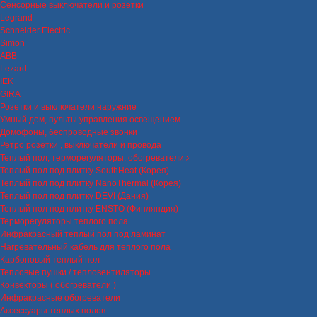
Сенсорные выключатели и розетки
Legrand
Schneider Electric
Simon
ABB
Lezard
IEK
GIRA
Розетки и выключатели наружние
Умный дом, пульты управления освещением
Домофоны, беспроводные звонки
Ретро розетки , выключатели и провода
Теплый пол, терморегуляторы, обогреватели
Теплый пол под плитку SouthHeat (Корея)
Теплый пол под плитку NanoThermal (Корея)
Теплый пол под плитку DEVI (Дания)
Теплый пол под плитку ENSTO (Финляндия)
Терморегуляторы теплого пола
Инфракрасный теплый пол под ламинат
Нагревательный кабель для теплого пола
Карбоновый теплый пол
Тепловые пушки / тепловентиляторы
Конвекторы ( обогреватели )
Инфракрасные обогреватели
Аксессуары теплых полов