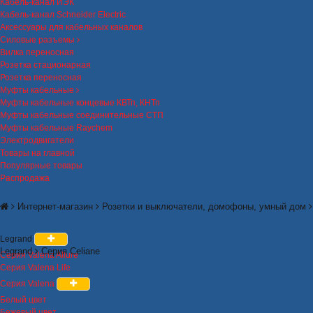
Кабель-канал ИЭК
Кабель-канал Schneider Electric
Аксессуары для кабельных каналов
Силовые разъемы
Вилка переносная
Розетка стационарная
Розетка переносная
Муфты кабельные
Муфты кабельные концевые КВТп, КНТп
Муфты кабельные соединительные СТП
Муфты кабельные Raychem
Электродвигатели
Товары на главной
Популярные товары
Распродажа
Интернет-магазин
Розетки и выключатели, домофоны, умный дом
Legrand
Legrand
Серия Celiane
Серия Valena Allure
Серия Valena Life
Серия Valena
Белый цвет
Бежевый цвет