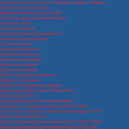
Автоматические выключатели, УЗО, Дифф. автоматы, таймеры
Автоматические выключатели
Дифференциальные автоматы АВДТ
Устройства защитного отключения УЗО
Контакторы / Реле
Розетки на DIN-рейку
Устройства плавного пуска двигателя
Автоматы защиты двигателя
Силовые автоматы
Разрядники модульные
ограничитель мощности
Индикаторы напряжения
Выключатели нагрузки
Расцепители нагрузки
Реле контроля фаз / напряжения
Таймеры / Реле времени
Кабельно-проводниковая продукция
Кабели медные ВВГнг, ВВГнг-LS, ВВГнг-FRLS
Кабель медный NYM
Провод гибкий медный ПВС (КуГВВ) / ШВВП
Коаксиальные телевизионные кабели SAT / RG / КВК
Слаботочные, телефонные, компьютерные провода UTP, FTP
Термостойкий провод РКГМ
Провод изолированный самонесущий СИП-2 / СИП-3 / СИП-4
Кабель медный гибкий в резиновой изоляции КГ, РПШ, КОГ