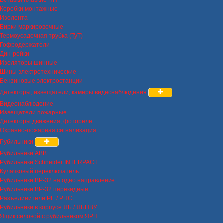
Коробки монтажные
Изолента
Бирки маркировочные
Термоусадочная трубка (ТуТ)
Гофродержатели
Дин-рейки
Изоляторы шинные
Шины электротехнические
Бензиновые электростанции
Детекторы, извещатели, камеры видеонаблюдения
Видеонаблюдение
Извещатели пожарные
Детекторы движения, фотореле
Охранно-пожарная сигнализация
Рубильники
Рубильники ABB
Рубильники Schneider INTERPACT
Кулачковый переключатель
Рубильники ВР-32 на одно направление
Рубильники ВР-32 перекидные
Разъединители РЕ / РПС
Рубильники в корпусе ЯБ / ЯБПВУ
Ящик силовой с рубильником ЯРП