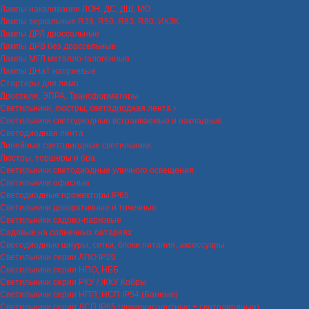
Лампы накаливания ЛОН, ДС, ДШ, МО
Лампы зеркальные R39, R50, R63, R80, ИКЗК
Лампы ДРЛ дроссельные
Лампы ДРВ без дроссельные
Лампы МГЛ металло-галогенные
Лампы ДНаТ натриевые
Стартеры для ламп
Дроссели, ЭПРА, Трансформаторы
Светильники, люстры, светодиодная лента
Светильники светодиодные встраиваемые и накладные
Светодиодная лента
Линейные светодиодные светильники
Люстры, торшеры и бра
Светильники светодиодные уличного освещения
Светильники офисные
Светодиодные прожекторы IP65
Светильники декоративные и точечные
Светильники садово-парковые
Садовые на солнечных батареях
Светодиодные шнуры, сетки, блоки питания, аксессуары
Светильники серии ЛПО IP20
Светильники серии НПО, НББ
Светильники серии РКУ / ЖКУ Кобры
Светильники серии НПП, НСП IP54 (Банные)
Светильники серии ЛСП IP65 (люминисцентные + светодиодные)