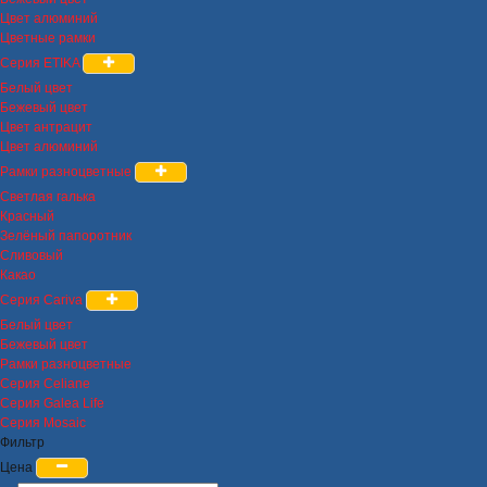
Цвет алюминий
Цветные рамки
Серия ETIKA
Белый цвет
Бежевый цвет
Цвет антрацит
Цвет алюминий
Рамки разноцветные
Светлая галька
Красный
Зелёный папоротник
Сливовый
Какао
Серия Cariva
Белый цвет
Бежевый цвет
Рамки разноцветные
Серия Celiane
Серия Galea Life
Серия Mosaic
Фильтр
Цена