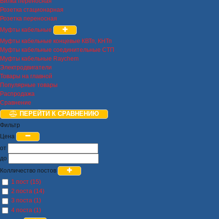
Вилка переносная
Розетка стационарная
Розетка переносная
Муфты кабельные
Муфты кабельные концевые КВТп, КНТп
Муфты кабельные соединительные СТП
Муфты кабельные Raychem
Электродвигатели
Товары на главной
Популярные товары
Распродажа
Сравнение
ПЕРЕЙТИ К СРАВНЕНИЮ
Фильтр
Цена
от
до
Колличество постов
1 пост (15)
2 поста (14)
3 поста (1)
4 поста (1)