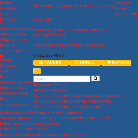
Главная
Снижение
Электрооборудование. Кабель. Светотехника
О компании
цен на
Статьи
теплые полы
Контакты
пр-ва Кореи
Оплата и Доставка
Новые поступления солнечных панелей и
Звонок с сайта
водонагревателей.
Обратная связь
Корзина
Пополнение склада плитой ПЗК 240х480
Личный кабинет
8 (861) 203-40-78
Главная
КАТАЛОГ
ПОИСК
КОРЗИНА
О компании
0
Статьи
Контакты
Оплата и Доставка
Корзина
:
0
0 руб
Звонок с сайта
Интернет-магазин
Обратная связь
Солнечные батареи и вакуумные водонагреватели
Корзина
Солнечные водонагреватели , Гелиосистемы
Личный кабинет
Солнечные батареи - солнечные панели
Солнечные электростанции готовые решения
Аккумуляторы для альтернативных источников энергии и ИБП
Инверторы / контроллеры заряда
Солнечная энергия в быту
Розетки и выключатели, домофоны, умный дом