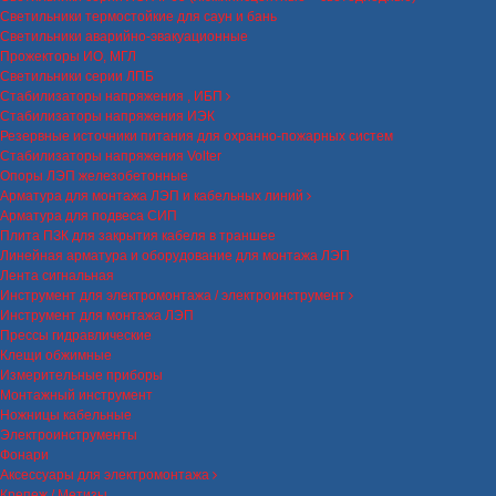
Светильники термостойкие для саун и бань
Светильники аварийно-эвакуационные
Прожекторы ИО, МГЛ
Светильники серии ЛПБ
Стабилизаторы напряжения , ИБП
Стабилизаторы напряжения ИЭК
Резервные источники питания для охранно-пожарных систем
Стабилизаторы напряжения Volter
Опоры ЛЭП железобетонные
Арматура для монтажа ЛЭП и кабельных линий
Арматура для подвеса СИП
Плита ПЗК для закрытия кабеля в траншее
Линейная арматура и оборудование для монтажа ЛЭП
Лента сигнальная
Инструмент для электромонтажа / электроинструмент
Инструмент для монтажа ЛЭП
Прессы гидравлические
Клещи обжимные
Измерительные приборы
Монтажный инструмент
Ножницы кабельные
Электроинструменты
Фонари
Аксессуары для электромонтажа
Крепеж / Метизы