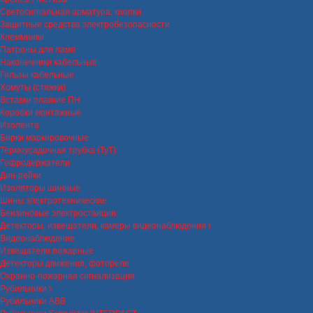
Светосигнальная арматура, кнопки
Защитные средства электробезопасности
Клеммники
Патроны для ламп
Наконечники кабельные
Гильзы кабельные
Хомуты (стяжки)
Вставки плавкие ПН
Коробки монтажные
Изолента
Бирки маркировочные
Термоусадочная трубка (ТуТ)
Гофродержатели
Дин-рейки
Изоляторы шинные
Шины электротехнические
Бензиновые электростанции
Детекторы, извещатели, камеры видеонаблюдения
Видеонаблюдение
Извещатели пожарные
Детекторы движения, фотореле
Охранно-пожарная сигнализация
Рубильники
Рубильники ABB