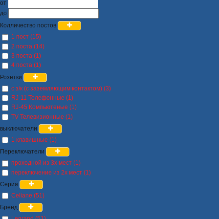
от
до
Колличество постов
1 пост (15)
2 поста (14)
3 поста (1)
4 поста (1)
Розетки
с з/к (с заземляющим контактом) (3)
RJ-11 Телефонные (1)
RJ-45 Компьютеные (1)
TV Телевизионные (1)
выключатели
1 клавишные (1)
Переключатели
проходной из 3х мест (1)
переключение из 2х мест (1)
Серия
Celiane (51)
Бренд
Legrand (51)