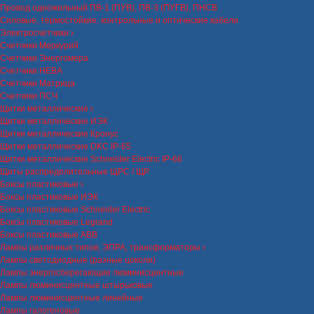
Провод одножильный ПВ-1 (ПУВ), ПВ-3 (ПУГВ), ПНСВ
Силовые, термостойкие, контрольные и оптические кабели
Электросчетчики
Счетчики Меркурий
Счетчики Энергомера
Счетчики НЕВА
Счетчики Матрица
Счетчики ПСЧ
Щитки металлические
Щитки металлические ИЭК
Щитки металлические Кронус
Щитки металлические DKC IP-65
Щитки металлические Schneider Electric IP-66
Щиты распределительные ЩРС / ЩР
Боксы пластиковые
Боксы пластиковые ИЭК
Боксы пластиковые Schneider Electric
Боксы пластиковые Legrand
Боксы пластиковые ABB
Лампы различных типов, ЭПРА, трансформаторы
Лампы светодиодные (разные цоколи)
Лампы энергосберегающие люминисцентные
Лампы люминисцентные штырьковые
Лампы люминисцентные линейные
Лампы галогеновые