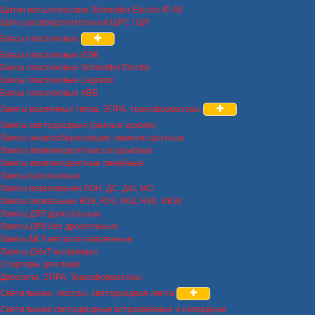
Щитки металлические Schneider Electric IP-66
Щиты распределительные ЩРС / ЩР
Боксы пластиковые
Боксы пластиковые ИЭК
Боксы пластиковые Schneider Electric
Боксы пластиковые Legrand
Боксы пластиковые ABB
Лампы различных типов, ЭПРА, трансформаторы
Лампы светодиодные (разные цоколи)
Лампы энергосберегающие люминисцентные
Лампы люминисцентные штырьковые
Лампы люминисцентные линейные
Лампы галогеновые
Лампы накаливания ЛОН, ДС, ДШ, МО
Лампы зеркальные R39, R50, R63, R80, ИКЗК
Лампы ДРЛ дроссельные
Лампы ДРВ без дроссельные
Лампы МГЛ металло-галогенные
Лампы ДНаТ натриевые
Стартеры для ламп
Дроссели, ЭПРА, Трансформаторы
Светильники, люстры, светодиодная лента
Светильники светодиодные встраиваемые и накладные