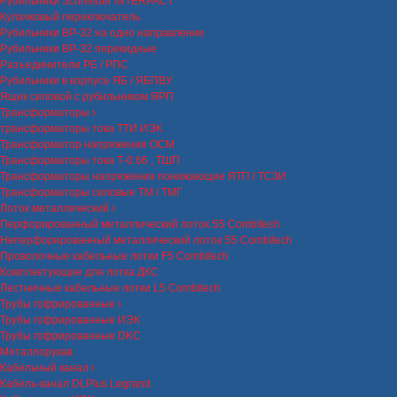
Рубильники Schneider INTERPACT
Кулачковый переключатель
Рубильники ВР-32 на одно направление
Рубильники ВР-32 перекидные
Разъединители РЕ / РПС
Рубильники в корпусе ЯБ / ЯБПВУ
Ящик силовой с рубильником ЯРП
Трансформаторы
трансформаторы тока ТТИ ИЭК
Трансформатор напряжения ОСМ
Трансформаторы тока Т-0.66 , ТШП
Трансформаторы напряжения понижающие ЯТП / ТСЗИ
Трансформаторы силовые ТМ / ТМГ
Лоток металлический
Перфорированный металлический лоток S5 Combitech
Неперфорированный металлический лоток S5 Combitech
Проволочные кабельные лотки F5 Combitech
Комплектующие для лотка ДКС
Лестничные кабельные лотки L5 Combitech
Трубы гофрированные
Трубы гофрированные ИЭК
Трубы гофрированные DKC
Металлорукав
Кабельный канал
Кабель-канал DLPlus Legrand