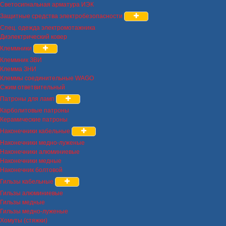
Светосигнальная арматура ИЭК
Защитные средства электробезопасности
Спец. одежда электромотажника
Диэлектрический ковер
Клеммники
Клеммник ЗВИ
Клемма ЗНИ
Клеммы соединительные WAGO
Сжим ответвительный
Патроны для ламп
Карболитовые патроны
Керамические патроны
Наконечники кабельные
Наконечники медно-луженые
Наконечники алюминиевые
Наконечники медные
Наконечник болтовой
Гильзы кабельные
Гильзы алюминиевые
Гильзы медные
Гильзы медно-луженые
Хомуты (стяжки)