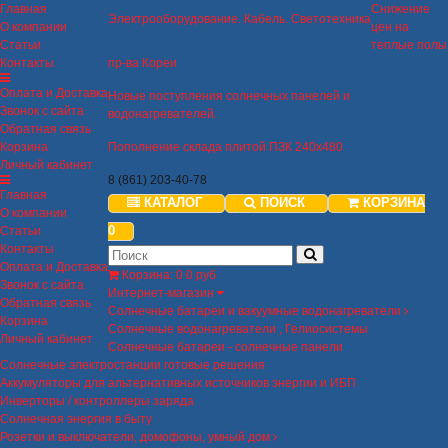
Главная
Снижение
Электрооборудование. Кабель. Светотехника
О компании
цен на
Статьи
теплые полы
Контакты
пр-ва Кореи
Оплата и Доставка
Новые поступления солнечных панелей и
Звонок с сайта
водонагревателей.
Обратная связь
Корзина
Пополнение склада плитой ПЗК 240х480
Личный кабинет
8 (861) 203-40-78
Главная
КАТАЛОГ
ПОИСК
КОРЗИНА
О компании
0
Статьи
Контакты
Оплата и Доставка
Корзина
:
0
0 руб
Звонок с сайта
Интернет-магазин
Обратная связь
Солнечные батареи и вакуумные водонагреватели
Корзина
Солнечные водонагреватели , Гелиосистемы
Личный кабинет
Солнечные батареи - солнечные панели
Солнечные электростанции готовые решения
Аккумуляторы для альтернативных источников энергии и ИБП
Инверторы / контроллеры заряда
Солнечная энергия в быту
Розетки и выключатели, домофоны, умный дом