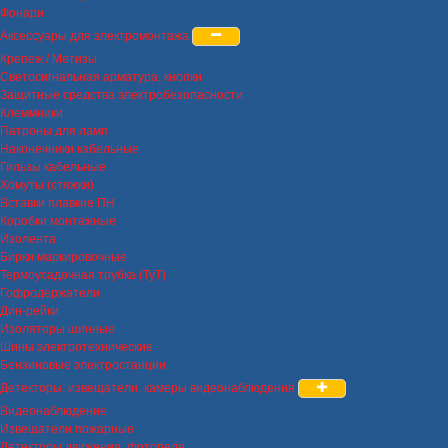
Фонари
Аксессуары для электромонтажа
Крепеж / Метизы
Светосигнальная арматура, кнопки
Защитные средства электробезопасности
Клеммники
Патроны для ламп
Наконечники кабельные
Гильзы кабельные
Хомуты (стяжки)
Вставки плавкие ПН
Коробки монтажные
Изолента
Бирки маркировочные
Термоусадочная трубка (ТуТ)
Гофродержатели
Дин-рейки
Изоляторы шинные
Шины электротехнические
Бензиновые электростанции
Детекторы, извещатели, камеры видеонаблюдения
Видеонаблюдение
Извещатели пожарные
Детекторы движения, фотореле