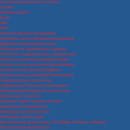
Сенсорные выключатели и розетки
Legrand
Schneider Electric
Simon
ABB
GIRA
Розетки и выключатели наружние
Умный дом, пульты управления освещением
Домофоны, беспроводные звонки
Ретро розетки , выключатели и провода
Теплый пол, терморегуляторы, обогреватели
Теплый пол под плитку SouthHeat (Корея)
Теплый пол под плитку NanoThermal (Корея)
Теплый пол под плитку DEVI (Дания)
Теплый пол под плитку ENSTO (Финляндия)
Терморегуляторы теплого пола
Инфракрасный теплый пол под ламинат
Нагревательный кабель для теплого пола
Карбоновый теплый пол
Тепловые пушки / тепловентиляторы
Конвекторы ( обогреватели )
Инфракрасные обогреватели
Аксессуары теплых полов
Автоматические выключатели, УЗО, Дифф. автоматы, таймеры
Автоматические выключатели