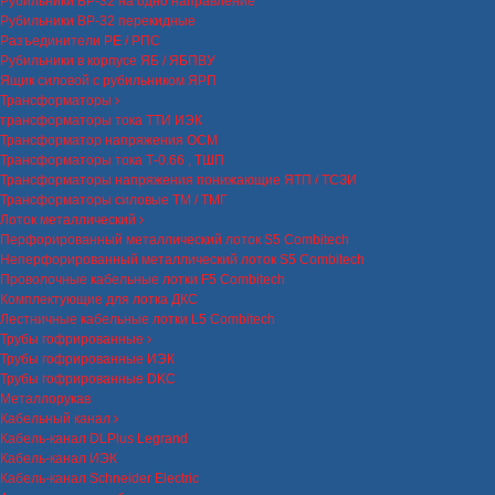
Рубильники ВР-32 на одно направление
Рубильники ВР-32 перекидные
Разъединители РЕ / РПС
Рубильники в корпусе ЯБ / ЯБПВУ
Ящик силовой с рубильником ЯРП
Трансформаторы
трансформаторы тока ТТИ ИЭК
Трансформатор напряжения ОСМ
Трансформаторы тока Т-0.66 , ТШП
Трансформаторы напряжения понижающие ЯТП / ТСЗИ
Трансформаторы силовые ТМ / ТМГ
Лоток металлический
Перфорированный металлический лоток S5 Combitech
Неперфорированный металлический лоток S5 Combitech
Проволочные кабельные лотки F5 Combitech
Комплектующие для лотка ДКС
Лестничные кабельные лотки L5 Combitech
Трубы гофрированные
Трубы гофрированные ИЭК
Трубы гофрированные DKC
Металлорукав
Кабельный канал
Кабель-канал DLPlus Legrand
Кабель-канал ИЭК
Кабель-канал Schneider Electric