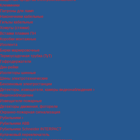
Клеммники
Патроны для ламп
Наконечники кабельные
Гильзы кабельные
Хомуты (стяжки)
Вставки плавкие ПН
Коробки монтажные
Изолента
Бирки маркировочные
Термоусадочная трубка (ТуТ)
Гофродержатели
Дин-рейки
Изоляторы шинные
Шины электротехнические
Бензиновые электростанции
Детекторы, извещатели, камеры видеонаблюдения
Видеонаблюдение
Извещатели пожарные
Детекторы движения, фотореле
Охранно-пожарная сигнализация
Рубильники
Рубильники ABB
Рубильники Schneider INTERPACT
Кулачковый переключатель