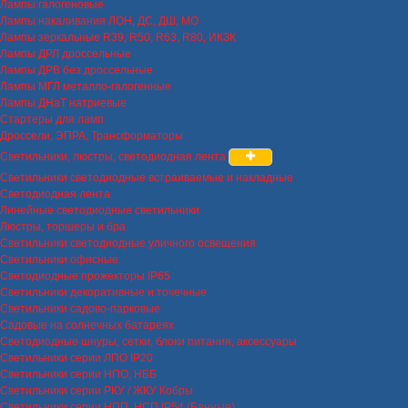
Лампы галогеновые
Лампы накаливания ЛОН, ДС, ДШ, МО
Лампы зеркальные R39, R50, R63, R80, ИКЗК
Лампы ДРЛ дроссельные
Лампы ДРВ без дроссельные
Лампы МГЛ металло-галогенные
Лампы ДНаТ натриевые
Стартеры для ламп
Дроссели, ЭПРА, Трансформаторы
Светильники, люстры, светодиодная лента
Светильники светодиодные встраиваемые и накладные
Светодиодная лента
Линейные светодиодные светильники
Люстры, торшеры и бра
Светильники светодиодные уличного освещения
Светильники офисные
Светодиодные прожекторы IP65
Светильники декоративные и точечные
Светильники садово-парковые
Садовые на солнечных батареях
Светодиодные шнуры, сетки, блоки питания, аксессуары
Светильники серии ЛПО IP20
Светильники серии НПО, НББ
Светильники серии РКУ / ЖКУ Кобры
Светильники серии НПП, НСП IP54 (Банные)