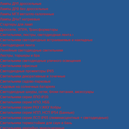
Лампы ДРЛ дроссельные
Лампы ДРВ без дроссельные
Лампы МГЛ металло-галогенные
Лампы ДНаТ натриевые
Стартеры для ламп
Дроссели, ЭПРА, Трансформаторы
Светильники, люстры, светодиодная лента
Светильники светодиодные встраиваемые и накладные
Светодиодная лента
Линейные светодиодные светильники
Люстры, торшеры и бра
Светильники светодиодные уличного освещения
Светильники офисные
Светодиодные прожекторы IP65
Светильники декоративные и точечные
Светильники садово-парковые
Садовые на солнечных батареях
Светодиодные шнуры, сетки, блоки питания, аксессуары
Светильники серии ЛПО IP20
Светильники серии НПО, НББ
Светильники серии РКУ / ЖКУ Кобры
Светильники серии НПП, НСП IP54 (Банные)
Светильники серии ЛСП IP65 (люминисцентные + светодиодные)
Светильники термостойкие для саун и бань
Светильники аварийно-эвакуационные