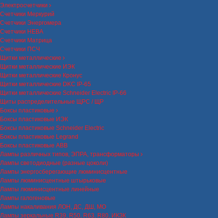
Электросчетчики
Счетчики Меркурий
Счетчики Энергомера
Счетчики НЕВА
Счетчики Матрица
Счетчики ПСЧ
Щитки металлические
Щитки металлические ИЭК
Щитки металлические Кронус
Щитки металлические DKC IP-65
Щитки металлические Schneider Electric IP-66
Щиты распределительные ЩРС / ЩР
Боксы пластиковые
Боксы пластиковые ИЭК
Боксы пластиковые Schneider Electric
Боксы пластиковые Legrand
Боксы пластиковые ABB
Лампы различных типов, ЭПРА, трансформаторы
Лампы светодиодные (разные цоколи)
Лампы энергосберегающие люминисцентные
Лампы люминисцентные штырьковые
Лампы люминисцентные линейные
Лампы галогеновые
Лампы накаливания ЛОН, ДС, ДШ, МО
Лампы зеркальные R39, R50, R63, R80, ИКЗК