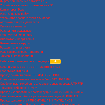
Дифференциальные автоматы АВДТ
Устройства защитного отключения УЗО
Контакторы / Реле
Розетки на DIN-рейку
Устройства плавного пуска двигателя
Автоматы защиты двигателя
Силовые автоматы
Разрядники модульные
ограничитель мощности
Индикаторы напряжения
Выключатели нагрузки
Расцепители нагрузки
Реле контроля фаз / напряжения
Таймеры / Реле времени
Кабельно-проводниковая продукция
Кабели медные ВВГнг, ВВГнг-LS, ВВГнг-FRLS
Кабель медный NYM
Провод гибкий медный ПВС (КуГВВ) / ШВВП
Коаксиальные телевизионные кабели SAT / RG / КВК
Слаботочные, телефонные, компьютерные провода UTP, FTP
Термостойкий провод РКГМ
Провод изолированный самонесущий СИП-2 / СИП-3 / СИП-4
Кабель медный гибкий в резиновой изоляции КГ, РПШ, КОГ
Провод одножильный ПВ-1 (ПУВ), ПВ-3 (ПУГВ), ПНСВ
Силовые, термостойкие, контрольные и оптические кабели