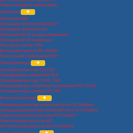
Охранно-пожарная сигнализация
Рубильники
Рубильники ABB
Рубильники Schneider INTERPACT
Кулачковый переключатель
Рубильники ВР-32 на одно направление
Рубильники ВР-32 перекидные
Разъединители РЕ / РПС
Рубильники в корпусе ЯБ / ЯБПВУ
Ящик силовой с рубильником ЯРП
Трансформаторы
трансформаторы тока ТТИ ИЭК
Трансформатор напряжения ОСМ
Трансформаторы тока Т-0.66 , ТШП
Трансформаторы напряжения понижающие ЯТП / ТСЗИ
Трансформаторы силовые ТМ / ТМГ
Лоток металлический
Перфорированный металлический лоток S5 Combitech
Неперфорированный металлический лоток S5 Combitech
Проволочные кабельные лотки F5 Combitech
Комплектующие для лотка ДКС
Лестничные кабельные лотки L5 Combitech