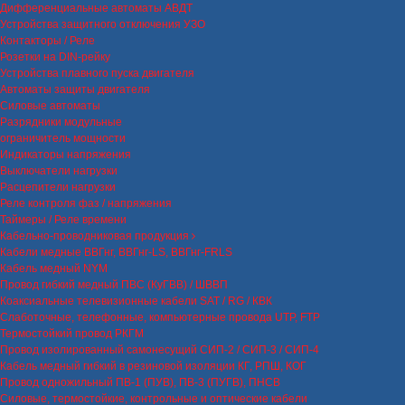
Дифференциальные автоматы АВДТ
Устройства защитного отключения УЗО
Контакторы / Реле
Розетки на DIN-рейку
Устройства плавного пуска двигателя
Автоматы защиты двигателя
Силовые автоматы
Разрядники модульные
ограничитель мощности
Индикаторы напряжения
Выключатели нагрузки
Расцепители нагрузки
Реле контроля фаз / напряжения
Таймеры / Реле времени
Кабельно-проводниковая продукция
Кабели медные ВВГнг, ВВГнг-LS, ВВГнг-FRLS
Кабель медный NYM
Провод гибкий медный ПВС (КуГВВ) / ШВВП
Коаксиальные телевизионные кабели SAT / RG / КВК
Слаботочные, телефонные, компьютерные провода UTP, FTP
Термостойкий провод РКГМ
Провод изолированный самонесущий СИП-2 / СИП-3 / СИП-4
Кабель медный гибкий в резиновой изоляции КГ, РПШ, КОГ
Провод одножильный ПВ-1 (ПУВ), ПВ-3 (ПУГВ), ПНСВ
Силовые, термостойкие, контрольные и оптические кабели