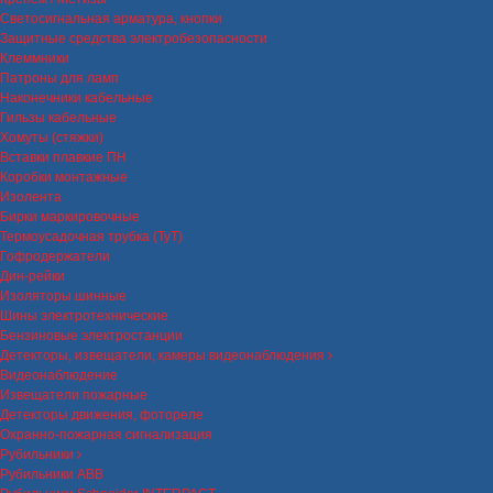
Светосигнальная арматура, кнопки
Защитные средства электробезопасности
Клеммники
Патроны для ламп
Наконечники кабельные
Гильзы кабельные
Хомуты (стяжки)
Вставки плавкие ПН
Коробки монтажные
Изолента
Бирки маркировочные
Термоусадочная трубка (ТуТ)
Гофродержатели
Дин-рейки
Изоляторы шинные
Шины электротехнические
Бензиновые электростанции
Детекторы, извещатели, камеры видеонаблюдения
Видеонаблюдение
Извещатели пожарные
Детекторы движения, фотореле
Охранно-пожарная сигнализация
Рубильники
Рубильники ABB