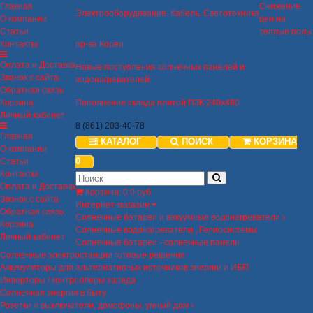
Главная
Снижение
Электрооборудование. Кабель. Светотехника
О компании
цен на
Статьи
теплые полы
Контакты
пр-ва Кореи
Оплата и Доставка
Новые поступления солнечных панелей и
Звонок с сайта
водонагревателей.
Обратная связь
Корзина
Пополнение склада плитой ПЗК 240х480
Личный кабинет
8 (861) 203-40-78
Главная
КАТАЛОГ
ПОИСК
КОРЗИНА
О компании
0
Статьи
Контакты
Оплата и Доставка
Корзина
:
0
0 руб
Звонок с сайта
Интернет-магазин
Обратная связь
Солнечные батареи и вакуумные водонагреватели
Корзина
Солнечные водонагреватели , Гелиосистемы
Личный кабинет
Солнечные батареи - солнечные панели
Солнечные электростанции готовые решения
Аккумуляторы для альтернативных источников энергии и ИБП
Инверторы / контроллеры заряда
Солнечная энергия в быту
Розетки и выключатели, домофоны, умный дом