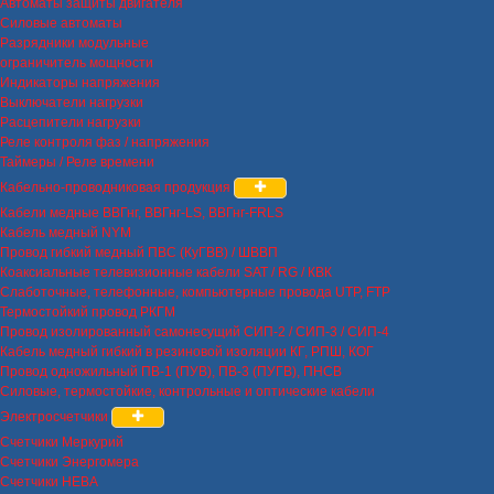
Автоматы защиты двигателя
Силовые автоматы
Разрядники модульные
ограничитель мощности
Индикаторы напряжения
Выключатели нагрузки
Расцепители нагрузки
Реле контроля фаз / напряжения
Таймеры / Реле времени
Кабельно-проводниковая продукция
Кабели медные ВВГнг, ВВГнг-LS, ВВГнг-FRLS
Кабель медный NYM
Провод гибкий медный ПВС (КуГВВ) / ШВВП
Коаксиальные телевизионные кабели SAT / RG / КВК
Слаботочные, телефонные, компьютерные провода UTP, FTP
Термостойкий провод РКГМ
Провод изолированный самонесущий СИП-2 / СИП-3 / СИП-4
Кабель медный гибкий в резиновой изоляции КГ, РПШ, КОГ
Провод одножильный ПВ-1 (ПУВ), ПВ-3 (ПУГВ), ПНСВ
Силовые, термостойкие, контрольные и оптические кабели
Электросчетчики
Счетчики Меркурий
Счетчики Энергомера
Счетчики НЕВА