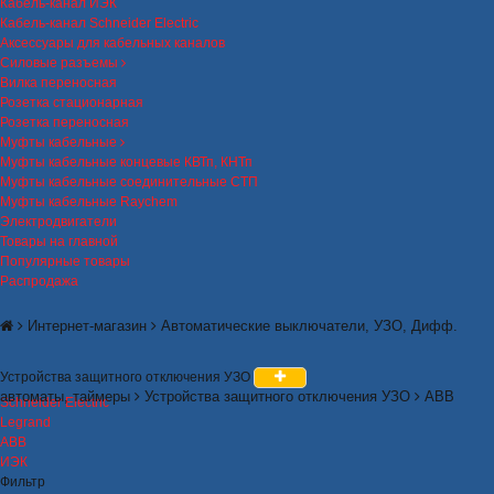
Кабель-канал ИЭК
Кабель-канал Schneider Electric
Аксессуары для кабельных каналов
Силовые разъемы
Вилка переносная
Розетка стационарная
Розетка переносная
Муфты кабельные
Муфты кабельные концевые КВТп, КНТп
Муфты кабельные соединительные СТП
Муфты кабельные Raychem
Электродвигатели
Товары на главной
Популярные товары
Распродажа
Интернет-магазин
Автоматические выключатели, УЗО, Дифф.
Устройства защитного отключения УЗО
автоматы, таймеры
Устройства защитного отключения УЗО
ABB
Schneider Electric
Legrand
ABB
ИЭК
Фильтр