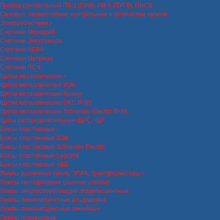
Провод одножильный ПВ-1 (ПУВ), ПВ-3 (ПУГВ), ПНСВ
Силовые, термостойкие, контрольные и оптические кабели
Электросчетчики
Счетчики Меркурий
Счетчики Энергомера
Счетчики НЕВА
Счетчики Матрица
Счетчики ПСЧ
Щитки металлические
Щитки металлические ИЭК
Щитки металлические Кронус
Щитки металлические DKC IP-65
Щитки металлические Schneider Electric IP-66
Щиты распределительные ЩРС / ЩР
Боксы пластиковые
Боксы пластиковые ИЭК
Боксы пластиковые Schneider Electric
Боксы пластиковые Legrand
Боксы пластиковые ABB
Лампы различных типов, ЭПРА, трансформаторы
Лампы светодиодные (разные цоколи)
Лампы энергосберегающие люминисцентные
Лампы люминисцентные штырьковые
Лампы люминисцентные линейные
Лампы галогеновые