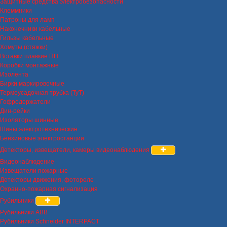
Защитные средства электробезопасности
Клеммники
Патроны для ламп
Наконечники кабельные
Гильзы кабельные
Хомуты (стяжки)
Вставки плавкие ПН
Коробки монтажные
Изолента
Бирки маркировочные
Термоусадочная трубка (ТуТ)
Гофродержатели
Дин-рейки
Изоляторы шинные
Шины электротехнические
Бензиновые электростанции
Детекторы, извещатели, камеры видеонаблюдения
Видеонаблюдение
Извещатели пожарные
Детекторы движения, фотореле
Охранно-пожарная сигнализация
Рубильники
Рубильники ABB
Рубильники Schneider INTERPACT