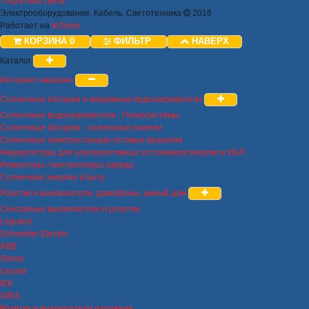
Обратная связь
Электрооборудование. Кабель. Светотехника
2016
Работает на
InSales
КОРЗИНА
0
ФИЛЬТР
НАВЕРХ
Каталог
Интернет-магазин
Солнечные батареи и вакуумные водонагреватели
Солнечные водонагреватели , Гелиосистемы
Солнечные батареи - солнечные панели
Солнечные электростанции готовые решения
Аккумуляторы для альтернативных источников энергии и ИБП
Инверторы / контроллеры заряда
Солнечная энергия в быту
Розетки и выключатели, домофоны, умный дом
Сенсорные выключатели и розетки
Legrand
Schneider Electric
ABB
Simon
Lezard
IEK
GIRA
Розетки и выключатели наружние