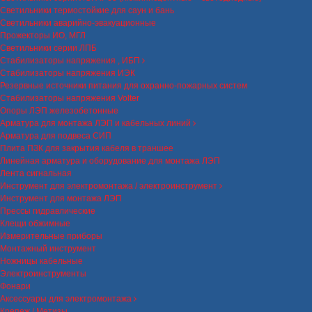
Светильники термостойкие для саун и бань
Светильники аварийно-эвакуационные
Прожекторы ИО, МГЛ
Светильники серии ЛПБ
Стабилизаторы напряжения , ИБП
Стабилизаторы напряжения ИЭК
Резервные источники питания для охранно-пожарных систем
Стабилизаторы напряжения Volter
Опоры ЛЭП железобетонные
Арматура для монтажа ЛЭП и кабельных линий
Арматура для подвеса СИП
Плита ПЗК для закрытия кабеля в траншее
Линейная арматура и оборудование для монтажа ЛЭП
Лента сигнальная
Инструмент для электромонтажа / электроинструмент
Инструмент для монтажа ЛЭП
Прессы гидравлические
Клещи обжимные
Измерительные приборы
Монтажный инструмент
Ножницы кабельные
Электроинструменты
Фонари
Аксессуары для электромонтажа
Крепеж / Метизы