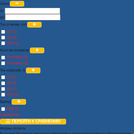
Цена
от
до
Ток отчечки, mA
10 (1)
30 (4)
300 (1)
Колл-во полюсов
2 полюса (3)
4 полюса (3)
Ток нагрузки, А
16 (1)
25 (2)
40 (2)
100 (1)
Бренд
ABB (6)
Сравнение
ПЕРЕЙТИ К СРАВНЕНИЮ
Формы оплаты
В нашем Интернет-магазине электрики и электромонтажного оборудования