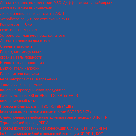
Автоматические выключатели, УЗО, Дифф. автоматы, таймеры
Автоматические выключатели
Дифференциальные автоматы АВДТ
Устройства защитного отключения УЗО
Контакторы / Реле
Розетки на DIN-рейку
Устройства плавного пуска двигателя
Автоматы защиты двигателя
Силовые автоматы
Разрядники модульные
ограничитель мощности
Индикаторы напряжения
Выключатели нагрузки
Расцепители нагрузки
Реле контроля фаз / напряжения
Таймеры / Реле времени
Кабельно-проводниковая продукция
Кабели медные ВВГнг, ВВГнг-LS, ВВГнг-FRLS
Кабель медный NYM
Провод гибкий медный ПВС (КуГВВ) / ШВВП
Коаксиальные телевизионные кабели SAT / RG / КВК
Слаботочные, телефонные, компьютерные провода UTP, FTP
Термостойкий провод РКГМ
Провод изолированный самонесущий СИП-2 / СИП-3 / СИП-4
Кабель медный гибкий в резиновой изоляции КГ, РПШ, КОГ