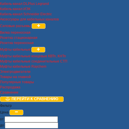
Кабель-канал DLPlus Legrand
Кабель-канал ИЭК
Кабель-канал Schneider Electric
Аксессуары для кабельных каналов
Силовые разъемы
Вилка переносная
Розетка стационарная
Розетка переносная
Муфты кабельные
Муфты кабельные концевые КВТп, КНТп
Муфты кабельные соединительные СТП
Муфты кабельные Raychem
Электродвигатели
Товары на главной
Популярные товары
Распродажа
Сравнение
ПЕРЕЙТИ К СРАВНЕНИЮ
Фильтр
Цена
от
до