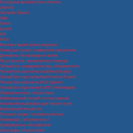
Сенсорные выключатели и розетки
Legrand
Schneider Electric
ABB
Simon
Lezard
IEK
GIRA
Розетки и выключатели наружние
Умный дом, пульты управления освещением
Домофоны, беспроводные звонки
Ретро розетки , выключатели и провода
Теплый пол, терморегуляторы, обогреватели
Теплый пол под плитку SouthHeat (Корея)
Теплый пол под плитку NanoThermal (Корея)
Теплый пол под плитку DEVI (Дания)
Теплый пол под плитку ENSTO (Финляндия)
Терморегуляторы теплого пола
Инфракрасный теплый пол под ламинат
Нагревательный кабель для теплого пола
Карбоновый теплый пол
Тепловые пушки / тепловентиляторы
Конвекторы ( обогреватели )
Инфракрасные обогреватели
Аксессуары теплых полов