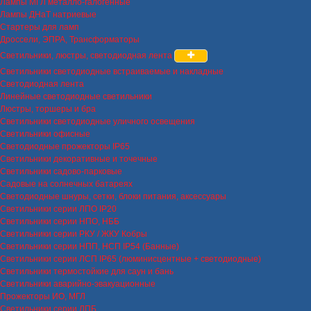
Лампы МГЛ металло-галогенные
Лампы ДНаТ натриевые
Стартеры для ламп
Дроссели, ЭПРА, Трансформаторы
Светильники, люстры, светодиодная лента
Светильники светодиодные встраиваемые и накладные
Светодиодная лента
Линейные светодиодные светильники
Люстры, торшеры и бра
Светильники светодиодные уличного освещения
Светильники офисные
Светодиодные прожекторы IP65
Светильники декоративные и точечные
Светильники садово-парковые
Садовые на солнечных батареях
Светодиодные шнуры, сетки, блоки питания, аксессуары
Светильники серии ЛПО IP20
Светильники серии НПО, НББ
Светильники серии РКУ / ЖКУ Кобры
Светильники серии НПП, НСП IP54 (Банные)
Светильники серии ЛСП IP65 (люминисцентные + светодиодные)
Светильники термостойкие для саун и бань
Светильники аварийно-эвакуационные
Прожекторы ИО, МГЛ
Светильники серии ЛПБ