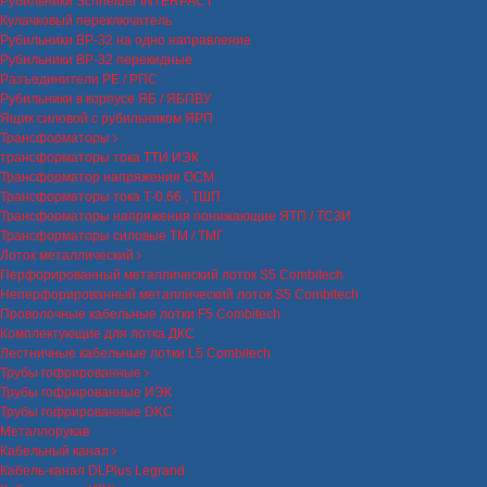
Рубильники Schneider INTERPACT
Кулачковый переключатель
Рубильники ВР-32 на одно направление
Рубильники ВР-32 перекидные
Разъединители РЕ / РПС
Рубильники в корпусе ЯБ / ЯБПВУ
Ящик силовой с рубильником ЯРП
Трансформаторы
трансформаторы тока ТТИ ИЭК
Трансформатор напряжения ОСМ
Трансформаторы тока Т-0.66 , ТШП
Трансформаторы напряжения понижающие ЯТП / ТСЗИ
Трансформаторы силовые ТМ / ТМГ
Лоток металлический
Перфорированный металлический лоток S5 Combitech
Неперфорированный металлический лоток S5 Combitech
Проволочные кабельные лотки F5 Combitech
Комплектующие для лотка ДКС
Лестничные кабельные лотки L5 Combitech
Трубы гофрированные
Трубы гофрированные ИЭК
Трубы гофрированные DKC
Металлорукав
Кабельный канал
Кабель-канал DLPlus Legrand