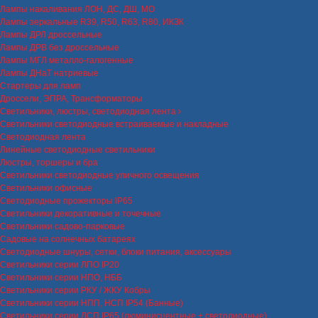
Лампы накаливания ЛОН, ДС, ДШ, МО
Лампы зеркальные R39, R50, R63, R80, ИКЗК
Лампы ДРЛ дроссельные
Лампы ДРВ без дроссельные
Лампы МГЛ металло-галогенные
Лампы ДНаТ натриевые
Стартеры для ламп
Дроссели, ЭПРА, Трансформаторы
Светильники, люстры, светодиодная лента
Светильники светодиодные встраиваемые и накладные
Светодиодная лента
Линейные светодиодные светильники
Люстры, торшеры и бра
Светильники светодиодные уличного освещения
Светильники офисные
Светодиодные прожекторы IP65
Светильники декоративные и точечные
Светильники садово-парковые
Садовые на солнечных батареях
Светодиодные шнуры, сетки, блоки питания, аксессуары
Светильники серии ЛПО IP20
Светильники серии НПО, НББ
Светильники серии РКУ / ЖКУ Кобры
Светильники серии НПП, НСП IP54 (Банные)
Светильники серии ЛСП IP65 (люминисцентные + светодиодные)