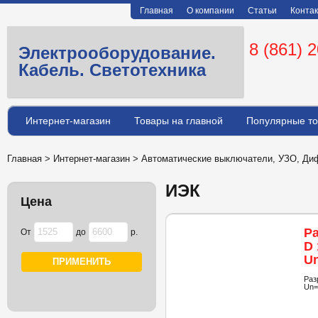
Главная
О компании
Статьи
Конта
8 (861) 
Электрооборудование.
Кабель. Светотехника
Интернет-магазин
Товары на главной
Популярные т
Главная
>
Интернет-магазин
>
Автоматические выключатели, УЗО, Диф
ИЭК
Цена
Р
От
до
р.
D 
U
к
Раз
Un=