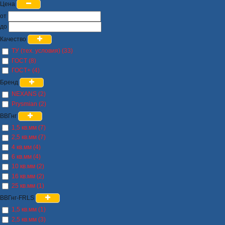
Цена
от
до
Качество
ТУ (тех. условия) (33)
ГОСТ (8)
ГОСТ+ (4)
Бренд
NEXANS (2)
Prysmian (2)
ВВГнг
1,5 кв.мм (7)
2,5 кв.мм (7)
4 кв.мм (4)
6 кв.мм (4)
10 кв.мм (2)
16 кв.мм (2)
25 кв.мм (1)
ВВГнг-FRLS
1,5 кв.мм (1)
2,5 кв.мм (3)