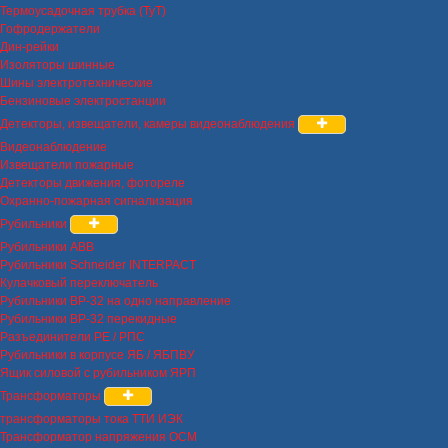
Термоусадочная трубка (ТуТ)
Гофродержатели
Дин-рейки
Изоляторы шинные
Шины электротехнические
Бензиновые электростанции
Детекторы, извещатели, камеры видеонаблюдения
Видеонаблюдение
Извещатели пожарные
Детекторы движения, фотореле
Охранно-пожарная сигнализация
Рубильники
Рубильники ABB
Рубильники Schneider INTERPACT
Кулачковый переключатель
Рубильники ВР-32 на одно направление
Рубильники ВР-32 перекидные
Разъединители РЕ / РПС
Рубильники в корпусе ЯБ / ЯБПВУ
Ящик силовой с рубильником ЯРП
Трансформаторы
трансформаторы тока ТТИ ИЭК
Трансформатор напряжения ОСМ