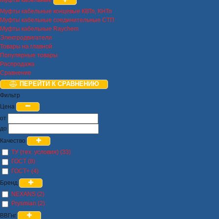
Муфты кабельные концевые КВТп, КНТп
Муфты кабельные соединительные СТП
Муфты кабельные Raychem
Электродвигатели
Товары на главной
Популярные товары
Распродажа
Сравнение
ПЕРЕЙТИ К СРАВНЕНИЮ
Фильтр
Цена
от
до
Качество
ТУ (тех. условия) (33)
ГОСТ (8)
ГОСТ+ (4)
Бренд
NEXANS (2)
Prysmian (2)
ВВГнг