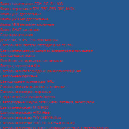
Лампы накаливания ЛОН, ДС, ДШ, МО
Лампы зеркальные R39, R50, R63, R80, ИКЗК
Лампы ДРЛ дроссельные
Лампы ДРВ без дроссельные
Лампы МГЛ металло-галогенные
Лампы ДНаТ натриевые
Стартеры для ламп
Дроссели, ЭПРА, Трансформаторы
Светильники, люстры, светодиодная лента
Светильники светодиодные встраиваемые и накладные
Светодиодная лента
Линейные светодиодные светильники
Люстры, торшеры и бра
Светильники светодиодные уличного освещения
Светильники офисные
Светодиодные прожекторы IP65
Светильники декоративные и точечные
Светильники садово-парковые
Садовые на солнечных батареях
Светодиодные шнуры, сетки, блоки питания, аксессуары
Светильники серии ЛПО IP20
Светильники серии НПО, НББ
Светильники серии РКУ / ЖКУ Кобры
Светильники серии НПП, НСП IP54 (Банные)
Светильники серии ЛСП IP65 (люминисцентные + светодиодные)