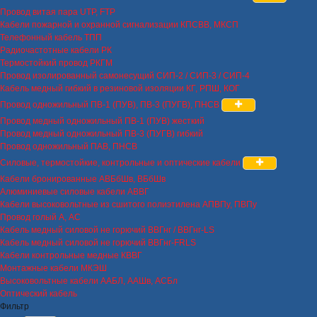
Провод витая пара UTP, FTP
Кабели пожарной и охранной сигнализации КПСВВ, МКСП
Телефонный кабель ТПП
Радиочастотные кабели РК
Термостойкий провод РКГМ
Провод изолированный самонесущий СИП-2 / СИП-3 / СИП-4
Кабель медный гибкий в резиновой изоляции КГ, РПШ, КОГ
Провод одножильный ПВ-1 (ПУВ), ПВ-3 (ПУГВ), ПНСВ
Провод медный одножильный ПВ-1 (ПУВ) жесткий
Провод медный одножильный ПВ-3 (ПУГВ) гибкий
Провод одножильный ПАВ, ПНСВ
Силовые, термостойкие, контрольные и оптические кабели
Кабели бронированные АВБбШв, ВБбШв
Алюминиевые силовые кабели АВВГ
Кабели высоковольтные из сшитого полиэтилена АПВПу, ПВПу
Провод голый А, АС
Кабель медный силовой не горючий ВВГнг / ВВГнг-LS
Кабель медный силовой не горючий ВВГнг-FRLS
Кабели контрольные медные КВВГ
Монтажные кабели МКЭШ
Высоковольтные кабели ААБЛ, ААШв, АСБл
Оптический кабель
Фильтр