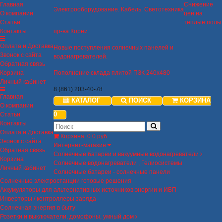
Главная
Снижение
Электрооборудование. Кабель. Светотехника
О компании
цен на
Статьи
теплые полы
Контакты
пр-ва Кореи
Оплата и Доставка
Новые поступления солнечных панелей и
Звонок с сайта
водонагревателей.
Обратная связь
Корзина
Пополнение склада плитой ПЗК 240х480
Личный кабинет
8 (861) 203-40-78
Главная
КАТАЛОГ
ПОИСК
КОРЗИНА
О компании
0
Статьи
Контакты
Оплата и Доставка
Корзина
:
0
0 руб
Звонок с сайта
Интернет-магазин
Обратная связь
Солнечные батареи и вакуумные водонагреватели
Корзина
Солнечные водонагреватели , Гелиосистемы
Личный кабинет
Солнечные батареи - солнечные панели
Солнечные электростанции готовые решения
Аккумуляторы для альтернативных источников энергии и ИБП
Инверторы / контроллеры заряда
Солнечная энергия в быту
Розетки и выключатели, домофоны, умный дом