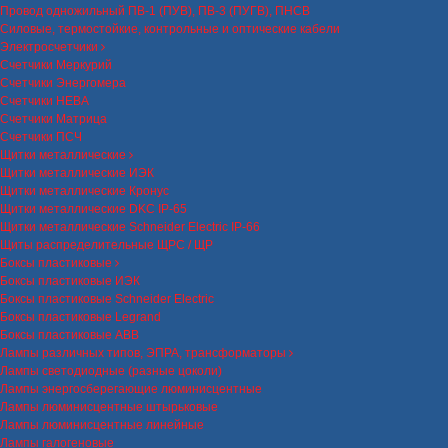
Провод одножильный ПВ-1 (ПУВ), ПВ-3 (ПУГВ), ПНСВ
Силовые, термостойкие, контрольные и оптические кабели
Электросчетчики
Счетчики Меркурий
Счетчики Энергомера
Счетчики НЕВА
Счетчики Матрица
Счетчики ПСЧ
Щитки металлические
Щитки металлические ИЭК
Щитки металлические Кронус
Щитки металлические DKC IP-65
Щитки металлические Schneider Electric IP-66
Щиты распределительные ЩРС / ЩР
Боксы пластиковые
Боксы пластиковые ИЭК
Боксы пластиковые Schneider Electric
Боксы пластиковые Legrand
Боксы пластиковые ABB
Лампы различных типов, ЭПРА, трансформаторы
Лампы светодиодные (разные цоколи)
Лампы энергосберегающие люминисцентные
Лампы люминисцентные штырьковые
Лампы люминисцентные линейные
Лампы галогеновые