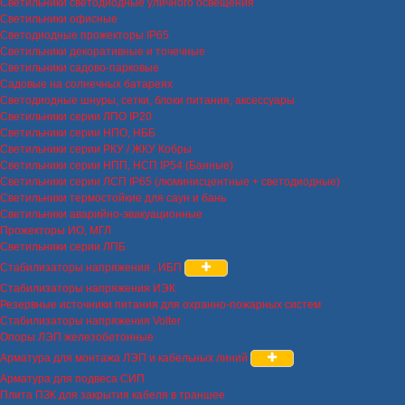
Светильники светодиодные уличного освещения
Светильники офисные
Светодиодные прожекторы IP65
Светильники декоративные и точечные
Светильники садово-парковые
Садовые на солнечных батареях
Светодиодные шнуры, сетки, блоки питания, аксессуары
Светильники серии ЛПО IP20
Светильники серии НПО, НББ
Светильники серии РКУ / ЖКУ Кобры
Светильники серии НПП, НСП IP54 (Банные)
Светильники серии ЛСП IP65 (люминисцентные + светодиодные)
Светильники термостойкие для саун и бань
Светильники аварийно-эвакуационные
Прожекторы ИО, МГЛ
Светильники серии ЛПБ
Стабилизаторы напряжения , ИБП
Стабилизаторы напряжения ИЭК
Резервные источники питания для охранно-пожарных систем
Стабилизаторы напряжения Volter
Опоры ЛЭП железобетонные
Арматура для монтажа ЛЭП и кабельных линий
Арматура для подвеса СИП
Плита ПЗК для закрытия кабеля в траншее