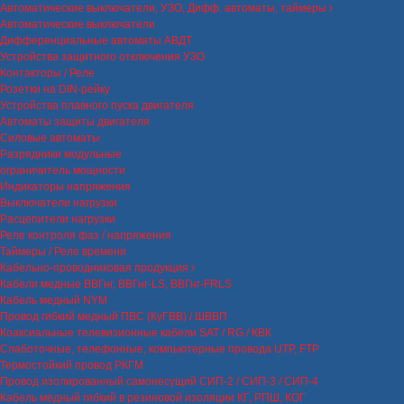
Автоматические выключатели, УЗО, Дифф. автоматы, таймеры
Автоматические выключатели
Дифференциальные автоматы АВДТ
Устройства защитного отключения УЗО
Контакторы / Реле
Розетки на DIN-рейку
Устройства плавного пуска двигателя
Автоматы защиты двигателя
Силовые автоматы
Разрядники модульные
ограничитель мощности
Индикаторы напряжения
Выключатели нагрузки
Расцепители нагрузки
Реле контроля фаз / напряжения
Таймеры / Реле времени
Кабельно-проводниковая продукция
Кабели медные ВВГнг, ВВГнг-LS, ВВГнг-FRLS
Кабель медный NYM
Провод гибкий медный ПВС (КуГВВ) / ШВВП
Коаксиальные телевизионные кабели SAT / RG / КВК
Слаботочные, телефонные, компьютерные провода UTP, FTP
Термостойкий провод РКГМ
Провод изолированный самонесущий СИП-2 / СИП-3 / СИП-4
Кабель медный гибкий в резиновой изоляции КГ, РПШ, КОГ