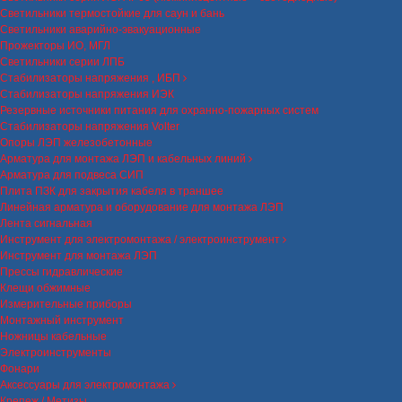
Светильники термостойкие для саун и бань
Светильники аварийно-эвакуационные
Прожекторы ИО, МГЛ
Светильники серии ЛПБ
Стабилизаторы напряжения , ИБП
Стабилизаторы напряжения ИЭК
Резервные источники питания для охранно-пожарных систем
Стабилизаторы напряжения Volter
Опоры ЛЭП железобетонные
Арматура для монтажа ЛЭП и кабельных линий
Арматура для подвеса СИП
Плита ПЗК для закрытия кабеля в траншее
Линейная арматура и оборудование для монтажа ЛЭП
Лента сигнальная
Инструмент для электромонтажа / электроинструмент
Инструмент для монтажа ЛЭП
Прессы гидравлические
Клещи обжимные
Измерительные приборы
Монтажный инструмент
Ножницы кабельные
Электроинструменты
Фонари
Аксессуары для электромонтажа
Крепеж / Метизы