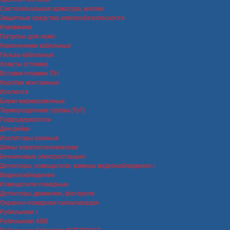
Светосигнальная арматура, кнопки
Защитные средства электробезопасности
Клеммники
Патроны для ламп
Наконечники кабельные
Гильзы кабельные
Хомуты (стяжки)
Вставки плавкие ПН
Коробки монтажные
Изолента
Бирки маркировочные
Термоусадочная трубка (ТуТ)
Гофродержатели
Дин-рейки
Изоляторы шинные
Шины электротехнические
Бензиновые электростанции
Детекторы, извещатели, камеры видеонаблюдения
Видеонаблюдение
Извещатели пожарные
Детекторы движения, фотореле
Охранно-пожарная сигнализация
Рубильники
Рубильники ABB