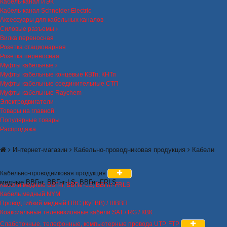
Кабель-канал ИЭК
Кабель-канал Schneider Electric
Аксессуары для кабельных каналов
Силовые разъемы
Вилка переносная
Розетка стационарная
Розетка переносная
Муфты кабельные
Муфты кабельные концевые КВТп, КНТп
Муфты кабельные соединительные СТП
Муфты кабельные Raychem
Электродвигатели
Товары на главной
Популярные товары
Распродажа
Интернет-магазин
Кабельно-проводниковая продукция
Кабели
Кабельно-проводниковая продукция
медные ВВГнг, ВВГнг-LS, ВВГнг-FRLS
Кабели медные ВВГнг, ВВГнг-LS, ВВГнг-FRLS
Кабель медный NYM
Провод гибкий медный ПВС (КуГВВ) / ШВВП
Коаксиальные телевизионные кабели SAT / RG / КВК
Слаботочные, телефонные, компьютерные провода UTP, FTP