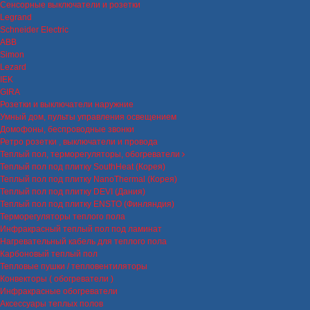
Сенсорные выключатели и розетки
Legrand
Schneider Electric
ABB
Simon
Lezard
IEK
GIRA
Розетки и выключатели наружние
Умный дом, пульты управления освещением
Домофоны, беспроводные звонки
Ретро розетки , выключатели и провода
Теплый пол, терморегуляторы, обогреватели
Теплый пол под плитку SouthHeat (Корея)
Теплый пол под плитку NanoThermal (Корея)
Теплый пол под плитку DEVI (Дания)
Теплый пол под плитку ENSTO (Финляндия)
Терморегуляторы теплого пола
Инфракрасный теплый пол под ламинат
Нагревательный кабель для теплого пола
Карбоновый теплый пол
Тепловые пушки / тепловентиляторы
Конвекторы ( обогреватели )
Инфракрасные обогреватели
Аксессуары теплых полов