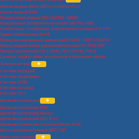
Кабели медные ВВГнг, ВВГнг-LS, ВВГнг-FRLS
Кабель медный NYM
Провод гибкий медный ПВС (КуГВВ) / ШВВП
Коаксиальные телевизионные кабели SAT / RG / КВК
Слаботочные, телефонные, компьютерные провода UTP, FTP
Термостойкий провод РКГМ
Провод изолированный самонесущий СИП-2 / СИП-3 / СИП-4
Кабель медный гибкий в резиновой изоляции КГ, РПШ, КОГ
Провод одножильный ПВ-1 (ПУВ), ПВ-3 (ПУГВ), ПНСВ
Силовые, термостойкие, контрольные и оптические кабели
Электросчетчики
Счетчики Меркурий
Счетчики Энергомера
Счетчики НЕВА
Счетчики Матрица
Счетчики ПСЧ
Щитки металлические
Щитки металлические ИЭК
Щитки металлические Кронус
Щитки металлические DKC IP-65
Щитки металлические Schneider Electric IP-66
Щиты распределительные ЩРС / ЩР
Боксы пластиковые