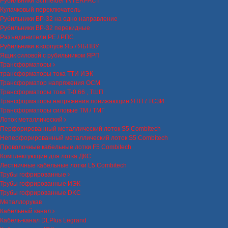
Рубильники Schneider INTERPACT
Кулачковый переключатель
Рубильники ВР-32 на одно направление
Рубильники ВР-32 перекидные
Разъединители РЕ / РПС
Рубильники в корпусе ЯБ / ЯБПВУ
Ящик силовой с рубильником ЯРП
Трансформаторы
трансформаторы тока ТТИ ИЭК
Трансформатор напряжения ОСМ
Трансформаторы тока Т-0.66 , ТШП
Трансформаторы напряжения понижающие ЯТП / ТСЗИ
Трансформаторы силовые ТМ / ТМГ
Лоток металлический
Перфорированный металлический лоток S5 Combitech
Неперфорированный металлический лоток S5 Combitech
Проволочные кабельные лотки F5 Combitech
Комплектующие для лотка ДКС
Лестничные кабельные лотки L5 Combitech
Трубы гофрированные
Трубы гофрированные ИЭК
Трубы гофрированные DKC
Металлорукав
Кабельный канал
Кабель-канал DLPlus Legrand