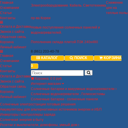
Главная
Снижение
Электрооборудование. Кабель. Светотехника
О компании
цен на
Статьи
теплые полы
Контакты
пр-ва Кореи
Оплата и Доставка
Новые поступления солнечных панелей и
Звонок с сайта
водонагревателей.
Обратная связь
Корзина
Пополнение склада плитой ПЗК 240х480
Личный кабинет
8 (861) 203-40-78
Главная
КАТАЛОГ
ПОИСК
КОРЗИНА
О компании
0
Статьи
Контакты
Оплата и Доставка
Корзина
:
0
0 руб
Звонок с сайта
Интернет-магазин
Обратная связь
Солнечные батареи и вакуумные водонагреватели
Корзина
Солнечные водонагреватели , Гелиосистемы
Личный кабинет
Солнечные батареи - солнечные панели
Солнечные электростанции готовые решения
Аккумуляторы для альтернативных источников энергии и ИБП
Инверторы / контроллеры заряда
Солнечная энергия в быту
Розетки и выключатели, домофоны, умный дом