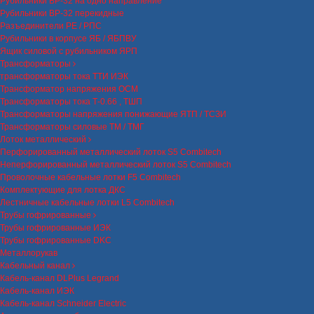
Рубильники ВР-32 на одно направление
Рубильники ВР-32 перекидные
Разъединители РЕ / РПС
Рубильники в корпусе ЯБ / ЯБПВУ
Ящик силовой с рубильником ЯРП
Трансформаторы
трансформаторы тока ТТИ ИЭК
Трансформатор напряжения ОСМ
Трансформаторы тока Т-0.66 , ТШП
Трансформаторы напряжения понижающие ЯТП / ТСЗИ
Трансформаторы силовые ТМ / ТМГ
Лоток металлический
Перфорированный металлический лоток S5 Combitech
Неперфорированный металлический лоток S5 Combitech
Проволочные кабельные лотки F5 Combitech
Комплектующие для лотка ДКС
Лестничные кабельные лотки L5 Combitech
Трубы гофрированные
Трубы гофрированные ИЭК
Трубы гофрированные DKC
Металлорукав
Кабельный канал
Кабель-канал DLPlus Legrand
Кабель-канал ИЭК
Кабель-канал Schneider Electric