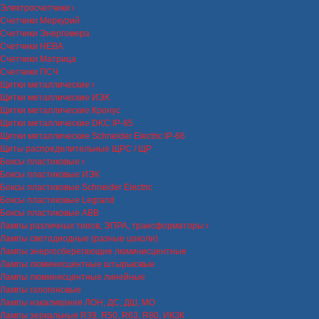
Электросчетчики
Счетчики Меркурий
Счетчики Энергомера
Счетчики НЕВА
Счетчики Матрица
Счетчики ПСЧ
Щитки металлические
Щитки металлические ИЭК
Щитки металлические Кронус
Щитки металлические DKC IP-65
Щитки металлические Schneider Electric IP-66
Щиты распределительные ЩРС / ЩР
Боксы пластиковые
Боксы пластиковые ИЭК
Боксы пластиковые Schneider Electric
Боксы пластиковые Legrand
Боксы пластиковые ABB
Лампы различных типов, ЭПРА, трансформаторы
Лампы светодиодные (разные цоколи)
Лампы энергосберегающие люминисцентные
Лампы люминисцентные штырьковые
Лампы люминисцентные линейные
Лампы галогеновые
Лампы накаливания ЛОН, ДС, ДШ, МО
Лампы зеркальные R39, R50, R63, R80, ИКЗК