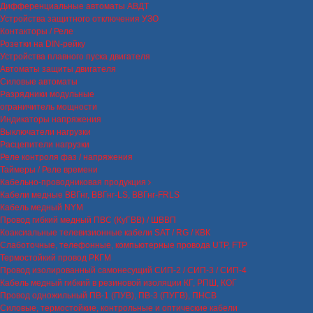
Дифференциальные автоматы АВДТ
Устройства защитного отключения УЗО
Контакторы / Реле
Розетки на DIN-рейку
Устройства плавного пуска двигателя
Автоматы защиты двигателя
Силовые автоматы
Разрядники модульные
ограничитель мощности
Индикаторы напряжения
Выключатели нагрузки
Расцепители нагрузки
Реле контроля фаз / напряжения
Таймеры / Реле времени
Кабельно-проводниковая продукция
Кабели медные ВВГнг, ВВГнг-LS, ВВГнг-FRLS
Кабель медный NYM
Провод гибкий медный ПВС (КуГВВ) / ШВВП
Коаксиальные телевизионные кабели SAT / RG / КВК
Слаботочные, телефонные, компьютерные провода UTP, FTP
Термостойкий провод РКГМ
Провод изолированный самонесущий СИП-2 / СИП-3 / СИП-4
Кабель медный гибкий в резиновой изоляции КГ, РПШ, КОГ
Провод одножильный ПВ-1 (ПУВ), ПВ-3 (ПУГВ), ПНСВ
Силовые, термостойкие, контрольные и оптические кабели