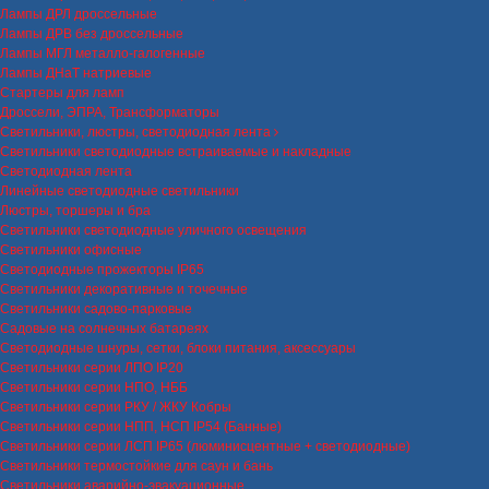
Лампы ДРЛ дроссельные
Лампы ДРВ без дроссельные
Лампы МГЛ металло-галогенные
Лампы ДНаТ натриевые
Стартеры для ламп
Дроссели, ЭПРА, Трансформаторы
Светильники, люстры, светодиодная лента
Светильники светодиодные встраиваемые и накладные
Светодиодная лента
Линейные светодиодные светильники
Люстры, торшеры и бра
Светильники светодиодные уличного освещения
Светильники офисные
Светодиодные прожекторы IP65
Светильники декоративные и точечные
Светильники садово-парковые
Садовые на солнечных батареях
Светодиодные шнуры, сетки, блоки питания, аксессуары
Светильники серии ЛПО IP20
Светильники серии НПО, НББ
Светильники серии РКУ / ЖКУ Кобры
Светильники серии НПП, НСП IP54 (Банные)
Светильники серии ЛСП IP65 (люминисцентные + светодиодные)
Светильники термостойкие для саун и бань
Светильники аварийно-эвакуационные