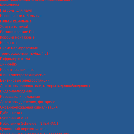
Клеммники
Патроны для ламп
Наконечники кабельные
Гильзы кабельные
Хомуты (стяжки)
Вставки плавкие ПН
Коробки монтажные
Изолента
Бирки маркировочные
Термоусадочная трубка (ТуТ)
Гофродержатели
Дин-рейки
Изоляторы шинные
Шины электротехнические
Бензиновые электростанции
Детекторы, извещатели, камеры видеонаблюдения
Видеонаблюдение
Извещатели пожарные
Детекторы движения, фотореле
Охранно-пожарная сигнализация
Рубильники
Рубильники ABB
Рубильники Schneider INTERPACT
Кулачковый переключатель