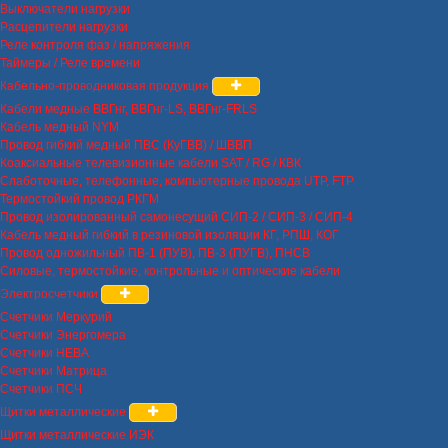
Выключатели нагрузки
Расцепители нагрузки
Реле контроля фаз / напряжения
Таймеры / Реле времени
Кабельно-проводниковая продукция
Кабели медные ВВГнг, ВВГнг-LS, ВВГнг-FRLS
Кабель медный NYM
Провод гибкий медный ПВС (КуГВВ) / ШВВП
Коаксиальные телевизионные кабели SAT / RG / КВК
Слаботочные, телефонные, компьютерные провода UTP, FTP
Термостойкий провод РКГМ
Провод изолированный самонесущий СИП-2 / СИП-3 / СИП-4
Кабель медный гибкий в резиновой изоляции КГ, РПШ, КОГ
Провод одножильный ПВ-1 (ПУВ), ПВ-3 (ПУГВ), ПНСВ
Силовые, термостойкие, контрольные и оптические кабели
Электросчетчики
Счетчики Меркурий
Счетчики Энергомера
Счетчики НЕВА
Счетчики Матрица
Счетчики ПСЧ
Щитки металлические
Щитки металлические ИЭК