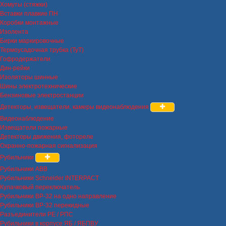
Хомуты (стяжки)
Вставки плавкие ПН
Коробки монтажные
Изолента
Бирки маркировочные
Термоусадочная трубка (ТуТ)
Гофродержатели
Дин-рейки
Изоляторы шинные
Шины электротехнические
Бензиновые электростанции
Детекторы, извещатели, камеры видеонаблюдения
Видеонаблюдение
Извещатели пожарные
Детекторы движения, фотореле
Охранно-пожарная сигнализация
Рубильники
Рубильники ABB
Рубильники Schneider INTERPACT
Кулачковый переключатель
Рубильники ВР-32 на одно направление
Рубильники ВР-32 перекидные
Разъединители РЕ / РПС
Рубильники в корпусе ЯБ / ЯБПВУ