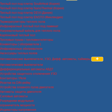
Теплый пол под плитку SouthHeat (Корея)
Теплый пол под плитку NanoThermal (Корея)
Теплый пол под плитку DEVI (Дания)
Теплый пол под плитку ENSTO (Финляндия)
Терморегуляторы теплого пола
Инфракрасный теплый пол под ламинат
Нагревательный кабель для теплого пола
Карбоновый теплый пол
Тепловые пушки / тепловентиляторы
Конвекторы ( обогреватели )
Инфракрасные обогреватели
Аксессуары теплых полов
Автоматические выключатели, УЗО, Дифф. автоматы, таймеры
Автоматические выключатели
Дифференциальные автоматы АВДТ
Устройства защитного отключения УЗО
Контакторы / Реле
Розетки на DIN-рейку
Устройства плавного пуска двигателя
Автоматы защиты двигателя
Силовые автоматы
Разрядники модульные
ограничитель мощности
Индикаторы напряжения