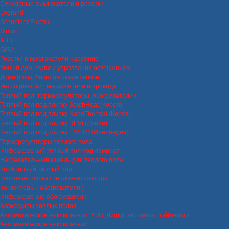
Сенсорные выключатели и розетки
Legrand
Schneider Electric
Simon
ABB
GIRA
Розетки и выключатели наружние
Умный дом, пульты управления освещением
Домофоны, беспроводные звонки
Ретро розетки , выключатели и провода
Теплый пол, терморегуляторы, обогреватели
Теплый пол под плитку SouthHeat (Корея)
Теплый пол под плитку NanoThermal (Корея)
Теплый пол под плитку DEVI (Дания)
Теплый пол под плитку ENSTO (Финляндия)
Терморегуляторы теплого пола
Инфракрасный теплый пол под ламинат
Нагревательный кабель для теплого пола
Карбоновый теплый пол
Тепловые пушки / тепловентиляторы
Конвекторы ( обогреватели )
Инфракрасные обогреватели
Аксессуары теплых полов
Автоматические выключатели, УЗО, Дифф. автоматы, таймеры
Автоматические выключатели