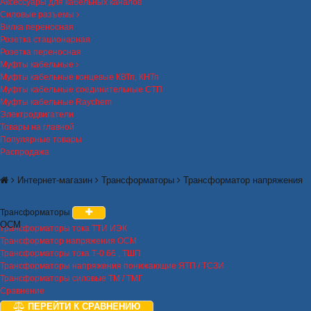
Аксессуары для кабельных каналов
Силовые разъемы
Вилка переносная
Розетка стационарная
Розетка переносная
Муфты кабельные
Муфты кабельные концевые КВТп, КНТп
Муфты кабельные соединительные СТП
Муфты кабельные Raychem
Электродвигатели
Товары на главной
Популярные товары
Распродажа
Интернет-магазин
Трансформаторы
Трансформатор напряжения
Трансформаторы
ОСМ
трансформаторы тока ТТИ ИЭК
Трансформатор напряжения ОСМ
Трансформаторы тока Т-0.66 , ТШП
Трансформаторы напряжения понижающие ЯТП / ТСЗИ
Трансформаторы силовые ТМ / ТМГ
Сравнение
ПЕРЕЙТИ К СРАВНЕНИЮ