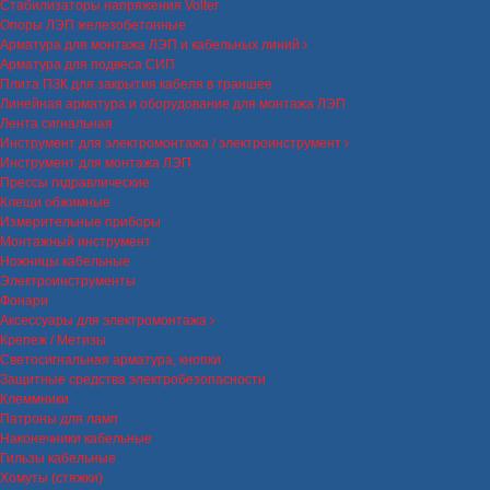
Стабилизаторы напряжения Volter
Опоры ЛЭП железобетонные
Арматура для монтажа ЛЭП и кабельных линий
Арматура для подвеса СИП
Плита ПЗК для закрытия кабеля в траншее
Линейная арматура и оборудование для монтажа ЛЭП
Лента сигнальная
Инструмент для электромонтажа / электроинструмент
Инструмент для монтажа ЛЭП
Прессы гидравлические
Клещи обжимные
Измерительные приборы
Монтажный инструмент
Ножницы кабельные
Электроинструменты
Фонари
Аксессуары для электромонтажа
Крепеж / Метизы
Светосигнальная арматура, кнопки
Защитные средства электробезопасности
Клеммники
Патроны для ламп
Наконечники кабельные
Гильзы кабельные
Хомуты (стяжки)