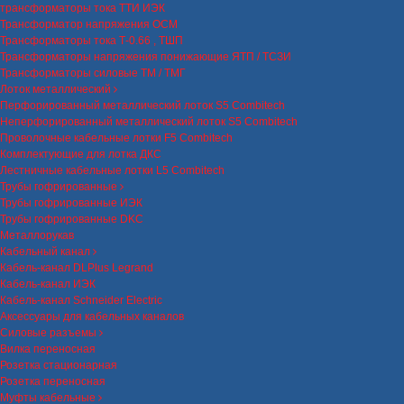
трансформаторы тока ТТИ ИЭК
Трансформатор напряжения ОСМ
Трансформаторы тока Т-0.66 , ТШП
Трансформаторы напряжения понижающие ЯТП / ТСЗИ
Трансформаторы силовые ТМ / ТМГ
Лоток металлический
Перфорированный металлический лоток S5 Combitech
Неперфорированный металлический лоток S5 Combitech
Проволочные кабельные лотки F5 Combitech
Комплектующие для лотка ДКС
Лестничные кабельные лотки L5 Combitech
Трубы гофрированные
Трубы гофрированные ИЭК
Трубы гофрированные DKC
Металлорукав
Кабельный канал
Кабель-канал DLPlus Legrand
Кабель-канал ИЭК
Кабель-канал Schneider Electric
Аксессуары для кабельных каналов
Силовые разъемы
Вилка переносная
Розетка стационарная
Розетка переносная
Муфты кабельные