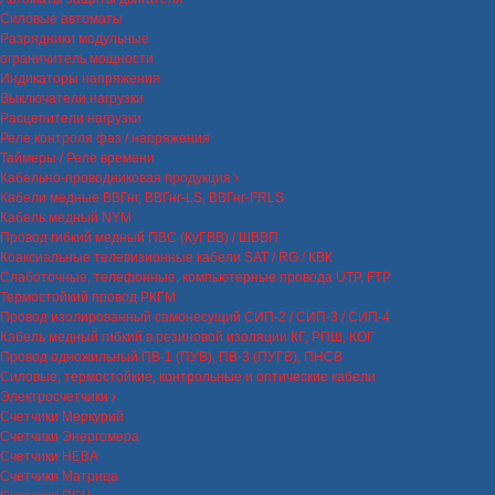
Силовые автоматы
Разрядники модульные
ограничитель мощности
Индикаторы напряжения
Выключатели нагрузки
Расцепители нагрузки
Реле контроля фаз / напряжения
Таймеры / Реле времени
Кабельно-проводниковая продукция
Кабели медные ВВГнг, ВВГнг-LS, ВВГнг-FRLS
Кабель медный NYM
Провод гибкий медный ПВС (КуГВВ) / ШВВП
Коаксиальные телевизионные кабели SAT / RG / КВК
Слаботочные, телефонные, компьютерные провода UTP, FTP
Термостойкий провод РКГМ
Провод изолированный самонесущий СИП-2 / СИП-3 / СИП-4
Кабель медный гибкий в резиновой изоляции КГ, РПШ, КОГ
Провод одножильный ПВ-1 (ПУВ), ПВ-3 (ПУГВ), ПНСВ
Силовые, термостойкие, контрольные и оптические кабели
Электросчетчики
Счетчики Меркурий
Счетчики Энергомера
Счетчики НЕВА
Счетчики Матрица