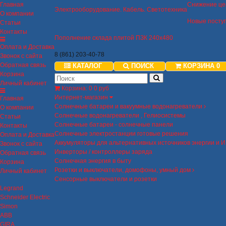
Главная
Снижение це
Электрооборудование. Кабель. Светотехника
О компании
Новые посту
Статьи
Контакты
Пополнение склада плитой ПЗК 240х480
Оплата и Доставка
8 (861) 203-40-78
Звонок с сайта
Обратная связь
КАТАЛОГ
ПОИСК
КОРЗИНА
0
Корзина
Личный кабинет
Корзина
:
0
0 руб
Интернет-магазин
Главная
Солнечные батареи и вакуумные водонагреватели
О компании
Солнечные водонагреватели , Гелиосистемы
Статьи
Солнечные батареи - солнечные панели
Контакты
Солнечные электростанции готовые решения
Оплата и Доставка
Аккумуляторы для альтернативных источников энергии и 
Звонок с сайта
Инверторы / контроллеры заряда
Обратная связь
Солнечная энергия в быту
Корзина
Розетки и выключатели, домофоны, умный дом
Личный кабинет
Сенсорные выключатели и розетки
Legrand
Schneider Electric
Simon
ABB
GIRA