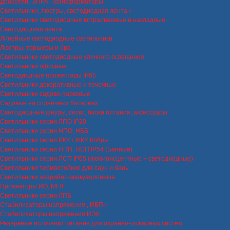
Дроссели, ЭПРА, Трансформаторы
Светильники, люстры, светодиодная лента
Светильники светодиодные встраиваемые и накладные
Светодиодная лента
Линейные светодиодные светильники
Люстры, торшеры и бра
Светильники светодиодные уличного освещения
Светильники офисные
Светодиодные прожекторы IP65
Светильники декоративные и точечные
Светильники садово-парковые
Садовые на солнечных батареях
Светодиодные шнуры, сетки, блоки питания, аксессуары
Светильники серии ЛПО IP20
Светильники серии НПО, НББ
Светильники серии РКУ / ЖКУ Кобры
Светильники серии НПП, НСП IP54 (Банные)
Светильники серии ЛСП IP65 (люминисцентные + светодиодные)
Светильники термостойкие для саун и бань
Светильники аварийно-эвакуационные
Прожекторы ИО, МГЛ
Светильники серии ЛПБ
Стабилизаторы напряжения , ИБП
Стабилизаторы напряжения ИЭК
Резервные источники питания для охранно-пожарных систем