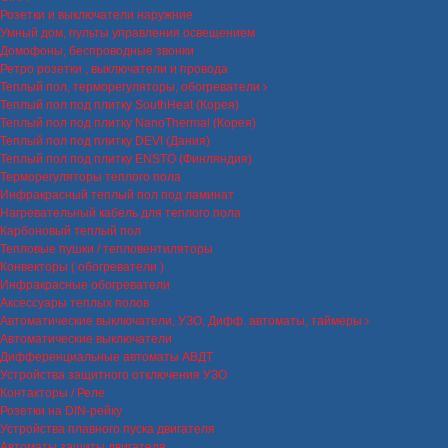
Розетки и выключатели наружние
Умный дом, пульты управления освещением
Домофоны, беспроводные звонки
Ретро розетки , выключатели и провода
Теплый пол, терморегуляторы, обогреватели
Теплый пол под плитку SouthHeat (Корея)
Теплый пол под плитку NanoThermal (Корея)
Теплый пол под плитку DEVI (Дания)
Теплый пол под плитку ENSTO (Финляндия)
Терморегуляторы теплого пола
Инфракрасный теплый пол под ламинат
Нагревательный кабель для теплого пола
Карбоновый теплый пол
Тепловые пушки / тепловентиляторы
Конвекторы ( обогреватели )
Инфракрасные обогреватели
Аксессуары теплых полов
Автоматические выключатели, УЗО, Дифф. автоматы, таймеры
Автоматические выключатели
Дифференциальные автоматы АВДТ
Устройства защитного отключения УЗО
Контакторы / Реле
Розетки на DIN-рейку
Устройства плавного пуска двигателя
Автоматы защиты двигателя