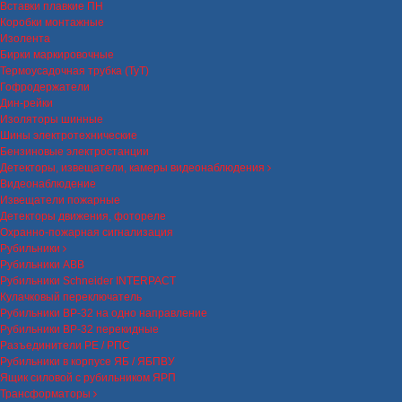
Вставки плавкие ПН
Коробки монтажные
Изолента
Бирки маркировочные
Термоусадочная трубка (ТуТ)
Гофродержатели
Дин-рейки
Изоляторы шинные
Шины электротехнические
Бензиновые электростанции
Детекторы, извещатели, камеры видеонаблюдения
Видеонаблюдение
Извещатели пожарные
Детекторы движения, фотореле
Охранно-пожарная сигнализация
Рубильники
Рубильники ABB
Рубильники Schneider INTERPACT
Кулачковый переключатель
Рубильники ВР-32 на одно направление
Рубильники ВР-32 перекидные
Разъединители РЕ / РПС
Рубильники в корпусе ЯБ / ЯБПВУ
Ящик силовой с рубильником ЯРП
Трансформаторы