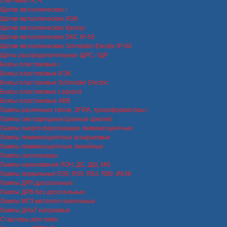
Счетчики ПСЧ
Щитки металлические
Щитки металлические ИЭК
Щитки металлические Кронус
Щитки металлические DKC IP-65
Щитки металлические Schneider Electric IP-66
Щиты распределительные ЩРС / ЩР
Боксы пластиковые
Боксы пластиковые ИЭК
Боксы пластиковые Schneider Electric
Боксы пластиковые Legrand
Боксы пластиковые ABB
Лампы различных типов, ЭПРА, трансформаторы
Лампы светодиодные (разные цоколи)
Лампы энергосберегающие люминисцентные
Лампы люминисцентные штырьковые
Лампы люминисцентные линейные
Лампы галогеновые
Лампы накаливания ЛОН, ДС, ДШ, МО
Лампы зеркальные R39, R50, R63, R80, ИКЗК
Лампы ДРЛ дроссельные
Лампы ДРВ без дроссельные
Лампы МГЛ металло-галогенные
Лампы ДНаТ натриевые
Стартеры для ламп