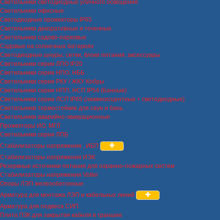
Светильники светодиодные уличного освещения
Светильники офисные
Светодиодные прожекторы IP65
Светильники декоративные и точечные
Светильники садово-парковые
Садовые на солнечных батареях
Светодиодные шнуры, сетки, блоки питания, аксессуары
Светильники серии ЛПО IP20
Светильники серии НПО, НББ
Светильники серии РКУ / ЖКУ Кобры
Светильники серии НПП, НСП IP54 (Банные)
Светильники серии ЛСП IP65 (люминисцентные + светодиодные)
Светильники термостойкие для саун и бань
Светильники аварийно-эвакуационные
Прожекторы ИО, МГЛ
Светильники серии ЛПБ
Стабилизаторы напряжения , ИБП
Стабилизаторы напряжения ИЭК
Резервные источники питания для охранно-пожарных систем
Стабилизаторы напряжения Volter
Опоры ЛЭП железобетонные
Арматура для монтажа ЛЭП и кабельных линий
Арматура для подвеса СИП
Плита ПЗК для закрытия кабеля в траншее