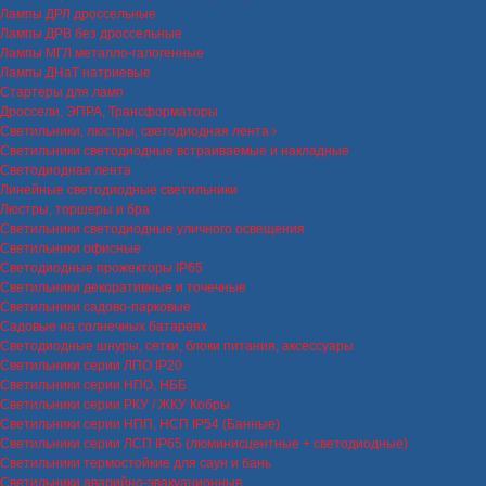
Лампы ДРЛ дроссельные
Лампы ДРВ без дроссельные
Лампы МГЛ металло-галогенные
Лампы ДНаТ натриевые
Стартеры для ламп
Дроссели, ЭПРА, Трансформаторы
Светильники, люстры, светодиодная лента
Светильники светодиодные встраиваемые и накладные
Светодиодная лента
Линейные светодиодные светильники
Люстры, торшеры и бра
Светильники светодиодные уличного освещения
Светильники офисные
Светодиодные прожекторы IP65
Светильники декоративные и точечные
Светильники садово-парковые
Садовые на солнечных батареях
Светодиодные шнуры, сетки, блоки питания, аксессуары
Светильники серии ЛПО IP20
Светильники серии НПО, НББ
Светильники серии РКУ / ЖКУ Кобры
Светильники серии НПП, НСП IP54 (Банные)
Светильники серии ЛСП IP65 (люминисцентные + светодиодные)
Светильники термостойкие для саун и бань
Светильники аварийно-эвакуационные