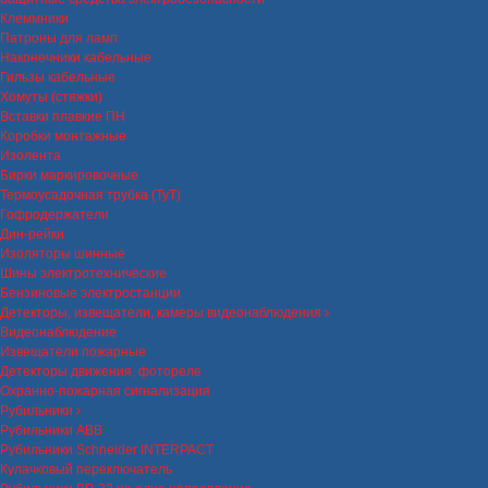
Клеммники
Патроны для ламп
Наконечники кабельные
Гильзы кабельные
Хомуты (стяжки)
Вставки плавкие ПН
Коробки монтажные
Изолента
Бирки маркировочные
Термоусадочная трубка (ТуТ)
Гофродержатели
Дин-рейки
Изоляторы шинные
Шины электротехнические
Бензиновые электростанции
Детекторы, извещатели, камеры видеонаблюдения
Видеонаблюдение
Извещатели пожарные
Детекторы движения, фотореле
Охранно-пожарная сигнализация
Рубильники
Рубильники ABB
Рубильники Schneider INTERPACT
Кулачковый переключатель