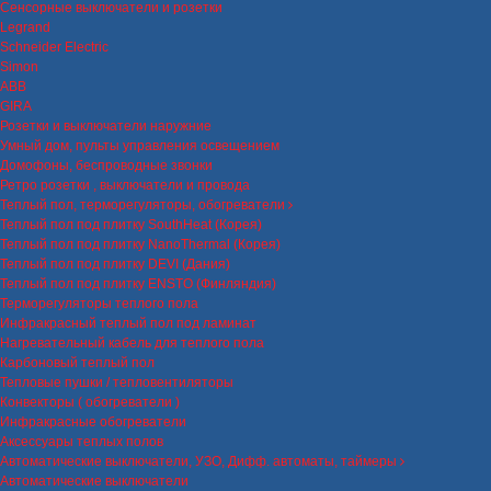
Сенсорные выключатели и розетки
Legrand
Schneider Electric
Simon
ABB
GIRA
Розетки и выключатели наружние
Умный дом, пульты управления освещением
Домофоны, беспроводные звонки
Ретро розетки , выключатели и провода
Теплый пол, терморегуляторы, обогреватели
Теплый пол под плитку SouthHeat (Корея)
Теплый пол под плитку NanoThermal (Корея)
Теплый пол под плитку DEVI (Дания)
Теплый пол под плитку ENSTO (Финляндия)
Терморегуляторы теплого пола
Инфракрасный теплый пол под ламинат
Нагревательный кабель для теплого пола
Карбоновый теплый пол
Тепловые пушки / тепловентиляторы
Конвекторы ( обогреватели )
Инфракрасные обогреватели
Аксессуары теплых полов
Автоматические выключатели, УЗО, Дифф. автоматы, таймеры
Автоматические выключатели