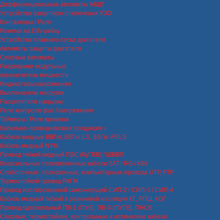
Дифференциальные автоматы АВДТ
Устройства защитного отключения УЗО
Контакторы / Реле
Розетки на DIN-рейку
Устройства плавного пуска двигателя
Автоматы защиты двигателя
Силовые автоматы
Разрядники модульные
ограничитель мощности
Индикаторы напряжения
Выключатели нагрузки
Расцепители нагрузки
Реле контроля фаз / напряжения
Таймеры / Реле времени
Кабельно-проводниковая продукция
Кабели медные ВВГнг, ВВГнг-LS, ВВГнг-FRLS
Кабель медный NYM
Провод гибкий медный ПВС (КуГВВ) / ШВВП
Коаксиальные телевизионные кабели SAT / RG / КВК
Слаботочные, телефонные, компьютерные провода UTP, FTP
Термостойкий провод РКГМ
Провод изолированный самонесущий СИП-2 / СИП-3 / СИП-4
Кабель медный гибкий в резиновой изоляции КГ, РПШ, КОГ
Провод одножильный ПВ-1 (ПУВ), ПВ-3 (ПУГВ), ПНСВ
Силовые, термостойкие, контрольные и оптические кабели