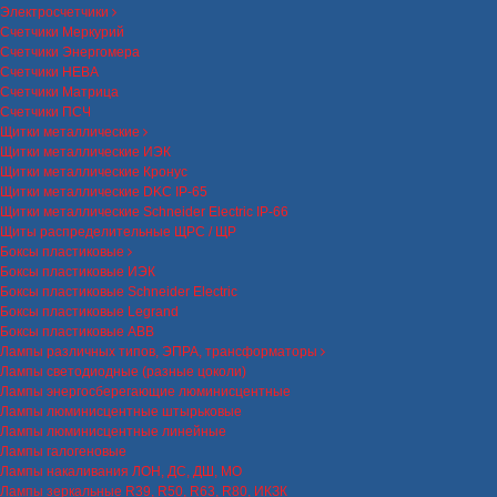
Электросчетчики
Счетчики Меркурий
Счетчики Энергомера
Счетчики НЕВА
Счетчики Матрица
Счетчики ПСЧ
Щитки металлические
Щитки металлические ИЭК
Щитки металлические Кронус
Щитки металлические DKC IP-65
Щитки металлические Schneider Electric IP-66
Щиты распределительные ЩРС / ЩР
Боксы пластиковые
Боксы пластиковые ИЭК
Боксы пластиковые Schneider Electric
Боксы пластиковые Legrand
Боксы пластиковые ABB
Лампы различных типов, ЭПРА, трансформаторы
Лампы светодиодные (разные цоколи)
Лампы энергосберегающие люминисцентные
Лампы люминисцентные штырьковые
Лампы люминисцентные линейные
Лампы галогеновые
Лампы накаливания ЛОН, ДС, ДШ, МО
Лампы зеркальные R39, R50, R63, R80, ИКЗК