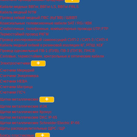
Кабели медные ВВГнг, ВВГнг-LS, ВВГнг-FRLS
Кабель медный NYM
Провод гибкий медный ПВС (КуГВВ) / ШВВП
Коаксиальные телевизионные кабели SAT / RG / КВК
Слаботочные, телефонные, компьютерные провода UTP, FTP
Термостойкий провод РКГМ
Провод изолированный самонесущий СИП-2 / СИП-3 / СИП-4
Кабель медный гибкий в резиновой изоляции КГ, РПШ, КОГ
Провод одножильный ПВ-1 (ПУВ), ПВ-3 (ПУГВ), ПНСВ
Силовые, термостойкие, контрольные и оптические кабели
Электросчетчики
Счетчики Меркурий
Счетчики Энергомера
Счетчики НЕВА
Счетчики Матрица
Счетчики ПСЧ
Щитки металлические
Щитки металлические ИЭК
Щитки металлические Кронус
Щитки металлические DKC IP-65
Щитки металлические Schneider Electric IP-66
Щиты распределительные ЩРС / ЩР
Боксы пластиковые