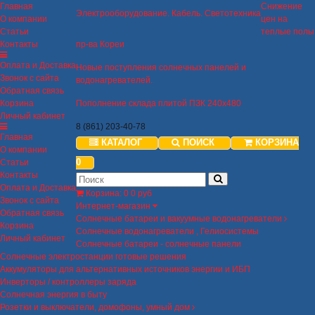
Главная
Снижение
Электрооборудование. Кабель. Светотехника
О компании
цен на
Статьи
теплые полы
Контакты
пр-ва Кореи
Оплата и Доставка
Новые поступления солнечных панелей и
Звонок с сайта
водонагревателей.
Обратная связь
Корзина
Пополнение склада плитой ПЗК 240х480
Личный кабинет
8 (861) 203-40-78
Главная
КАТАЛОГ
ПОИСК
КОРЗИНА
О компании
0
Статьи
Контакты
Оплата и Доставка
Корзина
:
0
0 руб
Звонок с сайта
Интернет-магазин
Обратная связь
Солнечные батареи и вакуумные водонагреватели
Корзина
Солнечные водонагреватели , Гелиосистемы
Личный кабинет
Солнечные батареи - солнечные панели
Солнечные электростанции готовые решения
Аккумуляторы для альтернативных источников энергии и ИБП
Инверторы / контроллеры заряда
Солнечная энергия в быту
Розетки и выключатели, домофоны, умный дом