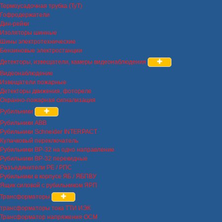
Термоусадочная трубка (ТуТ)
Гофродержатели
Дин-рейки
Изоляторы шинные
Шины электротехнические
Бензиновые электростанции
Детекторы, извещатели, камеры видеонаблюдения
Видеонаблюдение
Извещатели пожарные
Детекторы движения, фотореле
Охранно-пожарная сигнализация
Рубильники
Рубильники ABB
Рубильники Schneider INTERPACT
Кулачковый переключатель
Рубильники ВР-32 на одно направление
Рубильники ВР-32 перекидные
Разъединители РЕ / РПС
Рубильники в корпусе ЯБ / ЯБПВУ
Ящик силовой с рубильником ЯРП
Трансформаторы
трансформаторы тока ТТИ ИЭК
Трансформатор напряжения ОСМ