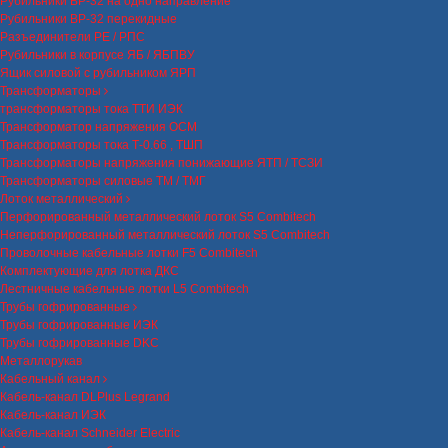
Рубильники ВР-32 на одно направление
Рубильники ВР-32 перекидные
Разъединители РЕ / РПС
Рубильники в корпусе ЯБ / ЯБПВУ
Ящик силовой с рубильником ЯРП
Трансформаторы
трансформаторы тока ТТИ ИЭК
Трансформатор напряжения ОСМ
Трансформаторы тока Т-0.66 , ТШП
Трансформаторы напряжения понижающие ЯТП / ТСЗИ
Трансформаторы силовые ТМ / ТМГ
Лоток металлический
Перфорированный металлический лоток S5 Combitech
Неперфорированный металлический лоток S5 Combitech
Проволочные кабельные лотки F5 Combitech
Комплектующие для лотка ДКС
Лестничные кабельные лотки L5 Combitech
Трубы гофрированные
Трубы гофрированные ИЭК
Трубы гофрированные DKC
Металлорукав
Кабельный канал
Кабель-канал DLPlus Legrand
Кабель-канал ИЭК
Кабель-канал Schneider Electric