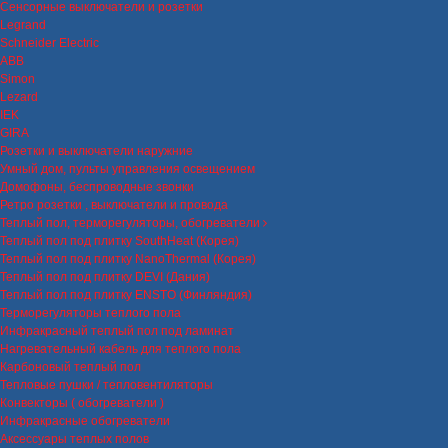
Сенсорные выключатели и розетки
Legrand
Schneider Electric
ABB
Simon
Lezard
IEK
GIRA
Розетки и выключатели наружние
Умный дом, пульты управления освещением
Домофоны, беспроводные звонки
Ретро розетки , выключатели и провода
Теплый пол, терморегуляторы, обогреватели
Теплый пол под плитку SouthHeat (Корея)
Теплый пол под плитку NanoThermal (Корея)
Теплый пол под плитку DEVI (Дания)
Теплый пол под плитку ENSTO (Финляндия)
Терморегуляторы теплого пола
Инфракрасный теплый пол под ламинат
Нагревательный кабель для теплого пола
Карбоновый теплый пол
Тепловые пушки / тепловентиляторы
Конвекторы ( обогреватели )
Инфракрасные обогреватели
Аксессуары теплых полов