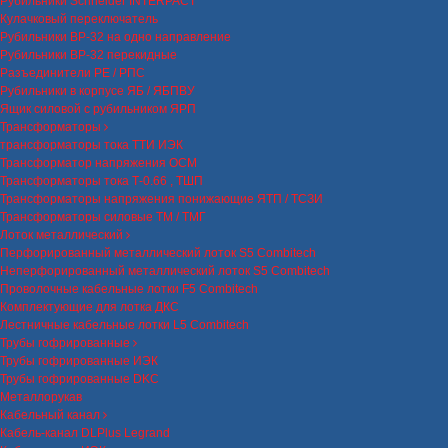
Рубильники Schneider INTERPACT
Кулачковый переключатель
Рубильники ВР-32 на одно направление
Рубильники ВР-32 перекидные
Разъединители РЕ / РПС
Рубильники в корпусе ЯБ / ЯБПВУ
Ящик силовой с рубильником ЯРП
Трансформаторы
трансформаторы тока ТТИ ИЭК
Трансформатор напряжения ОСМ
Трансформаторы тока Т-0.66 , ТШП
Трансформаторы напряжения понижающие ЯТП / ТСЗИ
Трансформаторы силовые ТМ / ТМГ
Лоток металлический
Перфорированный металлический лоток S5 Combitech
Неперфорированный металлический лоток S5 Combitech
Проволочные кабельные лотки F5 Combitech
Комплектующие для лотка ДКС
Лестничные кабельные лотки L5 Combitech
Трубы гофрированные
Трубы гофрированные ИЭК
Трубы гофрированные DKC
Металлорукав
Кабельный канал
Кабель-канал DLPlus Legrand