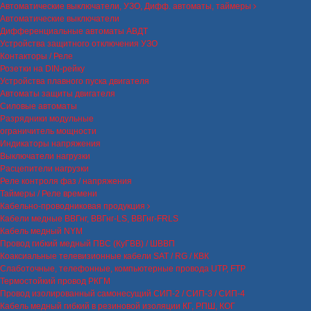
Автоматические выключатели, УЗО, Дифф. автоматы, таймеры
Автоматические выключатели
Дифференциальные автоматы АВДТ
Устройства защитного отключения УЗО
Контакторы / Реле
Розетки на DIN-рейку
Устройства плавного пуска двигателя
Автоматы защиты двигателя
Силовые автоматы
Разрядники модульные
ограничитель мощности
Индикаторы напряжения
Выключатели нагрузки
Расцепители нагрузки
Реле контроля фаз / напряжения
Таймеры / Реле времени
Кабельно-проводниковая продукция
Кабели медные ВВГнг, ВВГнг-LS, ВВГнг-FRLS
Кабель медный NYM
Провод гибкий медный ПВС (КуГВВ) / ШВВП
Коаксиальные телевизионные кабели SAT / RG / КВК
Слаботочные, телефонные, компьютерные провода UTP, FTP
Термостойкий провод РКГМ
Провод изолированный самонесущий СИП-2 / СИП-3 / СИП-4
Кабель медный гибкий в резиновой изоляции КГ, РПШ, КОГ