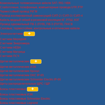
Коаксиальные телевизионные кабели SAT / RG / КВК
Слаботочные, телефонные, компьютерные провода UTP, FTP
Термостойкий провод РКГМ
Провод изолированный самонесущий СИП-2 / СИП-3 / СИП-4
Кабель медный гибкий в резиновой изоляции КГ, РПШ, КОГ
Провод одножильный ПВ-1 (ПУВ), ПВ-3 (ПУГВ), ПНСВ
Силовые, термостойкие, контрольные и оптические кабели
Электросчетчики
Счетчики Меркурий
Счетчики Энергомера
Счетчики НЕВА
Счетчики Матрица
Счетчики ПСЧ
Щитки металлические
Щитки металлические ИЭК
Щитки металлические Кронус
Щитки металлические DKC IP-65
Щитки металлические Schneider Electric IP-66
Щиты распределительные ЩРС / ЩР
Боксы пластиковые
Боксы пластиковые ИЭК
Боксы пластиковые Schneider Electric
Боксы пластиковые Legrand