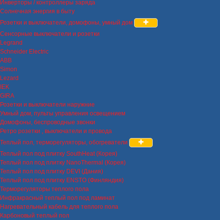
Инверторы / контроллеры заряда
Солнечная энергия в быту
Розетки и выключатели, домофоны, умный дом
Сенсорные выключатели и розетки
Legrand
Schneider Electric
ABB
Simon
Lezard
IEK
GIRA
Розетки и выключатели наружние
Умный дом, пульты управления освещением
Домофоны, беспроводные звонки
Ретро розетки , выключатели и провода
Теплый пол, терморегуляторы, обогреватели
Теплый пол под плитку SouthHeat (Корея)
Теплый пол под плитку NanoThermal (Корея)
Теплый пол под плитку DEVI (Дания)
Теплый пол под плитку ENSTO (Финляндия)
Терморегуляторы теплого пола
Инфракрасный теплый пол под ламинат
Нагревательный кабель для теплого пола
Карбоновый теплый пол