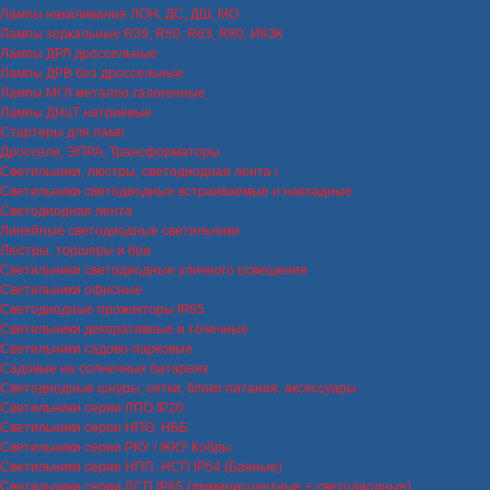
Лампы накаливания ЛОН, ДС, ДШ, МО
Лампы зеркальные R39, R50, R63, R80, ИКЗК
Лампы ДРЛ дроссельные
Лампы ДРВ без дроссельные
Лампы МГЛ металло-галогенные
Лампы ДНаТ натриевые
Стартеры для ламп
Дроссели, ЭПРА, Трансформаторы
Светильники, люстры, светодиодная лента
Светильники светодиодные встраиваемые и накладные
Светодиодная лента
Линейные светодиодные светильники
Люстры, торшеры и бра
Светильники светодиодные уличного освещения
Светильники офисные
Светодиодные прожекторы IP65
Светильники декоративные и точечные
Светильники садово-парковые
Садовые на солнечных батареях
Светодиодные шнуры, сетки, блоки питания, аксессуары
Светильники серии ЛПО IP20
Светильники серии НПО, НББ
Светильники серии РКУ / ЖКУ Кобры
Светильники серии НПП, НСП IP54 (Банные)
Светильники серии ЛСП IP65 (люминисцентные + светодиодные)