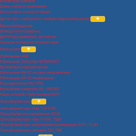
Изоляторы шинные
Шины электротехнические
Бензиновые электростанции
Детекторы, извещатели, камеры видеонаблюдения
Видеонаблюдение
Извещатели пожарные
Детекторы движения, фотореле
Охранно-пожарная сигнализация
Рубильники
Рубильники ABB
Рубильники Schneider INTERPACT
Кулачковый переключатель
Рубильники ВР-32 на одно направление
Рубильники ВР-32 перекидные
Разъединители РЕ / РПС
Рубильники в корпусе ЯБ / ЯБПВУ
Ящик силовой с рубильником ЯРП
Трансформаторы
трансформаторы тока ТТИ ИЭК
Трансформатор напряжения ОСМ
Трансформаторы тока Т-0.66 , ТШП
Трансформаторы напряжения понижающие ЯТП / ТСЗИ
Трансформаторы силовые ТМ / ТМГ