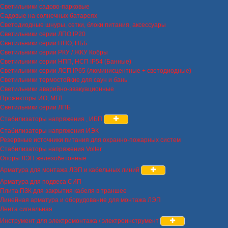
Светильники садово-парковые
Садовые на солнечных батареях
Светодиодные шнуры, сетки, блоки питания, аксессуары
Светильники серии ЛПО IP20
Светильники серии НПО, НББ
Светильники серии РКУ / ЖКУ Кобры
Светильники серии НПП, НСП IP54 (Банные)
Светильники серии ЛСП IP65 (люминисцентные + светодиодные)
Светильники термостойкие для саун и бань
Светильники аварийно-эвакуационные
Прожекторы ИО, МГЛ
Светильники серии ЛПБ
Стабилизаторы напряжения , ИБП
Стабилизаторы напряжения ИЭК
Резервные источники питания для охранно-пожарных систем
Стабилизаторы напряжения Volter
Опоры ЛЭП железобетонные
Арматура для монтажа ЛЭП и кабельных линий
Арматура для подвеса СИП
Плита ПЗК для закрытия кабеля в траншее
Линейная арматура и оборудование для монтажа ЛЭП
Лента сигнальная
Инструмент для электромонтажа / электроинструмент