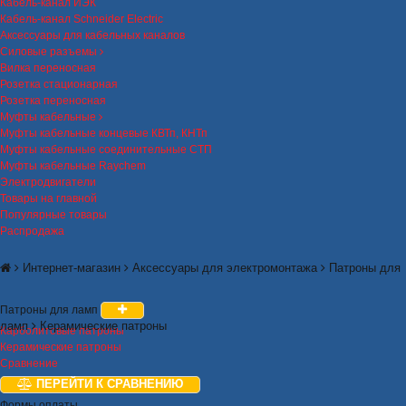
Кабель-канал ИЭК
Кабель-канал Schneider Electric
Аксессуары для кабельных каналов
Силовые разъемы
Вилка переносная
Розетка стационарная
Розетка переносная
Муфты кабельные
Муфты кабельные концевые КВТп, КНТп
Муфты кабельные соединительные СТП
Муфты кабельные Raychem
Электродвигатели
Товары на главной
Популярные товары
Распродажа
Интернет-магазин
Аксессуары для электромонтажа
Патроны для
Патроны для ламп
ламп
Керамические патроны
Карболитовые патроны
Керамические патроны
Сравнение
ПЕРЕЙТИ К СРАВНЕНИЮ
Формы оплаты