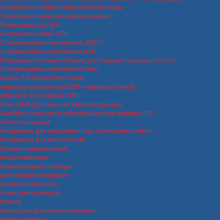
Светильники термостойкие для саун и бань
Светильники аварийно-эвакуационные
Прожекторы ИО, МГЛ
Светильники серии ЛПБ
Стабилизаторы напряжения , ИБП
Стабилизаторы напряжения ИЭК
Резервные источники питания для охранно-пожарных систем
Стабилизаторы напряжения Volter
Опоры ЛЭП железобетонные
Арматура для монтажа ЛЭП и кабельных линий
Арматура для подвеса СИП
Плита ПЗК для закрытия кабеля в траншее
Линейная арматура и оборудование для монтажа ЛЭП
Лента сигнальная
Инструмент для электромонтажа / электроинструмент
Инструмент для монтажа ЛЭП
Прессы гидравлические
Клещи обжимные
Измерительные приборы
Монтажный инструмент
Ножницы кабельные
Электроинструменты
Фонари
Аксессуары для электромонтажа
Крепеж / Метизы