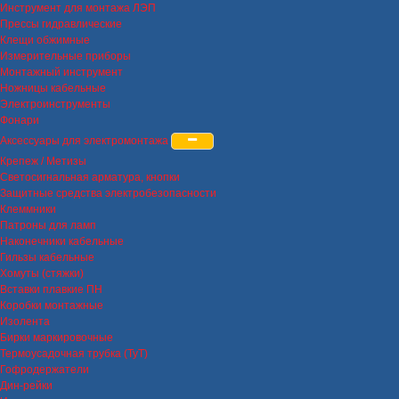
Инструмент для монтажа ЛЭП
Прессы гидравлические
Клещи обжимные
Измерительные приборы
Монтажный инструмент
Ножницы кабельные
Электроинструменты
Фонари
Аксессуары для электромонтажа
Крепеж / Метизы
Светосигнальная арматура, кнопки
Защитные средства электробезопасности
Клеммники
Патроны для ламп
Наконечники кабельные
Гильзы кабельные
Хомуты (стяжки)
Вставки плавкие ПН
Коробки монтажные
Изолента
Бирки маркировочные
Термоусадочная трубка (ТуТ)
Гофродержатели
Дин-рейки