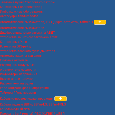
Тепловые пушки / тепловентиляторы
Конвекторы ( обогреватели )
Инфракрасные обогреватели
Аксессуары теплых полов
Автоматические выключатели, УЗО, Дифф. автоматы, таймеры
Автоматические выключатели
Дифференциальные автоматы АВДТ
Устройства защитного отключения УЗО
Контакторы / Реле
Розетки на DIN-рейку
Устройства плавного пуска двигателя
Автоматы защиты двигателя
Силовые автоматы
Разрядники модульные
ограничитель мощности
Индикаторы напряжения
Выключатели нагрузки
Расцепители нагрузки
Реле контроля фаз / напряжения
Таймеры / Реле времени
Кабельно-проводниковая продукция
Кабели медные ВВГнг, ВВГнг-LS, ВВГнг-FRLS
Кабель медный NYM
Провод гибкий медный ПВС (КуГВВ) / ШВВП