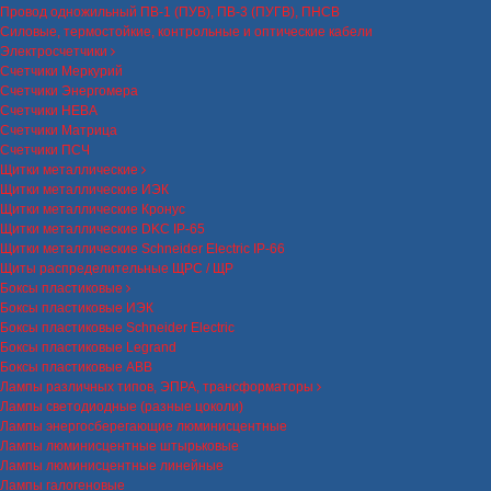
Провод одножильный ПВ-1 (ПУВ), ПВ-3 (ПУГВ), ПНСВ
Силовые, термостойкие, контрольные и оптические кабели
Электросчетчики
Счетчики Меркурий
Счетчики Энергомера
Счетчики НЕВА
Счетчики Матрица
Счетчики ПСЧ
Щитки металлические
Щитки металлические ИЭК
Щитки металлические Кронус
Щитки металлические DKC IP-65
Щитки металлические Schneider Electric IP-66
Щиты распределительные ЩРС / ЩР
Боксы пластиковые
Боксы пластиковые ИЭК
Боксы пластиковые Schneider Electric
Боксы пластиковые Legrand
Боксы пластиковые ABB
Лампы различных типов, ЭПРА, трансформаторы
Лампы светодиодные (разные цоколи)
Лампы энергосберегающие люминисцентные
Лампы люминисцентные штырьковые
Лампы люминисцентные линейные
Лампы галогеновые