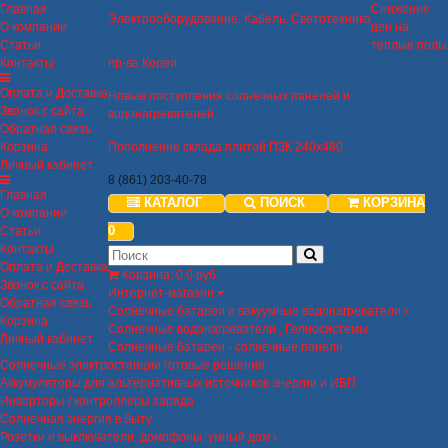
Главная
Снижение
Электрооборудование. Кабель. Светотехника
О компании
цен на
Статьи
теплые полы
Контакты
пр-ва Кореи
Оплата и Доставка
Новые поступления солнечных панелей и
Звонок с сайта
водонагревателей.
Обратная связь
Корзина
Пополнение склада плитой ПЗК 240х480
Личный кабинет
8 (861) 203-40-78
Главная
КАТАЛОГ
ПОИСК
КОРЗИНА
О компании
0
Статьи
Контакты
Оплата и Доставка
Корзина
:
0
0 руб
Звонок с сайта
Интернет-магазин
Обратная связь
Солнечные батареи и вакуумные водонагреватели
Корзина
Солнечные водонагреватели , Гелиосистемы
Личный кабинет
Солнечные батареи - солнечные панели
Солнечные электростанции готовые решения
Аккумуляторы для альтернативных источников энергии и ИБП
Инверторы / контроллеры заряда
Солнечная энергия в быту
Розетки и выключатели, домофоны, умный дом