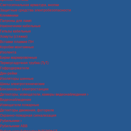
Светосигнальная арматура, кнопки
Защитные средства электробезопасности
Клеммники
Патроны для ламп
Наконечники кабельные
Гильзы кабельные
Хомуты (стяжки)
Вставки плавкие ПН
Коробки монтажные
Изолента
Бирки маркировочные
Термоусадочная трубка (ТуТ)
Гофродержатели
Дин-рейки
Изоляторы шинные
Шины электротехнические
Бензиновые электростанции
Детекторы, извещатели, камеры видеонаблюдения
Видеонаблюдение
Извещатели пожарные
Детекторы движения, фотореле
Охранно-пожарная сигнализация
Рубильники
Рубильники ABB