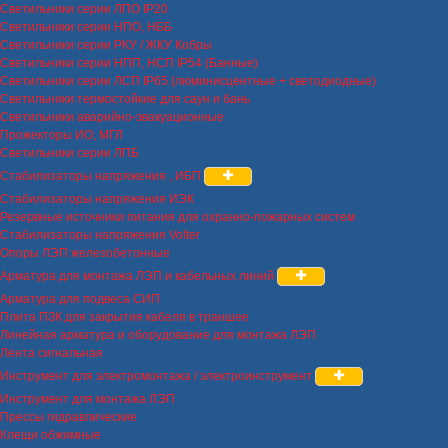
Светильники серии ЛПО IP20
Светильники серии НПО, НББ
Светильники серии РКУ / ЖКУ Кобры
Светильники серии НПП, НСП IP54 (Банные)
Светильники серии ЛСП IP65 (люминисцентные + светодиодные)
Светильники термостойкие для саун и бань
Светильники аварийно-эвакуационные
Прожекторы ИО, МГЛ
Светильники серии ЛПБ
Стабилизаторы напряжения , ИБП
Стабилизаторы напряжения ИЭК
Резервные источники питания для охранно-пожарных систем
Стабилизаторы напряжения Volter
Опоры ЛЭП железобетонные
Арматура для монтажа ЛЭП и кабельных линий
Арматура для подвеса СИП
Плита ПЗК для закрытия кабеля в траншее
Линейная арматура и оборудование для монтажа ЛЭП
Лента сигнальная
Инструмент для электромонтажа / электроинструмент
Инструмент для монтажа ЛЭП
Прессы гидравлические
Клещи обжимные