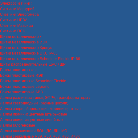
Электросчетчики
Счетчики Меркурий
Счетчики Энергомера
Счетчики НЕВА
Счетчики Матрица
Счетчики ПСЧ
Щитки металлические
Щитки металлические ИЭК
Щитки металлические Кронус
Щитки металлические DKC IP-65
Щитки металлические Schneider Electric IP-66
Щиты распределительные ЩРС / ЩР
Боксы пластиковые
Боксы пластиковые ИЭК
Боксы пластиковые Schneider Electric
Боксы пластиковые Legrand
Боксы пластиковые ABB
Лампы различных типов, ЭПРА, трансформаторы
Лампы светодиодные (разные цоколи)
Лампы энергосберегающие люминисцентные
Лампы люминисцентные штырьковые
Лампы люминисцентные линейные
Лампы галогеновые
Лампы накаливания ЛОН, ДС, ДШ, МО
Лампы зеркальные R39, R50, R63, R80, ИКЗК