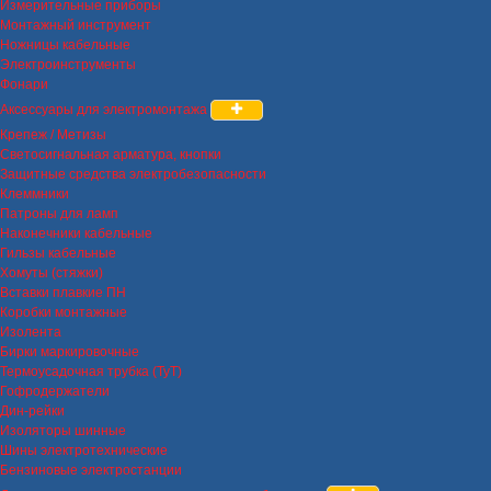
Измерительные приборы
Монтажный инструмент
Ножницы кабельные
Электроинструменты
Фонари
Аксессуары для электромонтажа
Крепеж / Метизы
Светосигнальная арматура, кнопки
Защитные средства электробезопасности
Клеммники
Патроны для ламп
Наконечники кабельные
Гильзы кабельные
Хомуты (стяжки)
Вставки плавкие ПН
Коробки монтажные
Изолента
Бирки маркировочные
Термоусадочная трубка (ТуТ)
Гофродержатели
Дин-рейки
Изоляторы шинные
Шины электротехнические
Бензиновые электростанции