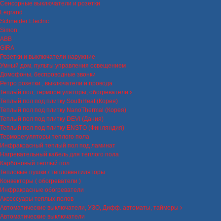
Сенсорные выключатели и розетки
Legrand
Schneider Electric
Simon
ABB
GIRA
Розетки и выключатели наружние
Умный дом, пульты управления освещением
Домофоны, беспроводные звонки
Ретро розетки , выключатели и провода
Теплый пол, терморегуляторы, обогреватели
Теплый пол под плитку SouthHeat (Корея)
Теплый пол под плитку NanoThermal (Корея)
Теплый пол под плитку DEVI (Дания)
Теплый пол под плитку ENSTO (Финляндия)
Терморегуляторы теплого пола
Инфракрасный теплый пол под ламинат
Нагревательный кабель для теплого пола
Карбоновый теплый пол
Тепловые пушки / тепловентиляторы
Конвекторы ( обогреватели )
Инфракрасные обогреватели
Аксессуары теплых полов
Автоматические выключатели, УЗО, Дифф. автоматы, таймеры
Автоматические выключатели