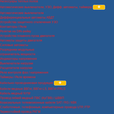
Аксессуары теплых полов
Автоматические выключатели, УЗО, Дифф. автоматы, таймеры
Автоматические выключатели
Дифференциальные автоматы АВДТ
Устройства защитного отключения УЗО
Контакторы / Реле
Розетки на DIN-рейку
Устройства плавного пуска двигателя
Автоматы защиты двигателя
Силовые автоматы
Разрядники модульные
ограничитель мощности
Индикаторы напряжения
Выключатели нагрузки
Расцепители нагрузки
Реле контроля фаз / напряжения
Таймеры / Реле времени
Кабельно-проводниковая продукция
Кабели медные ВВГнг, ВВГнг-LS, ВВГнг-FRLS
Кабель медный NYM
Провод гибкий медный ПВС (КуГВВ) / ШВВП
Коаксиальные телевизионные кабели SAT / RG / КВК
Слаботочные, телефонные, компьютерные провода UTP, FTP
Термостойкий провод РКГМ