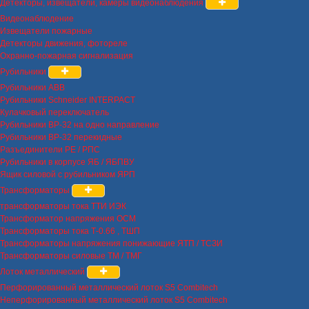
Детекторы, извещатели, камеры видеонаблюдения
Видеонаблюдение
Извещатели пожарные
Детекторы движения, фотореле
Охранно-пожарная сигнализация
Рубильники
Рубильники ABB
Рубильники Schneider INTERPACT
Кулачковый переключатель
Рубильники ВР-32 на одно направление
Рубильники ВР-32 перекидные
Разъединители РЕ / РПС
Рубильники в корпусе ЯБ / ЯБПВУ
Ящик силовой с рубильником ЯРП
Трансформаторы
трансформаторы тока ТТИ ИЭК
Трансформатор напряжения ОСМ
Трансформаторы тока Т-0.66 , ТШП
Трансформаторы напряжения понижающие ЯТП / ТСЗИ
Трансформаторы силовые ТМ / ТМГ
Лоток металлический
Перфорированный металлический лоток S5 Combitech
Неперфорированный металлический лоток S5 Combitech