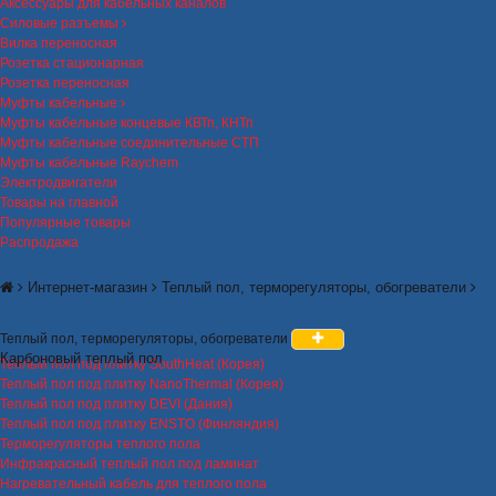
Аксессуары для кабельных каналов
Силовые разъемы
Вилка переносная
Розетка стационарная
Розетка переносная
Муфты кабельные
Муфты кабельные концевые КВТп, КНТп
Муфты кабельные соединительные СТП
Муфты кабельные Raychem
Электродвигатели
Товары на главной
Популярные товары
Распродажа
Интернет-магазин
Теплый пол, терморегуляторы, обогреватели
Теплый пол, терморегуляторы, обогреватели
Карбоновый теплый пол
Теплый пол под плитку SouthHeat (Корея)
Теплый пол под плитку NanoThermal (Корея)
Теплый пол под плитку DEVI (Дания)
Теплый пол под плитку ENSTO (Финляндия)
Терморегуляторы теплого пола
Инфракрасный теплый пол под ламинат
Нагревательный кабель для теплого пола