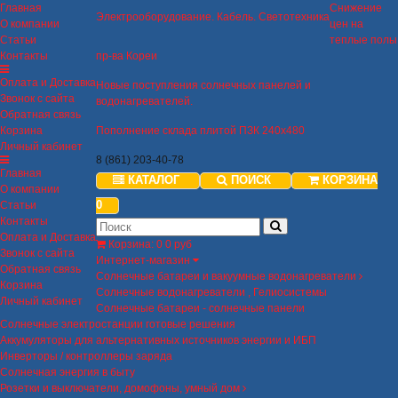
Главная
Снижение
Электрооборудование. Кабель. Светотехника
О компании
цен на
Статьи
теплые полы
Контакты
пр-ва Кореи
Оплата и Доставка
Новые поступления солнечных панелей и
Звонок с сайта
водонагревателей.
Обратная связь
Корзина
Пополнение склада плитой ПЗК 240х480
Личный кабинет
8 (861) 203-40-78
Главная
КАТАЛОГ
ПОИСК
КОРЗИНА
О компании
0
Статьи
Контакты
Оплата и Доставка
Корзина
:
0
0 руб
Звонок с сайта
Интернет-магазин
Обратная связь
Солнечные батареи и вакуумные водонагреватели
Корзина
Солнечные водонагреватели , Гелиосистемы
Личный кабинет
Солнечные батареи - солнечные панели
Солнечные электростанции готовые решения
Аккумуляторы для альтернативных источников энергии и ИБП
Инверторы / контроллеры заряда
Солнечная энергия в быту
Розетки и выключатели, домофоны, умный дом