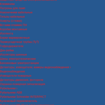
Клеммники
Патроны для ламп
Наконечники кабельные
Гильзы кабельные
Хомуты (стяжки)
Вставки плавкие ПН
Коробки монтажные
Изолента
Бирки маркировочные
Термоусадочная трубка (ТуТ)
Гофродержатели
Дин-рейки
Изоляторы шинные
Шины электротехнические
Бензиновые электростанции
Детекторы, извещатели, камеры видеонаблюдения
Видеонаблюдение
Извещатели пожарные
Детекторы движения, фотореле
Охранно-пожарная сигнализация
Рубильники
Рубильники ABB
Рубильники Schneider INTERPACT
Кулачковый переключатель