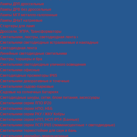
Лампы ДРЛ дроссельные
Лампы ДРВ без дроссельные
Лампы МГЛ металло-галогенные
Лампы ДНаТ натриевые
Стартеры для ламп
Дроссели, ЭПРА, Трансформаторы
Светильники, люстры, светодиодная лента
Светильники светодиодные встраиваемые и накладные
Светодиодная лента
Линейные светодиодные светильники
Люстры, торшеры и бра
Светильники светодиодные уличного освещения
Светильники офисные
Светодиодные прожекторы IP65
Светильники декоративные и точечные
Светильники садово-парковые
Садовые на солнечных батареях
Светодиодные шнуры, сетки, блоки питания, аксессуары
Светильники серии ЛПО IP20
Светильники серии НПО, НББ
Светильники серии РКУ / ЖКУ Кобры
Светильники серии НПП, НСП IP54 (Банные)
Светильники серии ЛСП IP65 (люминисцентные + светодиодные)
Светильники термостойкие для саун и бань
Светильники аварийно-эвакуационные