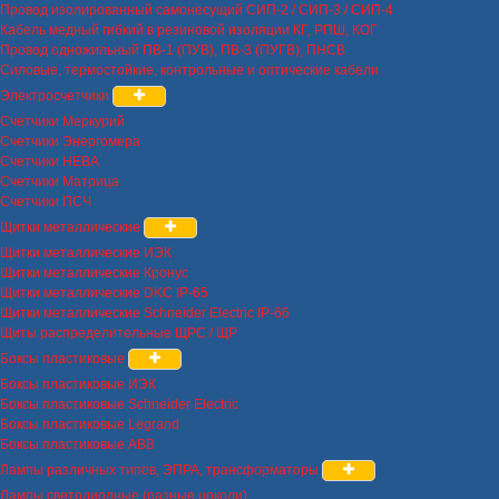
Провод изолированный самонесущий СИП-2 / СИП-3 / СИП-4
Кабель медный гибкий в резиновой изоляции КГ, РПШ, КОГ
Провод одножильный ПВ-1 (ПУВ), ПВ-3 (ПУГВ), ПНСВ
Силовые, термостойкие, контрольные и оптические кабели
Электросчетчики
Счетчики Меркурий
Счетчики Энергомера
Счетчики НЕВА
Счетчики Матрица
Счетчики ПСЧ
Щитки металлические
Щитки металлические ИЭК
Щитки металлические Кронус
Щитки металлические DKC IP-65
Щитки металлические Schneider Electric IP-66
Щиты распределительные ЩРС / ЩР
Боксы пластиковые
Боксы пластиковые ИЭК
Боксы пластиковые Schneider Electric
Боксы пластиковые Legrand
Боксы пластиковые ABB
Лампы различных типов, ЭПРА, трансформаторы
Лампы светодиодные (разные цоколи)