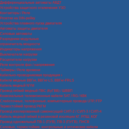
Дифференциальные автоматы АВДТ
Устройства защитного отключения УЗО
Контакторы / Реле
Розетки на DIN-рейку
Устройства плавного пуска двигателя
Автоматы защиты двигателя
Силовые автоматы
Разрядники модульные
ограничитель мощности
Индикаторы напряжения
Выключатели нагрузки
Расцепители нагрузки
Реле контроля фаз / напряжения
Таймеры / Реле времени
Кабельно-проводниковая продукция
Кабели медные ВВГнг, ВВГнг-LS, ВВГнг-FRLS
Кабель медный NYM
Провод гибкий медный ПВС (КуГВВ) / ШВВП
Коаксиальные телевизионные кабели SAT / RG / КВК
Слаботочные, телефонные, компьютерные провода UTP, FTP
Термостойкий провод РКГМ
Провод изолированный самонесущий СИП-2 / СИП-3 / СИП-4
Кабель медный гибкий в резиновой изоляции КГ, РПШ, КОГ
Провод одножильный ПВ-1 (ПУВ), ПВ-3 (ПУГВ), ПНСВ
Силовые, термостойкие, контрольные и оптические кабели