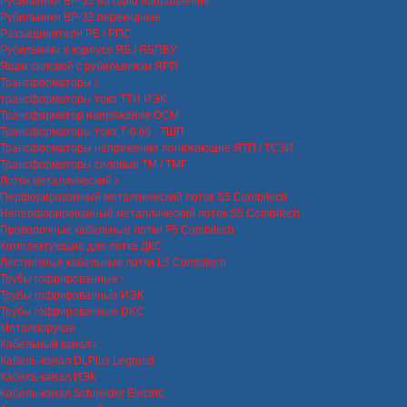
Рубильники ВР-32 на одно направление
Рубильники ВР-32 перекидные
Разъединители РЕ / РПС
Рубильники в корпусе ЯБ / ЯБПВУ
Ящик силовой с рубильником ЯРП
Трансформаторы
трансформаторы тока ТТИ ИЭК
Трансформатор напряжения ОСМ
Трансформаторы тока Т-0.66 , ТШП
Трансформаторы напряжения понижающие ЯТП / ТСЗИ
Трансформаторы силовые ТМ / ТМГ
Лоток металлический
Перфорированный металлический лоток S5 Combitech
Неперфорированный металлический лоток S5 Combitech
Проволочные кабельные лотки F5 Combitech
Комплектующие для лотка ДКС
Лестничные кабельные лотки L5 Combitech
Трубы гофрированные
Трубы гофрированные ИЭК
Трубы гофрированные DKC
Металлорукав
Кабельный канал
Кабель-канал DLPlus Legrand
Кабель-канал ИЭК
Кабель-канал Schneider Electric