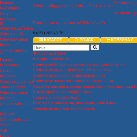
Главная
Снижение це
Электрооборудование. Кабель. Светотехника
О компании
Новые посту
Статьи
Контакты
Пополнение склада плитой ПЗК 240х480
Оплата и Доставка
8 (861) 203-40-78
Звонок с сайта
Обратная связь
КАТАЛОГ
ПОИСК
КОРЗИНА
0
Корзина
Личный кабинет
Корзина
:
0
0 руб
Интернет-магазин
Главная
Солнечные батареи и вакуумные водонагреватели
О компании
Солнечные водонагреватели , Гелиосистемы
Статьи
Солнечные батареи - солнечные панели
Контакты
Солнечные электростанции готовые решения
Оплата и Доставка
Аккумуляторы для альтернативных источников энергии и 
Звонок с сайта
Инверторы / контроллеры заряда
Обратная связь
Солнечная энергия в быту
Корзина
Розетки и выключатели, домофоны, умный дом
Личный кабинет
Сенсорные выключатели и розетки
Legrand
Schneider Electric
Simon
ABB
GIRA