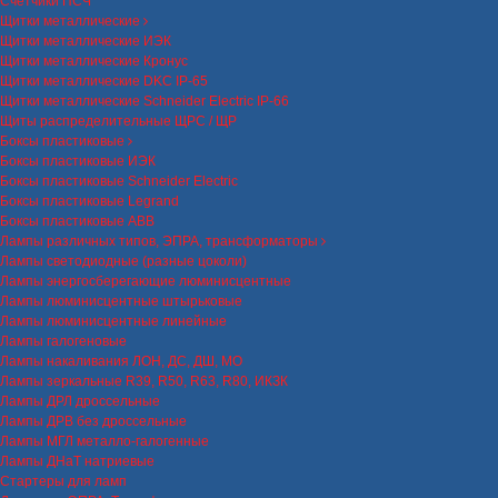
Счетчики ПСЧ
Щитки металлические
Щитки металлические ИЭК
Щитки металлические Кронус
Щитки металлические DKC IP-65
Щитки металлические Schneider Electric IP-66
Щиты распределительные ЩРС / ЩР
Боксы пластиковые
Боксы пластиковые ИЭК
Боксы пластиковые Schneider Electric
Боксы пластиковые Legrand
Боксы пластиковые ABB
Лампы различных типов, ЭПРА, трансформаторы
Лампы светодиодные (разные цоколи)
Лампы энергосберегающие люминисцентные
Лампы люминисцентные штырьковые
Лампы люминисцентные линейные
Лампы галогеновые
Лампы накаливания ЛОН, ДС, ДШ, МО
Лампы зеркальные R39, R50, R63, R80, ИКЗК
Лампы ДРЛ дроссельные
Лампы ДРВ без дроссельные
Лампы МГЛ металло-галогенные
Лампы ДНаТ натриевые
Стартеры для ламп