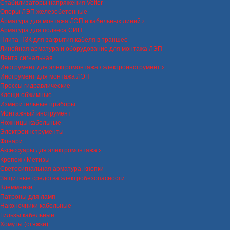
Стабилизаторы напряжения Volter
Опоры ЛЭП железобетонные
Арматура для монтажа ЛЭП и кабельных линий
Арматура для подвеса СИП
Плита ПЗК для закрытия кабеля в траншее
Линейная арматура и оборудование для монтажа ЛЭП
Лента сигнальная
Инструмент для электромонтажа / электроинструмент
Инструмент для монтажа ЛЭП
Прессы гидравлические
Клещи обжимные
Измерительные приборы
Монтажный инструмент
Ножницы кабельные
Электроинструменты
Фонари
Аксессуары для электромонтажа
Крепеж / Метизы
Светосигнальная арматура, кнопки
Защитные средства электробезопасности
Клеммники
Патроны для ламп
Наконечники кабельные
Гильзы кабельные
Хомуты (стяжки)