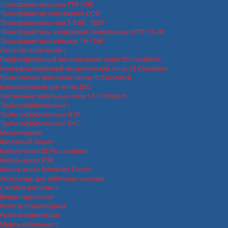
трансформаторы тока ТТИ ИЭК
Трансформатор напряжения ОСМ
Трансформаторы тока Т-0.66 , ТШП
Трансформаторы напряжения понижающие ЯТП / ТСЗИ
Трансформаторы силовые ТМ / ТМГ
Лоток металлический
Перфорированный металлический лоток S5 Combitech
Неперфорированный металлический лоток S5 Combitech
Проволочные кабельные лотки F5 Combitech
Комплектующие для лотка ДКС
Лестничные кабельные лотки L5 Combitech
Трубы гофрированные
Трубы гофрированные ИЭК
Трубы гофрированные DKC
Металлорукав
Кабельный канал
Кабель-канал DLPlus Legrand
Кабель-канал ИЭК
Кабель-канал Schneider Electric
Аксессуары для кабельных каналов
Силовые разъемы
Вилка переносная
Розетка стационарная
Розетка переносная
Муфты кабельные