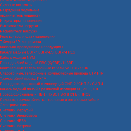
Силовые автоматы
Разрядники модульные
ограничитель мощности
Индикаторы напряжения
Выключатели нагрузки
Расцепители нагрузки
Реле контроля фаз / напряжения
Таймеры / Реле времени
Кабельно-проводниковая продукция
Кабели медные ВВГнг, ВВГнг-LS, ВВГнг-FRLS
Кабель медный NYM
Провод гибкий медный ПВС (КуГВВ) / ШВВП
Коаксиальные телевизионные кабели SAT / RG / КВК
Слаботочные, телефонные, компьютерные провода UTP, FTP
Термостойкий провод РКГМ
Провод изолированный самонесущий СИП-2 / СИП-3 / СИП-4
Кабель медный гибкий в резиновой изоляции КГ, РПШ, КОГ
Провод одножильный ПВ-1 (ПУВ), ПВ-3 (ПУГВ), ПНСВ
Силовые, термостойкие, контрольные и оптические кабели
Электросчетчики
Счетчики Меркурий
Счетчики Энергомера
Счетчики НЕВА
Счетчики Матрица