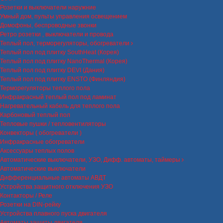
Розетки и выключатели наружние
Умный дом, пульты управления освещением
Домофоны, беспроводные звонки
Ретро розетки , выключатели и провода
Теплый пол, терморегуляторы, обогреватели
Теплый пол под плитку SouthHeat (Корея)
Теплый пол под плитку NanoThermal (Корея)
Теплый пол под плитку DEVI (Дания)
Теплый пол под плитку ENSTO (Финляндия)
Терморегуляторы теплого пола
Инфракрасный теплый пол под ламинат
Нагревательный кабель для теплого пола
Карбоновый теплый пол
Тепловые пушки / тепловентиляторы
Конвекторы ( обогреватели )
Инфракрасные обогреватели
Аксессуары теплых полов
Автоматические выключатели, УЗО, Дифф. автоматы, таймеры
Автоматические выключатели
Дифференциальные автоматы АВДТ
Устройства защитного отключения УЗО
Контакторы / Реле
Розетки на DIN-рейку
Устройства плавного пуска двигателя
Автоматы защиты двигателя