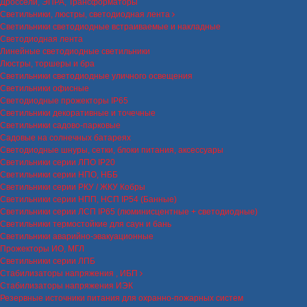
Дроссели, ЭПРА, Трансформаторы
Светильники, люстры, светодиодная лента
Светильники светодиодные встраиваемые и накладные
Светодиодная лента
Линейные светодиодные светильники
Люстры, торшеры и бра
Светильники светодиодные уличного освещения
Светильники офисные
Светодиодные прожекторы IP65
Светильники декоративные и точечные
Светильники садово-парковые
Садовые на солнечных батареях
Светодиодные шнуры, сетки, блоки питания, аксессуары
Светильники серии ЛПО IP20
Светильники серии НПО, НББ
Светильники серии РКУ / ЖКУ Кобры
Светильники серии НПП, НСП IP54 (Банные)
Светильники серии ЛСП IP65 (люминисцентные + светодиодные)
Светильники термостойкие для саун и бань
Светильники аварийно-эвакуационные
Прожекторы ИО, МГЛ
Светильники серии ЛПБ
Стабилизаторы напряжения , ИБП
Стабилизаторы напряжения ИЭК
Резервные источники питания для охранно-пожарных систем