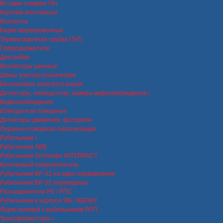
Вставки плавкие ПН
Коробки монтажные
Изолента
Бирки маркировочные
Термоусадочная трубка (ТуТ)
Гофродержатели
Дин-рейки
Изоляторы шинные
Шины электротехнические
Бензиновые электростанции
Детекторы, извещатели, камеры видеонаблюдения
Видеонаблюдение
Извещатели пожарные
Детекторы движения, фотореле
Охранно-пожарная сигнализация
Рубильники
Рубильники ABB
Рубильники Schneider INTERPACT
Кулачковый переключатель
Рубильники ВР-32 на одно направление
Рубильники ВР-32 перекидные
Разъединители РЕ / РПС
Рубильники в корпусе ЯБ / ЯБПВУ
Ящик силовой с рубильником ЯРП
Трансформаторы